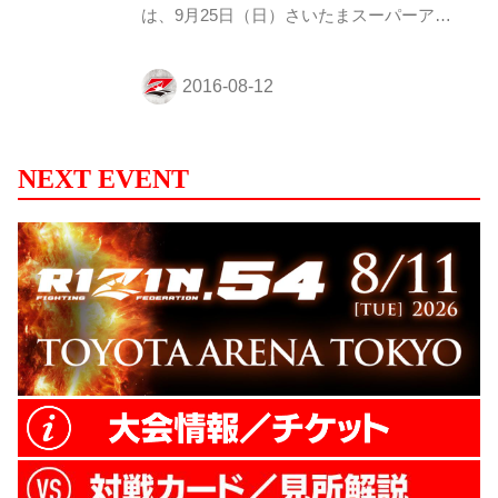
は、9月25日（日）さいたまスーパーアリ
ーナで開催される『RIZIN FIGHTING
WORLD GP 2016 無差別級トーナメント 開
幕戦』のスペシャルワンマッチに参戦が決
定した格闘一家山本家長女・山本美憂がス
タジオに登場！ 数々の伝説的エピソードを
持つ山本家。長女・美憂の波乱万丈人生を
NEXT EVENT
振り返る！ さらに父・山本郁榮、弟・山
本”KID”徳郁が美憂の総合格闘技参戦につい
て、その胸の内を語る！ そして、気になる
対戦相手は？ 山本美憂の最新情報盛りだく
さんの『FUJIYAMA FIGHT CL...