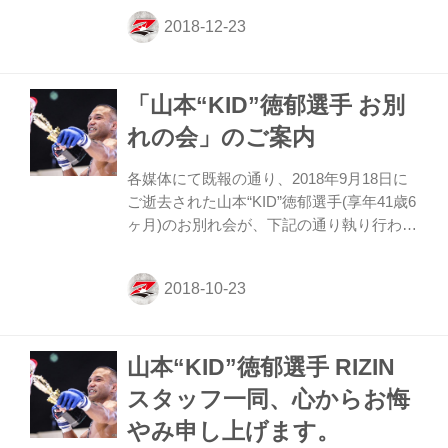
試合写真を中心に、30点のパネルを展示。
また、オリジナルプリントの販売も行い、
収益は山本選手のご遺族へ寄付されます。
このほか、今大会をもって引退する宮田和
「山本“KID”徳郁選手 お別
幸選手の写真など、合計50点以上の写真で
構成されます。 両選手が歩んできた数々の
れの会」のご案内
激闘の瞬間をおさめてきた長尾氏の写真展
は必見です！ 概要 日時 2018年12月30日
各媒体にて既報の通り、2018年9月18日に
10:00〜20:00 2018年12月31日 10:00〜24:00
ご逝去された山本“KID”徳郁選手(享年41歳6
場所 格闘技EXPO...
ヶ月)のお別れ会が、下記の通り執り行われ
ることになりましたのでご案内いたしま
す。 【山本“KID”徳郁選手お別れ会】 日時 :
2018年11月4日(日) 14時〜15時 場所 : 青山
葬儀場 東京都港区南青山2-33-20 TEL03-
3401-3653 ※当日会場へのお車でのご来場
山本“KID”徳郁選手 RIZIN
は混雑が予想されますので、電車・バス等
の公共交通機関のご利用ください。 <発起
スタッフ一同、心からお悔
人代表> 服部竜真(山本“KID”徳郁マネージ
やみ申し上げます。
ャー / KRAZY BEE 代表代行) <発起人> ※