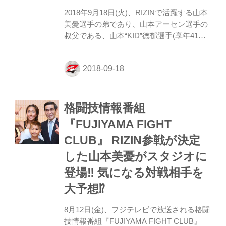
五十音順 太田光俊(株式会社LDH ...
2018年9月18日(火)、RIZINで活躍する山本
美憂選手の弟であり、山本アーセン選手の
叔父である、山本“KID”徳郁選手(享年41歳6
ヶ月)がご逝去されました。 RIZINスタッフ
一同、心からお悔やみ申し上げます。 ◆榊
原信行RIZIN実行委員長 「山本“KID”徳郁選
手のご逝去の報に接し、心からお悔やみ申
し上げます。KID選手が世界の格闘技界に
格闘技情報番組
残した功績に心から敬意を表します。どう
か安らかにお眠り下さい。残された我々は
『FUJIYAMA FIGHT
KID選手のファイティングスピリットを継
CLUB』 RIZIN参戦が決定
承し、これからも全力で日本の格闘技界の
発展の為に精進して参ります。」 ◆髙田延
した山本美憂がスタジオに
彦RIZIN統括本部長 「早過ぎるよ！若過ぎ
登場‼︎ 気になる対戦相手を
るよ...
大予想⁉︎
8月12日(金)、フジテレビで放送される格闘
技情報番組『FUJIYAMA FIGHT CLUB』