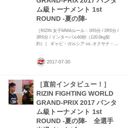
GRAND-PRIX 2017 バンタ
ム級トーナメント 1st
ROUND -夏の陣-
［RIZIN 女子MMAルール：1R5分 / 2R5分 /
3R5分 / インターバル60秒（120.0kg契
約）］ ギャビ・ガルシア vs. オクサナ・ガ
グロエヴァ 1R 0分14秒 ノーコンテスト 1R
早々、ガグロエヴァがぶん回し気味の右フ
ックを繰り出す直前に、ギャビの指が右目
にあたり試合中断。ドクターチェックの結
果、レフリーが試合続行不可能との判断
［直前インタビュー！］
し、まさかのノーコンテストに。リングサ
イドの神取忍も思わず天を仰いだ。
RIZIN FIGHTING WORLD
GRAND-PRIX 2017 バンタ
ム級トーナメント 1st
ROUND -夏の陣- 全選手