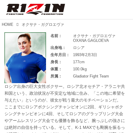
HOME
オクサナ・ガグロエヴァ
名前：
オクサナ・ガグロエヴァ
OXANA GAGLOEVA
出身地：
ロシア
生年月日：
1993年2月3日
身長：
177cm
体重：
100.0kg
所属：
Gladiator Fight Team
ロシア出身の巨大女性ボクサー。ロシア北オセチア・アラニヤ共
和国という、政治状況が不安定な地域に住み、「この地に希望を
与えたい」というのが、彼女が戦う最大のモチベーションだ。
ここまでにロシアボクシングチャンピオンに2回、ギリシャボク
シングチャンピオンに4回、そしてロシアのグラップリング大会
やアームレスリング大会でも優勝を飾るなど、腕っぷしの強さに
は絶対の自信を持っている。そして、K-1 MAXでも剛腕を振るっ