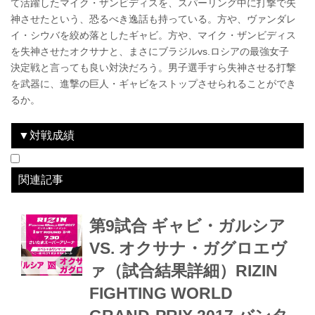
て活躍したマイク・ザンビディスを、スパーリング中に打撃で失
神させたという、恐るべき逸話も持っている。方や、ヴァンダレ
イ・シウバを絞め落としたギャビ。方や、マイク・ザンビディス
を失神させたオクサナと、まさにブラジルvs.ロシアの最強女子
決定戦と言っても良い対決だろう。男子選手すら失神させる打撃
を武器に、進撃の巨人・ギャビをストップさせられることができ
るか。
▼対戦成績
日付
勝敗
対戦相手
結果
大会名
関連記事
第9試合 ギャビ・ガルシア
VS. オクサナ・ガグロエヴ
ァ（試合結果詳細）RIZIN
FIGHTING WORLD