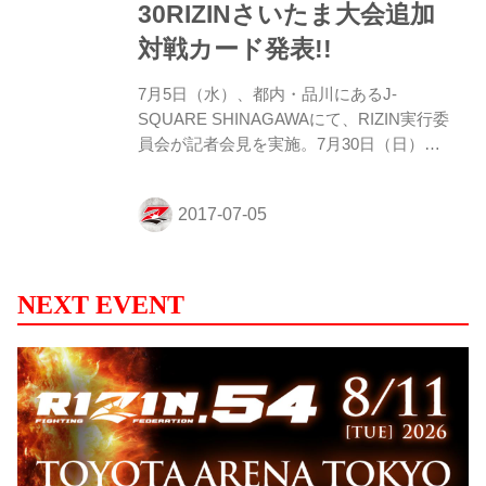
30RIZINさいたま大会追加
の過...
対戦カード発表!!
7月5日（水）、都内・品川にあるJ-
SQUARE SHINAGAWAにて、RIZIN実行委
員会が記者会見を実施。7月30日（日）に
さいたまスーパーアリーナで開催する
『RIZIN FIGHTING WORLD GRAND-PRIX
2017 バンタム級トーナメント 1st ROUND
-夏の陣-』の追加対戦カードを発表した。
まず会見場には榊原信行実行委員長と髙田
延彦統括本部長が登壇。榊原委員長からは
NEXT EVENT
当日の19:00～20:54という時間帯でフジテ
レビにて、同大会を地上波放送することの
発表があった。さらに、スカパー！、
GYAO!というメディアで生中継も行なわれ
る。 また、真夏の決戦キャンペ...