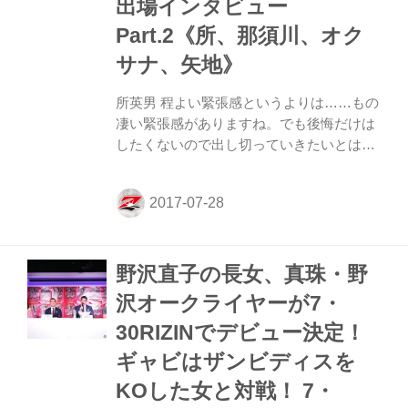
出場インタビュー
Part.2《所、那須川、オク
サナ、矢地》
所英男 程よい緊張感というよりは……もの
凄い緊張感がありますね。でも後悔だけは
したくないので出し切っていきたいとは思
いますね ──現在のコンディションはどう
ですか？ 所 いつもの試合前の感じです。
いつも通りです。 ──気持ちの面ではどう
ですか？ 所 そうですね。気持ち次第で変
わっちゃうので一番大事ですよね。 ──堀
野沢直子の長女、真珠・野
口選手との試合を目前に現在の心境はどう
ですか？ 所 堀口選手と試合をさせてもら
沢オークライヤーが7・
うっていうことで、程よい緊張感というよ
30RIZINでデビュー決定！
りは…… もの凄い緊張感がありますね。で
も後悔だけはしたくないので出し切ってい
ギャビはザンビディスを
きたいとは思いますね。 ──これまでのト
KOした女と対戦！ 7・
レーニングはどうでしたか？ 所 試合まで