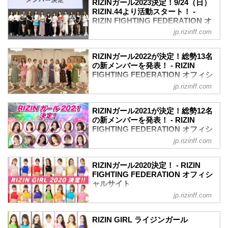
RIZINガール2023決定！9/24（日）
RIZINガールメンバー紹介
定したぞ！
RIZIN.44より活動スタート！ -
新メンバー
応募総数約400名の中から、一次、二次審
RIZIN FIGHTING FEDERATION オ
ふりがな
査、そして最終審査を通過したのは、な
フィシャルサイト
名前 事務所 身長 出身 年齢 X Instagram
jp.rizinff.com
んと11名！彼女たちの初舞台は、来年
意気込み
2023年のRIZINのリングを彩り盛り上げ
2025年1月からスタート！
くらさわしえり
る「RIZINガール2023」のメンバーが決
リングを華麗に彩る「RIZINガール
RIZINガール2022が決定！総勢13名
倉沢しえり 松竹芸能 162cm 東京都 25歳
定したぞ！これまでのRIZINガールのコン
の新メンバーを発表！ - RIZIN
2025」を、みんなで応援しよう！
@kurasawa...
セプトから一転、「歌」と「ダンス」を
FIGHTING FEDERATION オフィシ
RIZINガール2025 任期
取り入れ、より「魅せる」に重点を置き
ャルサイト
2025年1月1日〜2025年12月31日（予定）
jp.rizinff.com
選ばれた「RIZINガール2023」。
RIZINガール2025 メンバー（集合写真左
2022年のRIZINのリングを彩り盛り上げ
応募総数約500人の中から、1・2・3次審
から）
る「RIZINガール2022」のメンバーが決
査、そして最終審査を通過し、ライブ配
RIZINガール2021が決定！総勢12名
RIKO（りこ）
定したぞ！
の新メンバーを発表！ - RIZIN
信で行われた最終オーディションを通過
RIKO（りこ）
RIZIN公式投票オーディション、LINE
FIGHTING FEDERATION オフィシ
したのは、なんと13名！
出身地...
LIVE、SHOWROOM、そしてDMMぱち
ャルサイト
彼女たちの初舞台は、9月24日（日）さい
jp.rizinff.com
タウンのそれぞれ予選・決勝を勝ち抜
たまスーパーアリーナで開催される
2021年のRIZINのリングを彩り盛り上げ
き、最終オーディションで選ばれた計13
RIZIN.44だ！リングを華麗に彩るR...
る「RIZINガール2021」のメンバーが決
名が「RIZINガール2022」として活躍す
RIZINガール2020決定！ - RIZIN
定したぞ！
FIGHTING FEDERATION オフィシ
ることとなった！
【17LIVE×RIZIN RIZINガールオーディシ
ャルサイト
彼女たちの初舞台は、9月の予定だ！リン
ョン 2021】の合格者6名とGRAVURE
グを華麗に彩るRIZINガール2022を、み
jp.rizinff.com
RIZINガール2020のメンバーが決定！熾
MISSCON 2021の合格者2名に加え、審査
んなで応援しよう！
烈なオーディションを勝ち抜いたメンバ
員特別賞、主催者推薦枠を含めた計12名
RIZINガール2022 メンバー紹介
ーは計14名。初舞台は8月9日/10日にぴあ
が「RIZINガール2021」として活躍する
RIZIN GIRL ライジンガール
荒井つかさ
アリーナMMにて開催される