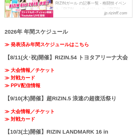
こととなった。
荒井つかさ
RIZINガール の記事一覧 - 格闘技イベン
RIZIN.22/RIZIN.23！リングを華麗に彩る
彼女たちの初舞台は、9月19日（土）にさ
荒井つ...
ト「RIZIN」（ライジン）と「RIZIN
RIZINガール2020を応援しよう！
いたまスーパーアリーナで開催される
jp.rizinff.com
FIGHTING FEDERATION」（ライジン
RIZINガール2020メンバー
Yogibo presents RIZIN.30のリングだ！リ
ファイティング フェデレーション）の情
東海林 里咲 Risa Shoji
ングを華麗に...
報・加盟団体について発信していきま
T158・B78・W59・H83
2026年 年間スケジュール
す。
Twitter：@risaaa_0411
instagram：r_candy11
≫ 発表済み年間スケジュールはこちら
去年に引き続き継続することが出来て嬉
しいです♪大好きなRIZIN...
【8/11(火･祝)開催】RIZIN.54 トヨタアリーナ大会
≫ 大会情報／チケット
≫ 対戦カード
≫ PPV配信情報
【9/10(木)開催】超RIZIN.5 浪速の超復活祭り
≫ 大会情報／チケット
≫ 対戦カード
【10/3(土)開催】RIZIN LANDMARK 16 in