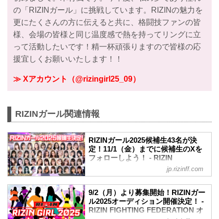
の「RIZINガール」に挑戦しています。RIZINの魅力を
更にたくさんの方に伝えると共に、格闘技ファンの皆
様、会場の皆様と同じ温度感で熱を持ってリングに立
って活動したいです！精一杯頑張りますので皆様の応
援宜しくお願いいたします！！
≫ Xアカウント（@rizingirl25_09）
RIZINガール関連情報
RIZINガール2025候補生43名が決
定！11/1（金）までに候補生のXを
フォローしよう！ - RIZIN
FIGHTING FEDERATION オフィシ
jp.rizinff.com
ャルサイト
応募総数約400人の中から一次、二次審査
9/2（月）より募集開始！RIZINガー
を通過した候補生43名が決定したぞ！そ
ル2025オーディション開催決定！ -
して候補生全員が新たにXアカウントを開
RIZIN FIGHTING FEDERATION オ
設！
フィシャルサイト