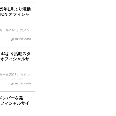
025年1月より活動
ATION オフィシャ
審査
査（面談）
Nガール2025」のメン
jp.rizinff.com
して最終審査を通過し
25年1月からスター
IN.44より活動スタ
みんなで応援しよう！
ION オフィシャルサ
Nガール2023」のメン
ンセプトから一転、
jp.rizinff.com
に重点を置き選ばれ
して最終審査を通過
新メンバーを発
通過したのは、なん
ON オフィシャルサイ
ーパーアリーナで開催