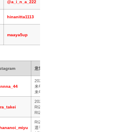
@a_i_n_a_222
応援よろしくお願いします！
これからのグラビア界を盛り上げると
hinanitta1113
RIZINでもあのラウンドガールに会
RIZINガール2026メンバーに選んで
maaya5up
私は大規模フェスやトップクラブでダ
次なる新しいステージです。RIZINガ
stagram
意気込み
2026年もRIZINガールをやらせていただけること
nnnna_44
来年は、今年よりもRIZINガールとしてバラエティ
来年もよろしくお願いいたします！
2025年に続き2026年もRIZINガールとして活
ra_takei
RIZINの熱量を最前線で感じられるこの環境で、
RIZINガールとしての誇りを胸に、観てくださる
RIZINガール2025から継続させて頂行くことにな
hananoi_miyu
選手たちの熱い戦いに恥じないよう、RIZINガール