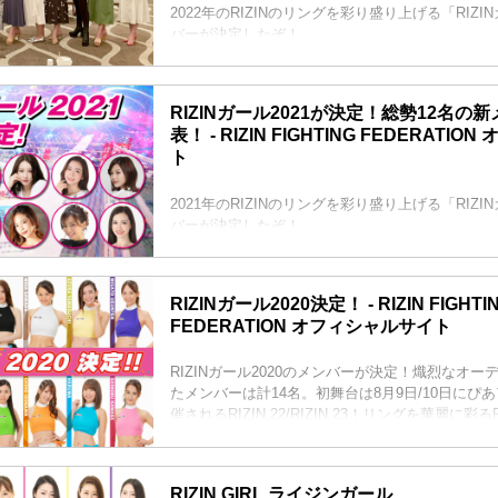
2022年のRIZINのリングを彩り盛り上げる「RIZI
バーが決定したぞ！
RIZIN公式投票オーディション、LINE LIVE、S
DMMぱちタウンのそれぞれ予選・決勝を勝ち抜き
ンで選ばれた計13名が「RIZINガール2022」と
RIZINガール2021が決定！総勢12名の
た！
表！ - RIZIN FIGHTING FEDERATI
彼女たちの初舞台は、9月の予定だ！リングを華麗に
ト
2022を、みんなで応援しよう！
RIZINガール2022 メンバー紹介
荒井つかさ
2021年のRIZINのリングを彩り盛り上げる「RIZI
荒井つかさ
バーが決定したぞ！
荒井つ...
【17LIVE×RIZIN RIZINガールオーディション 2
GRAVURE MISSCON 2021の合格者2名に加
推薦枠を含めた計12名が「RIZINガール2021」
RIZINガール2020決定！ - RIZIN FIGHTI
った。
FEDERATION オフィシャルサイト
彼女たちの初舞台は、9月19日（土）にさいたま
催されるYogibo presents RIZIN.30のリングだ
RIZINガール2020のメンバーが決定！熾烈なオ
たメンバーは計14名。初舞台は8月9日/10日にぴ
催されるRIZIN.22/RIZIN.23！リングを華麗に彩るR
応援しよう！
RIZINガール2020メンバー
東海林 里咲 Risa Shoji
RIZIN GIRL ライジンガール