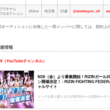
プラチナム
163cm
埼玉県
22歳
@aimidayon_o0
ai
プロダクション
2026オーディションに合格した一部メンバーに関しては、契約
。
関連情報
026（YouTubeチャンネル）
9/26（金）より募集開始！RIZINガール
ン開催決定！ - RIZIN FIGHTING FEDE
ャルサイト
リングを彩り盛り上げるRIZINガール2026オーデ
26日（金）よりスタートするぞ！
RIZINガール2026として様々な活動を行いたい方は