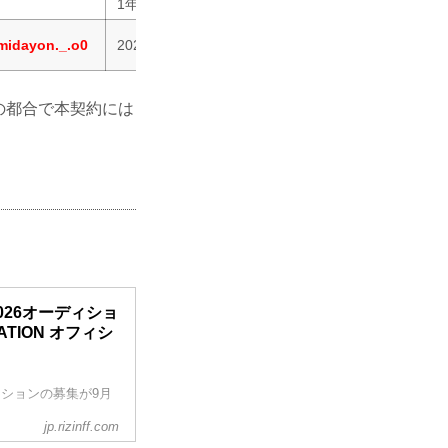
1年を通して成長した姿を見せられるように頑張る
midayon._.o0
2026年度もRIZINを全力で盛り上げます！
上の都合で本契約には
2026オーディショ
RATION オフィシ
ィションの募集が9月
jp.rizinff.com
是非、RIZINガール