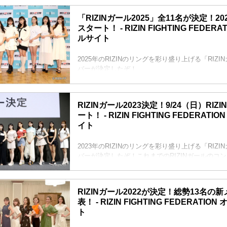
2026オーディションに応募しよう！
RIZINガール2026オーディション スケジュール
「RIZINガール2025」全11名が決定！2
期間・日時 内容
スタート！ - RIZIN FIGHTING FEDER
9月26日（金）〜10月17日（金） 募集期間
ルサイト
10月18日（土）〜10月21日（火） 一次審査 書類
11月5日（水）〜11月7日（金） 二次審査 対面審
11月17日（月）〜11月21...
2025年のRIZINのリングを彩り盛り上げる「RIZI
バーが決定したぞ！
応募総数約400名の中から、一次、二次審査、そ
たのは、なんと11名！彼女たちの初舞台は、来年20
ト！
RIZINガール2023決定！9/24（日）RIZ
リングを華麗に彩る「RIZINガール2025」を、
ート！ - RIZIN FIGHTING FEDERAT
RIZINガール2025 任期
イト
2025年1月1日〜2025年12月31日（予定）
RIZINガール2025 メンバー（集合写真左から）
RIKO（りこ）
2023年のRIZINのリングを彩り盛り上げる「RIZI
RIKO（りこ）
バーが決定したぞ！これまでのRIZINガールのコ
出身地...
「歌」と「ダンス」を取り入れ、より「魅せる」
た「RIZINガール2023」。
応募総数約500人の中から、1・2・3次審査、そ
RIZINガール2022が決定！総勢13名の
し、ライブ配信で行われた最終オーディションを
表！ - RIZIN FIGHTING FEDERATI
と13名！
ト
彼女たちの初舞台は、9月24日（日）さいたまス
されるRIZIN.44だ！リングを華麗に彩るR...