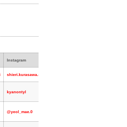
Instagram
意気込み
これからRIZINの魅力をたくさんの方
i
shieri.kurasawa.official
RIZINに花を添えれるよう頑張ります
この度、初めてRIZINガールに選んで
kyanontyl
私自身、RIZINの試合を観て影響を受
アイドル経験や、15年間習っていた
オーディションでの宣言通り唯一無二の
@yeol_mae.0
選手の方々と共に感動と興奮を届けられ
よろしくお願いします！
初めまして！2026年RIZINガール