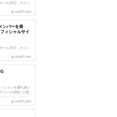
Nガール2022」のメン
jp.rizinff.com
HOWROOM、そして
、最終オーディショ
して活躍することとなっ
新メンバーを発
ON オフィシャルサイ
彩るRIZINガール
Nガール2021」のメン
jp.rizinff.com
021】の合格者6名と
え、審査員特別賞、主催者
として活躍することとな
NG
スーパーアリーナで開
！リングを華麗に...
ーディションを勝ち抜い
あアリーナMMにて開
IZINガール2020を
jp.rizinff.com