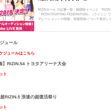
T158・B78・W59・H83
Twitter：@risaaa_0411
RIZINガール の記事一覧 - 格闘技イベント「RIZ
instagram：r_candy11
「RIZIN FIGHTING FEDERATION」（ライジ
去年に引き続き継続することが出来て嬉しいです♪大好き
デレーション）の情報・加盟団体について発信し
ケジュール
スケジュールはこちら
開催】RIZIN.54 トヨタアリーナ大会
ット
】超RIZIN.5 浪速の超復活祭り
ット