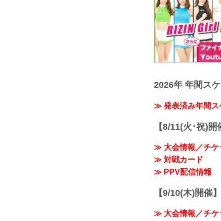
2026年 年間ス
≫ 発表済み年間
【8/11(火･祝)
≫ 大会情報／チケ
≫ 対戦カード
≫ PPV配信情報
【9/10(木)開催
≫ 大会情報／チケ