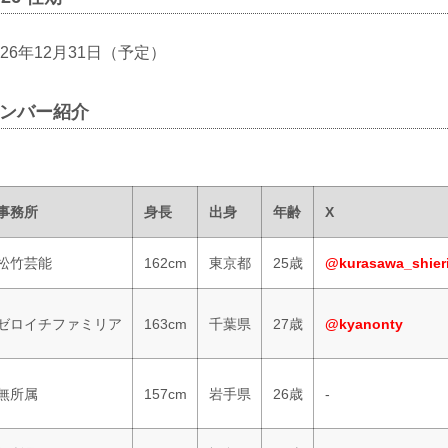
026年12月31日（予定）
メンバー紹介
事務所
身長
出身
年齢
X
松竹芸能
162cm
東京都
25歳
@kurasawa_shier
ゼロイチファミリア
163cm
千葉県
27歳
@kyanonty
無所属
157cm
岩手県
26歳
-