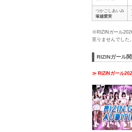
つかごしあいみ
塚越愛実
※RIZINガール
至りませんでした
RIZINガール
≫ RIZINガール2