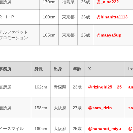
無所属
170cm
福島県
26歳
@_aina222
R・I・P
160cm
東京都
26歳
@hinanitta1113
アルファベット
165cm
東京都
25歳
@maaya5up
プロモーション
事務所
身長
出身
年齢
X
In
無所属
162cm
青森県
23歳
@rizingirl25__25
a
無所属
158cm
大阪府
27歳
@sara_rizin
sa
イースマイル
160cm
大阪府
25歳
@hananoi_miyu
@