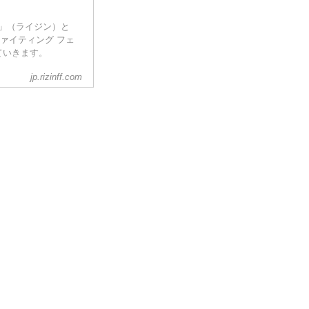
IN」（ライジン）と
ン ファイティング フェ
なRIZIN...
ていきます。
jp.rizinff.com