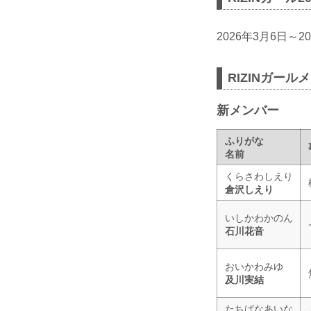
2026年3月6日～2
RIZINガール
新メンバー
ふりがな
名前
くらさわしえり
倉沢しえり
いしかわかのん
石川花音
おいかわみゆ
及川実結
たちばなあいな