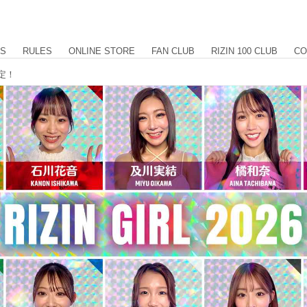
US
RULES
ONLINE STORE
FAN CLUB
RIZIN 100 CLUB
CO
決定！