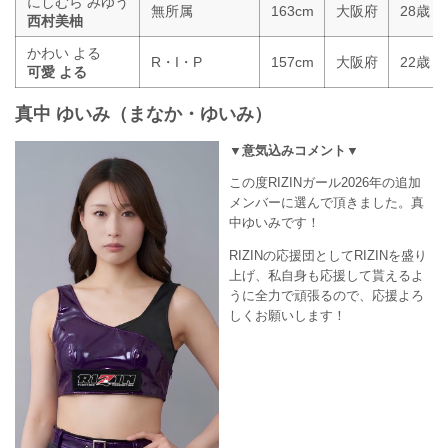
にしむら みゆう
無所属
163cm
大阪府
28歳
西村美柚
かわい よる
R・I・P
157cm
大阪府
22歳
可愛 よる
真中 ゆいみ（まなか・ゆいみ）
▼意気込みコメント▼
この度RIZINガール2026年の追加
メンバーに選んで頂きました。真
中ゆいみです！
RIZINの応援団としてRIZINを盛り
上げ、私自身も応援して貰えるよ
うに全力で頑張るので、応援よろ
しくお願いします！