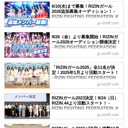
6/10(水)まで募集！RIZINガール
2026追加募集オーディション！ -
RIZIN FIGHTING FEDERATION オ
フィシャルサイト
jp.rizinff.com
リングを彩り盛り上げるRIZINガール
2026を追加募集することが決定いたしま
9/26（金）より募集開始！RIZINガ
した。追加オーディションの募集期間は6
ール2026オーディション開催決定！
月3日（水）〜6月10日（水）までとなっ
- RIZIN FIGHTING FEDERATION
ている。
オフィシャルサイト
jp.rizinff.com
RIZINガール2026として様々な活動を行
リングを彩り盛り上げるRIZINガール
いたい方は是非、RIZINガール2026追加
2026オーディションの募集が9月26日
オーディションに応募しよう！
「RIZINガール2025」全11名が決
（金）よりスタートするぞ！
定！2025年1月より活動スタート！
RIZINガール2026追加募集オーディショ
RIZINガール2026として様々な活動を行
- RIZIN FIGHTING FEDERATION
ン募集要項
いたい方は是非、RIZINガール2026オー
オフィシャルサイト
募集期間
jp.rizinff.com
ディションに応募しよう！
2026年6月3日（水）～6月10日（水）
2025年のRIZINのリングを彩り盛り上げ
RIZINガール2026オーディション スケジ
募集規定
る「RIZINガール2025」のメンバーが決
ュール
RIZINガール2023決定！9/24（日）
年齢 16歳以上30歳未満（2026年6月末日
定したぞ！
RIZIN.44より活動スタート！ -
期間・日時 内容
時点）
応募総数約400名の中から、一次、二次審
RIZIN FIGHTING FEDERATION オ
9月26日（金）〜10月17日（金） 募集期
ダンスor歌唱力に自信がある方
査、そして最終審査を通過したのは、な
フィシャルサイト
間
jp.rizinff.com
他...
んと11名！彼女たちの初舞台は、来年
10月18日（土）〜10月21日（火） 一次審
2023年のRIZINのリングを彩り盛り上げ
2025年1月からスタート！
査 書類審査
る「RIZINガール2023」のメンバーが決