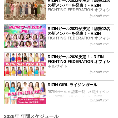
リングを華麗に彩る「RIZINガール
RIZINガール2022が決定！総勢13名
11月5日（水）〜11月7日（金） 二次審査
定したぞ！これまでのRIZINガールのコン
の新メンバーを発表！ - RIZIN
2025」を、みんなで応援しよう！
対面審査（面談）
セプトから一転、「歌」と「ダンス」を
FIGHTING FEDERATION オフィシ
RIZINガール2025 任期
11月17日（月）〜11月21...
取り入れ、より「魅せる」に重点を置き
ャルサイト
2025年1月1日〜2025年12月31日（予定）
jp.rizinff.com
選ばれた「RIZINガール2023」。
RIZINガール2025 メンバー（集合写真左
2022年のRIZINのリングを彩り盛り上げ
応募総数約500人の中から、1・2・3次審
から）
る「RIZINガール2022」のメンバーが決
査、そして最終審査を通過し、ライブ配
RIZINガール2021が決定！総勢12名
RIKO（りこ）
定したぞ！
の新メンバーを発表！ - RIZIN
信で行われた最終オーディションを通過
RIKO（りこ）
RIZIN公式投票オーディション、LINE
FIGHTING FEDERATION オフィシ
したのは、なんと13名！
出身地...
LIVE、SHOWROOM、そしてDMMぱち
ャルサイト
彼女たちの初舞台は、9月24日（日）さい
jp.rizinff.com
タウンのそれぞれ予選・決勝を勝ち抜
たまスーパーアリーナで開催される
2021年のRIZINのリングを彩り盛り上げ
き、最終オーディションで選ばれた計13
RIZIN.44だ！リングを華麗に彩るR...
る「RIZINガール2021」のメンバーが決
名が「RIZINガール2022」として活躍す
RIZINガール2020決定！ - RIZIN
定したぞ！
FIGHTING FEDERATION オフィシ
ることとなった！
【17LIVE×RIZIN RIZINガールオーディシ
ャルサイト
彼女たちの初舞台は、9月の予定だ！リン
ョン 2021】の合格者6名とGRAVURE
グを華麗に彩るRIZINガール2022を、み
jp.rizinff.com
RIZINガール2020のメンバーが決定！熾
MISSCON 2021の合格者2名に加え、審査
んなで応援しよう！
烈なオーディションを勝ち抜いたメンバ
員特別賞、主催者推薦枠を含めた計12名
RIZINガール2022 メンバー紹介
ーは計14名。初舞台は8月9日/10日にぴあ
が「RIZINガール2021」として活躍する
RIZIN GIRL ライジンガール
荒井つかさ
アリーナMMにて開催される
こととなった。
荒井つかさ
RIZINガール の記事一覧 - 格闘技イベン
RIZIN.22/RIZIN.23！リングを華麗に彩る
彼女たちの初舞台は、9月19日（土）にさ
荒井つ...
ト「RIZIN」（ライジン）と「RIZIN
RIZINガール2020を応援しよう！
いたまスーパーアリーナで開催される
jp.rizinff.com
FIGHTING FEDERATION」（ライジン
RIZINガール2020メンバー
Yogibo presents RIZIN.30のリングだ！リ
ファイティング フェデレーション）の情
東海林 里咲 Risa Shoji
ングを華麗に...
報・加盟団体について発信していきま
T158・B78・W59・H83
2026年 年間スケジュール
す。