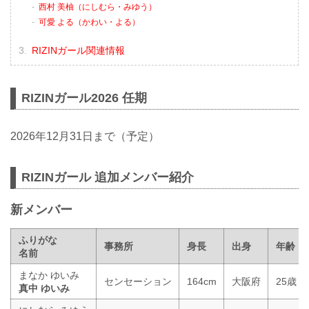
西村 美柚（にしむら・みゆう）
可愛 よる（かわい・よる）
RIZINガール関連情報
RIZINガール2026 任期
2026年12月31日まで（予定）
RIZINガール 追加メンバー紹介
新メンバー
ふりがな
事務所
身長
出身
年齢
名前
まなか ゆいみ
センセーション
164cm
大阪府
25歳
真中 ゆいみ