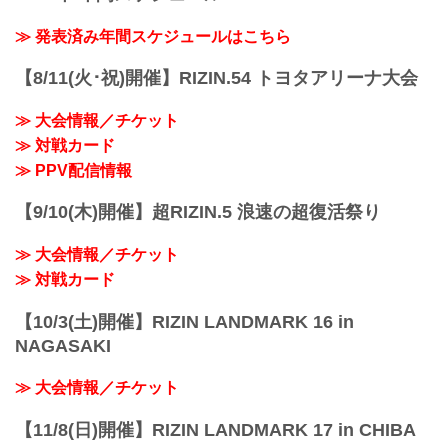
Twitter：@risaaa_0411
instagram：r_candy11
≫ 発表済み年間スケジュールはこちら
去年に引き続き継続することが出来て嬉
しいです♪大好きなRIZIN...
【8/11(火･祝)開催】RIZIN.54 トヨタアリーナ大会
≫ 大会情報／チケット
≫ 対戦カード
≫ PPV配信情報
【9/10(木)開催】超RIZIN.5 浪速の超復活祭り
≫ 大会情報／チケット
≫ 対戦カード
【10/3(土)開催】RIZIN LANDMARK 16 in
NAGASAKI
≫ 大会情報／チケット
【11/8(日)開催】RIZIN LANDMARK 17 in CHIBA