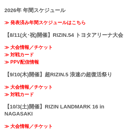
ション！17LIVE（イチナナ）アプリをダ
下記イベントページをチェックしよう！
報・加盟団体について発信していきま
ウンロードして【17LIVE×RIZIN RIZINガ
≫ GRAVURE MIS...
2026年 年間スケジュール
す。
ールオーディション 2021】に応募しよ
う！
≫ 発表済み年間スケジュールはこちら
17LIVE×RIZIN RIZINガールオーディショ
ン 2021 オーディション概要
今回は、「17LIVE」で実施！「17LIVE」
【8/11(火･祝)開催】RIZIN.54 トヨタアリーナ大会
アプリ内のイベント...
≫ 大会情報／チケット
≫ 対戦カード
≫ PPV配信情報
【9/10(木)開催】超RIZIN.5 浪速の超復活祭り
≫ 大会情報／チケット
≫ 対戦カード
【10/3(土)開催】RIZIN LANDMARK 16 in
NAGASAKI
≫ 大会情報／チケット