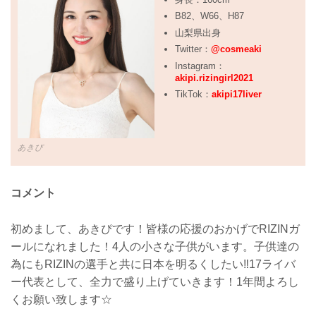
B82、W66、H87
山梨県出身
Twitter：
@cosmeaki
Instagram：
akipi.rizingirl2021
TikTok：
akipi17liver
あきぴ
コメント
初めまして、あきぴです！皆様の応援のおかげでRIZINガ
ールになれました！4人の小さな子供がいます。子供達の
為にもRIZINの選手と共に日本を明るくしたい‼️17ライバ
ー代表として、全力で盛り上げていきます！1年間よろし
くお願い致します☆