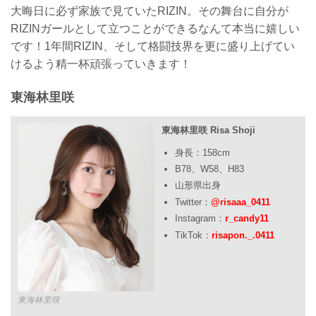
大晦日に必ず家族で見ていたRIZIN。その舞台に自分が
RIZINガールとして立つことができるなんて本当に嬉しい
です！1年間RIZIN、そして格闘技界を更に盛り上げてい
けるよう精一杯頑張っていきます！
東海林里咲
東海林里咲 Risa Shoji
身長：158cm
B78、W58、H83
山形県出身
Twitter：
@risaaa_0411
Instagram：
r_candy11
TikTok：
risapon._.0411
東海林里咲