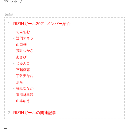
援しよう！
RIZINガール2021 メンバー紹介
てんちむ
辻門アネラ
山口梓
荒井つかさ
あきぴ
じゅんこ
宮越愛恵
宇佐美なお
加奈
福江ななか
東海林里咲
山本ゆう
RIZINガールの関連記事