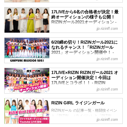
FEDERATION オフィシャルサイト
GRAVURE MISSCON 2021とコラボした
17LIVEから6名の合格者が決定！最
「RIZINガール2021」オーディションの
終オーディションの様子も公開！
合格者が決定したぞ！
RIZINガール2021オーディション -
応募総数300名の中から計12名が最終オー
RIZIN FIGHTING FEDERATION オ
jp.rizinff.com
ディションへ！
フィシャルサイト
『未来のグラビアスターNo.1の発掘』が
ライブ配信アプリ「17LIVE（イチナ
コンセプトのGRAVURE MISSCON 2021
6/20締め切り！RIZINガール2021に
ナ）」とコラボレーションし開催された
では、広く参加者を募り、その中から一
なれるチャンス！「RIZINガール
【17LIVE×RIZIN RIZINガールオーディシ
2021」オーディション開催中！ -
次選考を通過した応募者をファンがオン
ョン 2021】の6名の合格者が決定！
RIZIN FIGHTING FEDERATION オ
ラインで投票し「RIZINガール2021」候
jp.rizinff.com
RIZINガール2021のメンバーは、6月26日
フィシャルサイト
補者を選ぶというものだ。
（土）から投票が開催する『GRAVURE
ファンのオンライン投票は6月26日
『未来のグラビアスターNo.1の発掘』を
MISSCON 2021』での合格者2名と主催者
17LIVE×RIZIN RIZINガール2021 オ
（土）〜7月3日（土）の期間に行われ、
コンセプトにGRAVURE MISSCON 2021
推薦枠を含め、最終的には11〜13名とな
ーディション開催決定！今回は
応募総数30...
とコラボした「RIZINガール2021」オー
17LIVEとコラボ！！ - RIZIN
る予定だ。
ディションが開催中！
FIGHTING FEDERATION オフィシ
応募総数は約3,000人！イチナナライバー
jp.rizinff.com
今秋開催予定の大会にて、RIZINガールに
ャルサイト
達がガチイベントに参加！
選ばれたグランプリ2名を発表！応募締め
この【17LIVE×RIZIN RIZINガールオーデ
RIZINのリングを彩り盛り上げる
切りは2021年6月20日（日）まで！RIZIN
RIZIN GIRL ライジンガール
ィション 20...
【17LIVE×RIZIN RIZINガールオーディシ
ガールになれるチャンス！ふるってご応
RIZINガール の記事一覧 - 格闘技イベン
ョン 2021】の開催が決定！
募下さい！
ト「RIZIN」（ライジン）と「RIZIN
今回のオーディションはライブ配信アプ
GRAVURE MISSCON 2021「RIZINガー
jp.rizinff.com
FIGHTING FEDERATION」（ライジン
リ「17LIVE（イチナナ）」とコラボレー
ル2021」オーディションの詳しい内容は
ファイティング フェデレーション）の情