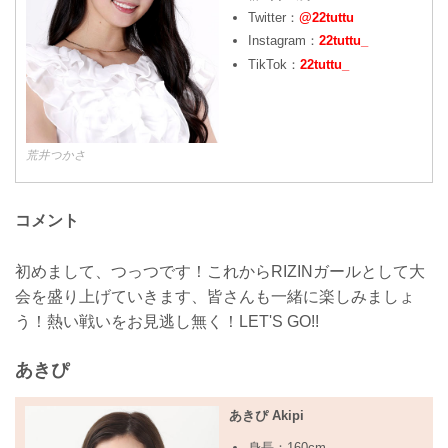
Twitter：
@22tuttu
Instagram：
22tuttu_
TikTok：
22tuttu_
荒井つかさ
コメント
初めまして、つっつです！これからRIZINガールとして大
会を盛り上げていきます、皆さんも一緒に楽しみましょ
う！熱い戦いをお見逃し無く！LET'S GO!!
あきぴ
あきぴ Akipi
身長：160cm