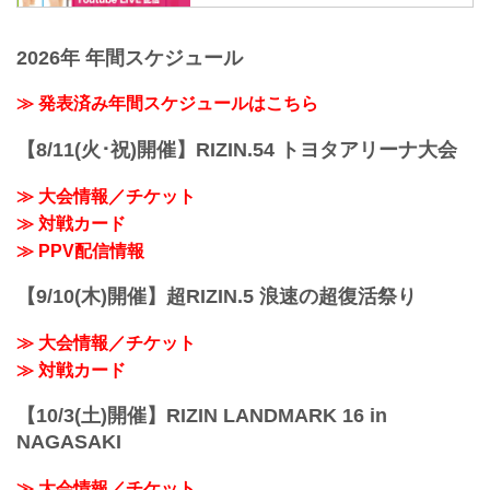
RIZINガール2020メンバー
Yogibo presents RIZIN.30のリングだ！リ
ファイティング フェデレーション）の情
東海林 里咲 Risa Shoji
ングを華麗に...
報・加盟団体について発信していきま
T158・B78・W59・H83
2026年 年間スケジュール
す。
Twitter：@risaaa_0411
instagram：r_candy11
≫ 発表済み年間スケジュールはこちら
去年に引き続き継続することが出来て嬉
しいです♪大好きなRIZIN...
【8/11(火･祝)開催】RIZIN.54 トヨタアリーナ大会
≫ 大会情報／チケット
≫ 対戦カード
≫ PPV配信情報
【9/10(木)開催】超RIZIN.5 浪速の超復活祭り
≫ 大会情報／チケット
≫ 対戦カード
【10/3(土)開催】RIZIN LANDMARK 16 in
NAGASAKI
≫ 大会情報／チケット