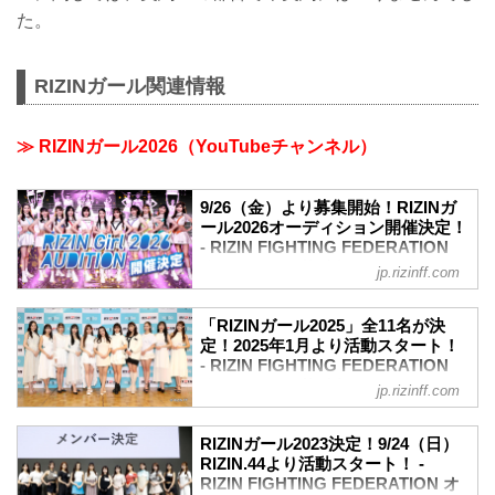
た。
RIZINガール関連情報
≫ RIZINガール2026（YouTubeチャンネル）
9/26（金）より募集開始！RIZINガ
ール2026オーディション開催決定！
- RIZIN FIGHTING FEDERATION
オフィシャルサイト
jp.rizinff.com
リングを彩り盛り上げるRIZINガール
2026オーディションの募集が9月26日
「RIZINガール2025」全11名が決
（金）よりスタートするぞ！
定！2025年1月より活動スタート！
RIZINガール2026として様々な活動を行
- RIZIN FIGHTING FEDERATION
いたい方は是非、RIZINガール2026オー
オフィシャルサイト
jp.rizinff.com
ディションに応募しよう！
2025年のRIZINのリングを彩り盛り上げ
RIZINガール2026オーディション スケジ
る「RIZINガール2025」のメンバーが決
ュール
RIZINガール2023決定！9/24（日）
定したぞ！
RIZIN.44より活動スタート！ -
期間・日時 内容
応募総数約400名の中から、一次、二次審
RIZIN FIGHTING FEDERATION オ
9月26日（金）〜10月17日（金） 募集期