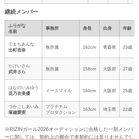
継続メンバー
ふりがな
事務所
身長
出身
年齢
名前
でまちあんな
無所属
162cm
青森県
23歳
出町杏奈
たけいさら
無所属
158cm
大阪府
27歳
武井さら
はなのいみゆう
イースマイル
160cm
大阪府
25歳
花乃衣美優
つかごしあいみ
プラチナム
163cm
埼玉県
22歳
塚越愛実
プロダクション
※RIZINガール2026オーディションに合格した一部メンバ
ーに関しては、契約上の都合で本契約には至りませんでし