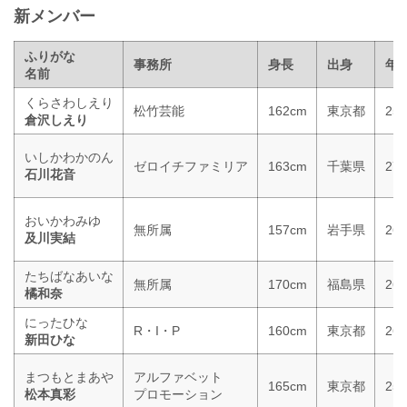
新メンバー
ふりがな
事務所
身長
出身
年
名前
くらさわしえり
松竹芸能
162cm
東京都
25
倉沢しえり
いしかわかのん
ゼロイチファミリア
163cm
千葉県
27
石川花音
おいかわみゆ
無所属
157cm
岩手県
26
及川実結
たちばなあいな
無所属
170cm
福島県
26
橘和奈
にったひな
R・I・P
160cm
東京都
26
新田ひな
まつもとまあや
アルファベット
165cm
東京都
25
松本真彩
プロモーション