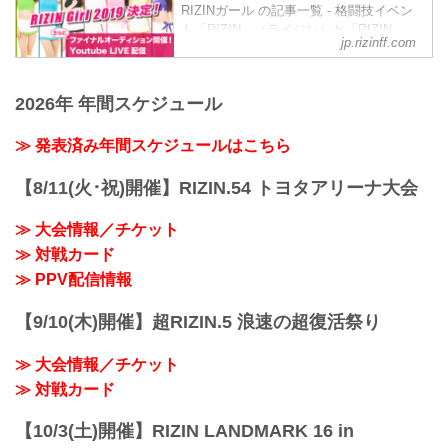
こととなった。
荒井つかさ
RIZINガール の記事一覧 - 格闘技イベン
RIZIN.22/RIZIN.23！リングを華麗に彩る
彼女たちの初舞台は、9月19日（土）にさ
荒井つ...
ト「RIZIN」（ライジン）と「RIZIN
RIZINガール2020を応援しよう！
いたまスーパーアリーナで開催される
jp.rizinff.com
FIGHTING FEDERATION」（ライジン
RIZINガール2020メンバー
Yogibo presents RIZIN.30のリングだ！リ
ファイティング フェデレーション）の情
東海林 里咲 Risa Shoji
ングを華麗に...
報・加盟団体について発信していきま
T158・B78・W59・H83
2026年 年間スケジュール
す。
Twitter：@risaaa_0411
instagram：r_candy11
≫ 発表済み年間スケジュールはこちら
去年に引き続き継続することが出来て嬉
しいです♪大好きなRIZIN...
【8/11(火･祝)開催】RIZIN.54 トヨタアリーナ大会
≫ 大会情報／チケット
≫ 対戦カード
≫ PPV配信情報
【9/10(木)開催】超RIZIN.5 浪速の超復活祭り
≫ 大会情報／チケット
≫ 対戦カード
【10/3(土)開催】RIZIN LANDMARK 16 in