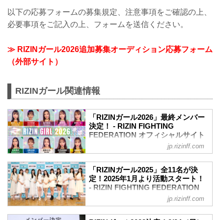
以下の応募フォームの募集規定、注意事項をご確認の上、
必要事項をご記入の上、フォームを送信ください。
≫ RIZINガール2026追加募集オーディション応募フォーム
（外部サイト）
RIZINガール関連情報
「RIZINガール2026」最終メンバー
決定！ - RIZIN FIGHTING
FEDERATION オフィシャルサイト
jp.rizinff.com
2026年のRIZINのリングを彩り盛り上げ
る「RIZINガール2026」の最終メンバー
が決定したぞ！
「RIZINガール2025」全11名が決
「RIZINガール2026」はRIZIN.52有明大
定！2025年1月より活動スタート！
会で初お披露目！彼女たちの今後の活躍
- RIZIN FIGHTING FEDERATION
に注目しよう！
オフィシャルサイト
jp.rizinff.com
RIZINガール2026 任期
2025年のRIZINのリングを彩り盛り上げ
2026年3月6日～2026年12月31日（予定）
る「RIZINガール2025」のメンバーが決