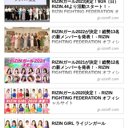
RIZINガール2023決定！9/24（日）
RIZINガールメンバー紹介
定したぞ！
RIZIN.44より活動スタート！ -
新メンバー
応募総数約400名の中から、一次、二次審
RIZIN FIGHTING FEDERATION オ
ふりがな
査、そして最終審査を通過したのは、な
フィシャルサイト
名前 事務所 身長 出身 年齢 X Instagram
jp.rizinff.com
んと11名！彼女たちの初舞台は、来年
意気込み
2023年のRIZINのリングを彩り盛り上げ
2025年1月からスタート！
くらさわしえり
る「RIZINガール2023」のメンバーが決
リングを華麗に彩る「RIZINガール
RIZINガール2022が決定！総勢13名
倉沢しえり 松竹芸能 162cm 東京都 25歳
定したぞ！これまでのRIZINガールのコン
の新メンバーを発表！ - RIZIN
2025」を、みんなで応援しよう！
@kurasawa...
セプトから一転、「歌」と「ダンス」を
FIGHTING FEDERATION オフィシ
RIZINガール2025 任期
取り入れ、より「魅せる」に重点を置き
ャルサイト
2025年1月1日〜2025年12月31日（予定）
jp.rizinff.com
選ばれた「RIZINガール2023」。
RIZINガール2025 メンバー（集合写真左
2022年のRIZINのリングを彩り盛り上げ
応募総数約500人の中から、1・2・3次審
から）
る「RIZINガール2022」のメンバーが決
査、そして最終審査を通過し、ライブ配
RIZINガール2021が決定！総勢12名
RIKO（りこ）
定したぞ！
の新メンバーを発表！ - RIZIN
信で行われた最終オーディションを通過
RIKO（りこ）
RIZIN公式投票オーディション、LINE
FIGHTING FEDERATION オフィシ
したのは、なんと13名！
出身地...
LIVE、SHOWROOM、そしてDMMぱち
ャルサイト
彼女たちの初舞台は、9月24日（日）さい
jp.rizinff.com
タウンのそれぞれ予選・決勝を勝ち抜
たまスーパーアリーナで開催される
2021年のRIZINのリングを彩り盛り上げ
き、最終オーディションで選ばれた計13
RIZIN.44だ！リングを華麗に彩るR...
る「RIZINガール2021」のメンバーが決
名が「RIZINガール2022」として活躍す
RIZINガール2020決定！ - RIZIN
定したぞ！
FIGHTING FEDERATION オフィシ
ることとなった！
【17LIVE×RIZIN RIZINガールオーディシ
ャルサイト
彼女たちの初舞台は、9月の予定だ！リン
ョン 2021】の合格者6名とGRAVURE
グを華麗に彩るRIZINガール2022を、み
jp.rizinff.com
RIZINガール2020のメンバーが決定！熾
MISSCON 2021の合格者2名に加え、審査
んなで応援しよう！
烈なオーディションを勝ち抜いたメンバ
員特別賞、主催者推薦枠を含めた計12名
RIZINガール2022 メンバー紹介
ーは計14名。初舞台は8月9日/10日にぴあ
が「RIZINガール2021」として活躍する
RIZIN GIRL ライジンガール
荒井つかさ
アリーナMMにて開催される