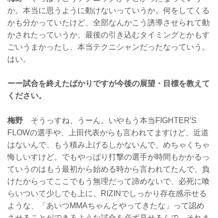
か。本当に思うように動けないっていうか。何をしてくる
かも分かっていたけど、全部なんかこう誘導させられて動
かされたっていうか、最後の引き込むタイミングとかもす
ごいうまかったし、本当テクニシャンだったなっていう。
はい。
ーー試合を終えたばかりですが今後の展望・目標を教えて
ください。
梅野
そうっすね、うーん。いやもう本当FIGHTER'S
FLOWの選手や、上田代表からも言われてますけど、近道
はないんで、もう積み上げるしかないんで、めちゃくちゃ
悔しいすけど。でもやっぱり打撃の選手が時間もかかるっ
ていうのはもう最初から始める時から言われてたんで、負
けたからってここでもう無理だって諦めないで、必死に喰
らいついて少しでも上に、RIZINでしっかり存在感示せる
ような、「あいつMMAちゃんとやってきたな」って認め
させることができるような試合を必ず見せるんで、それま