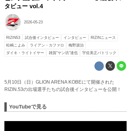
タビュー vol.4
2026-05-23
RIZIN53
試合後インタビュー
インタビュー
RIZINニュース
松嶋こよみ
ライアン・カファロ
梅野源治
ダイキ・ライトイヤー
雑賀“ヤン坊”達也
宇佐美正パトリック
5月10日（日）GLION ARENA KOBEにて開催された
RIZIN.53の出場選手たちの試合後インタビューを公開！
YouTubeで見る