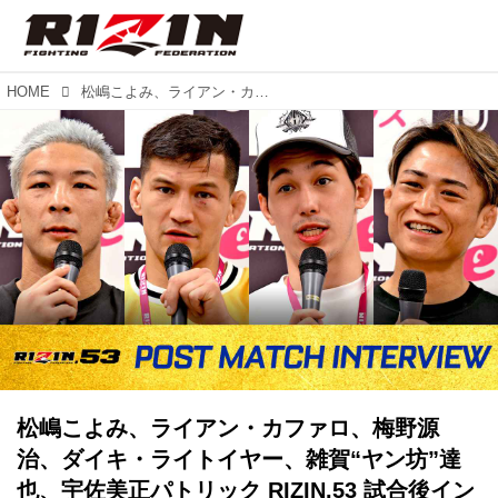
HOME
松嶋こよみ、ライアン・カファロ、梅野源治、ダイキ・ライトイヤー、雑賀“ヤン坊”達也、宇佐美正パトリック RIZIN.53 試合後インタビュー vol.4
松嶋こよみ、ライアン・カファロ、梅野源
治、ダイキ・ライトイヤー、雑賀“ヤン坊”達
也、宇佐美正パトリック RIZIN.53 試合後イン