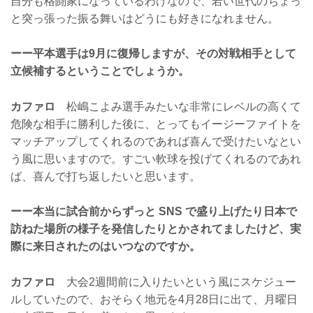
自分も格闘家になっているわけなので、若い世代のちょっ
と突っ張った振る舞いはどうにも好きになれません。
ーー平本選手は9月に復帰しますが、その対戦相手として
立候補するということでしょうか。
カファロ
松嶋こよみ選手みたいな非常にレベルの高くて
危険な相手に勝利した後に、とってもイージーファイトを
マッチアップしてくれるのであれば喜んで受けたいなとい
う風に思いますので。すごい軟球を投げてくれるのであれ
ば、喜んで打ち返したいと思います。
ーー本当に試合前からずっと SNS で盛り上げたり日本で
訪ねた場所の様子を発信したりとかされてましたけど、実
際に来日されたのはいつなのですか。
カファロ
大会2週間前に入りたいという風にスケジュー
ルしていたので、おそらく地元を4月28日に出て、月曜日