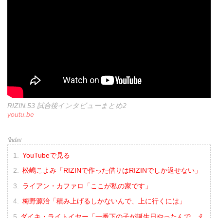
RIZIN.53 試合後インタビューまとめ2
youtu.be
YouTubeで見る
松嶋こよみ「RIZINで作った借りはRIZINでしか返せない」
ライアン・カファロ「ここが私の家です」
梅野源治「積み上げるしかないんで、上に行くには」
ダイキ・ライトイヤー「一番下の子が誕生日やったんで、え