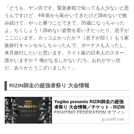
「どうも、ヤン坊です。緊急参戦で知ってる人少ないと思
うんですけど、4年前から恥かいてきたけど諦めないで挑
み続けて、やっと勝つことできて、35歳になっちゃった
よ。ちくしょう！諦めない姿勢を若い子だったり、息子が
ここにいます。カッコよかったか？（息子が頷く）もう家
族旅行キャンセルしちゃったんで、ボーナスも入ったし、
来月旅行したいと思います。ライト級の日本人のスター、
誰かいますか？ 俺がなるしかないだろ。おれがヤン坊
だ。ありがとうございました！」
RIZIN師走の超強者祭り 大会情報
Yogibo presents RIZIN師走の超強
者祭り 大会情報／チケット - RIZIN
FIGHTING FEDERATION オフィシ
ャルサイト
jp.rizinff.com
ステージサイド席に該当するお客様への
ご案内