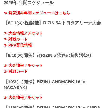
2026年 年間スケジュール
「Yogibo presents RIZIN師走の超強者祭
り」におきまして、会場の演出プラン変
更等によりステージなど演出の一部が見
≫ 発表済み年間スケジュールはこちら
えにくいお席となる（以前の大会にてス
テージサイドS席31900円、ステージサイ
【8/11(火･祝)開催】RIZIN.54 トヨタアリーナ大会
ドA席15400円のお席位置に該当する）お
客様へ、以前設定したステージサイド席
≫ 大会情報／チケット
のチケット単価同様とさせていただき、
≫ 対戦カード
差額の1100円の返金をさせていただく事
を決定いたしました。
≫ PPV配信情報
返金に関する詳細につきまして、イープ
ラス、ぴあをご利用のお客様につ...
【9/10(木)開催】超RIZIN.5 浪速の超復活祭り
≫ 大会情報／チケット
≫ 対戦カード
【10/3(土)開催】RIZIN LANDMARK 16 in
NAGASAKI
≫ 大会情報／チケット
【11/8(日)開催】RIZIN LANDMARK 17 in CHIBA