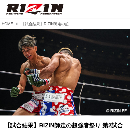
HOME
【試合結果】RIZIN師走の超強者祭り 第2試合／雑賀“ヤン坊”達也 vs. “ブラックパンサー”ベイノア
【試合結果】RIZIN師走の超強者祭り 第2試合