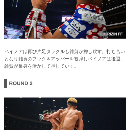
ベイノアは再び片足タックルも雑賀が押し戻す。打ち合い
となり雑賀のフック＆アッパーを被弾しベイノアは後退。
雑賀が長身を活かして押していく。
ROUND 2