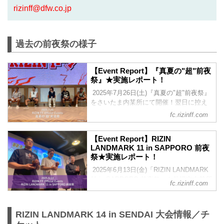
rizinff@dfw.co.jp
過去の前夜祭の様子
【Event Report】『真夏の"超"前夜
祭』★実施レポート！
2025年7月26日(土)『真夏の"超"前夜祭』
をさいたま内某所にて開催！翌日に控え
るビッグイベント「超RIZIN.4」を目前
fc.rizinff.com
に、選手とファンが直接交流できる特別
なイベントとして、大きな盛り上がりを
【Event Report】RIZIN
見せた前夜祭！当日の様子をレポートに
LANDMARK 11 in SAPPORO 前夜
てお届けいたします！強者・超強者会員
祭★実施レポート！
様限定で「前夜祭ムービー」も公開！
▽『真夏の"超"前夜祭』の概要はこちら
2025年6月13日(金)「RIZIN LANDMARK
▽ 2025/7/7 公開 7/26(土)開催『真夏
11 in SAPPORO 前夜祭」を札幌市内某所
fc.rizinff.com
の"超"前夜祭』ファンクラブ参加者大募
にて開催！当日の様子をレポートにして
集！【FC特別価格】 ▼注目カード目白押
お届けいたします！強者・超強者会員様
しの大会前に・・・...
限定で「前夜祭ムービー」も公開！前夜
RIZIN LANDMARK 14 in SENDAI 大会情報／チ
祭ムービーは25分越えの大ボリュームな