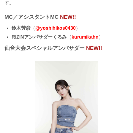
す。
MC／アシスタントMC
NEW!!
鈴木芳彦
（
@yoshihikos0430
）
RIZINアンバサダーくるみ
（
kurumikahn
）
仙台大会スペシャルアンバサダー
NEW!!