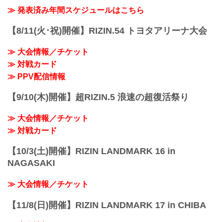
ル海
こ...
ABEMA、U-NEXTにて販売がスタートし
≫ 発表済み年間スケジュールはこちら
RIZIN MMAルール：5分3R（71.0kg）...
たぞ！（※スカパー！は5/23(土)販売開
始）
【8/11(火･祝)開催】RIZIN.54 トヨタアリーナ大会
お得なPPV前売りチケットは、大会前日
の6月5日（金）23:59まで販売！
≫ 大会情報／チケット
会場に来られない方、また会場にも行く
が実況・解説ありで試合を見たい方は是
≫ 対戦カード
非、お好きな配信サービスでRIZIN
≫ PPV配信情報
LANDMARK 14 in SENDAIを全試合リア
ルタイ...
【9/10(木)開催】超RIZIN.5 浪速の超復活祭り
≫ 大会情報／チケット
≫ 対戦カード
【10/3(土)開催】RIZIN LANDMARK 16 in
NAGASAKI
≫ 大会情報／チケット
【11/8(日)開催】RIZIN LANDMARK 17 in CHIBA