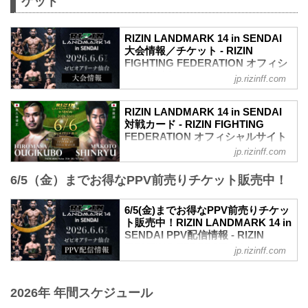
ケット
内容でお届けします！ ▽RIZIN
LANDMARK 11 in SAPPORO 前夜祭の概
要はこちら▽ 2025/5/19 公開 6/13(土)開
RIZIN LANDMARK 14 in SENDAI
催『RIZIN LANDMARK 11 in SAPPORO
大会情報／チケット - RIZIN
前夜祭』ファンクラブ参加者大...
FIGHTING FEDERATION オフィシ
ャルサイト
jp.rizinff.com
RIZIN LANDMARK 14 in SENDAI 大会概
要
RIZIN LANDMARK 14 in SENDAI
開催日時
対戦カード - RIZIN FIGHTING
2026年6月6日（土）13:00開場（予定）／
FEDERATION オフィシャルサイト
15:00開始（予定）
jp.rizinff.com
フライ級タイトルマッチ／扇久保博正 vs.
※開場・開始時間は予定です。決定次第
神龍誠
RIZIN FFオフィシャルサイトにてご案内
6/5（金）までお得なPPV前売りチケット販売中！
フライ級タイトルマッチ
します。
RIZIN MMAルール：5分 3R（57.0kg）
会場
扇久保博正 vs. 神龍誠
6/5(金)までお得なPPV前売りチケッ
ゼビオアリーナ仙台
元谷友貴 vs. トニー・ララミー
ト販売中！RIZIN LANDMARK 14 in
JR「長町駅」東口：徒歩 約5分
RIZIN MMAルール：5分 3R（57.0kg）
SENDAI PPV配信情報 - RIZIN
地下鉄南北線「長町駅」北1出口：徒歩
元谷友貴 vs. トニー・ララミー
FIGHTING FEDERATION オフィシ
約5分
jp.rizinff.com
矢地祐介 vs. ISAO
ャルサイト
アクセス/周辺マップ - ゼビオアリーナ仙
RIZIN MMAルール：5分3R（71.0kg）
台｜宮城県仙台市太白区にある「アリー
RIZIN LANDMARK 14 in SENDAIのPPV
矢地祐介 vs. ISAO
ナスポーツ」や「エンターテインメン
配信チケットが、5月15日（金）12時より
2026年 年間スケジュール
“ブラックパンサー”ベイノア vs. 芳賀ビラ
ト」の魅力を最大化するベニューとなる
RIZIN 100 CLUB、RIZIN LIVE、