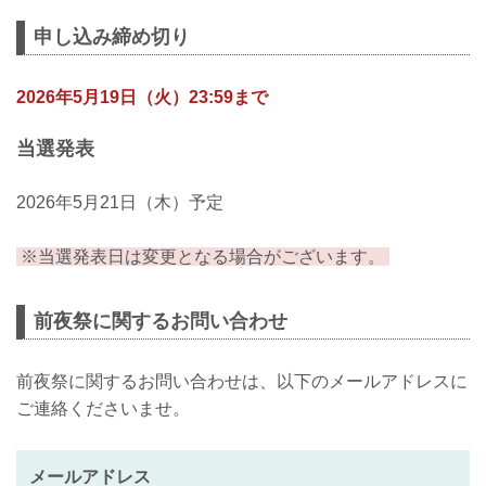
した！！／／／
申し込み締め切り
６月のRIZINは、初上陸となる仙台！！
仙台出身ファイターである神龍誠がフラ
2026年5月19日（火）23:59まで
イ級王者の扇久保博正に挑む他、元谷vs.
ララミーのタイトルマッチに続くフライ
級大注目の一戦など、注目カードが目白
当選発表
押し！
RIZIN LANDMARK 14 in SENDAIに先駆
2026年5月21日（木）予定
けて前日に前夜祭イベントを開催いたし
ます！！！
※当選発表日は変更となる場合がございます。
参加ゲストには、征矢貴・大島沙緒里が
決定！さらに追加ゲストも近日発表いた
します...
前夜祭に関するお問い合わせ
前夜祭に関するお問い合わせは、以下のメールアドレスに
ご連絡くださいませ。
メールアドレス