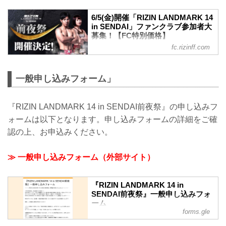
6/5(金)開催「RIZIN LANDMARK 14
in SENDAI」ファンクラブ参加者大
募集！【FC特別価格】
fc.rizinff.com
6月5日(金)仙台市内某所にて「RIZIN
LANDMARK 14 in SENDAI 前夜祭」を開
催することが決定いたしました ファンク
一般申し込みフォーム」
ラブ会員様は特別価格にてご参加いただ
けます！ ※当イベントは抽選にて参加者
を決定いたします。 ここでしか味わえな
『RIZIN LANDMARK 14 in SENDAI前夜祭』の申し込みフ
い特別なひとときを、ぜひお楽しみくだ
さい。たくさんのご応募をお待ちしてお
ォームは以下となります。申し込みフォームの詳細をご確
ります！ RIZIN LANDMARK 14 in
認の上、お申込みください。
SENDAI 前夜祭 ■開催日時 2026年6月5
日（金）19:00〜21:00（予定） ■開催場
所 仙台市内（...
≫ 一般申し込みフォーム（外部サイト）
『RIZIN LANDMARK 14 in
SENDAI前夜祭』一般申し込みフォ
ーム
forms.gle
＼＼＼『RIZIN LANDMARK 14 in
SENDAI前夜祭』の開催が決定いたしま