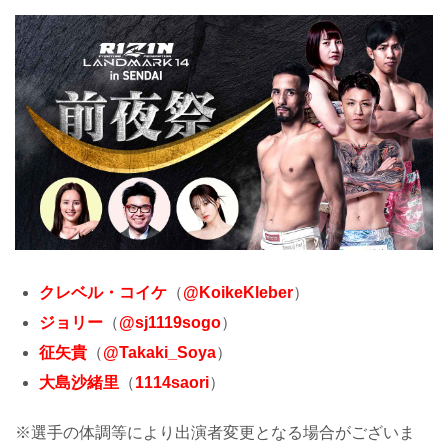
クレベル・コイケ
（
@KoikeKleber
）
ジョリー
（
@sj1119sogo
）
征矢貴
（
@Takaki_Soya
）
大島沙緒里
（
1114saori
）
※選手の体調等により出演者変更となる場合がございま