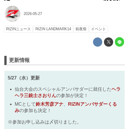
2026-05-27
RIZINニュース
RIZIN LANDMARK14
前夜祭
イベント
更新情報
5/27（水）更新
仙台大会のスペシャルアンバサダーに就任した
ヘラ
ヘラ三銃士さおりん
の参加が決定！
MCとして
鈴木芳彦アナ
、
RIZINアンバサダーくる
み
の参加も決定！
※参加お申し込みは〆切りました。