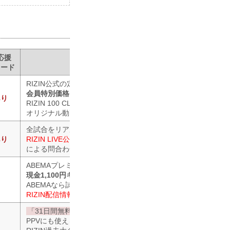
応援
番組名・その他
コード
RIZIN公式の定額制動画サービス
会員特別価格
でライブ配信をお得に視聴！
あり
RIZIN 100 CLUBでは過去の名勝負や
オリジナル動画など様々な会員サービスを提供中！
全試合をリアルタイム生配信！
あり
RIZIN LIVE公式X
による問合わせ対応
ABEMAプレミアム登録で
現金1,100円キャッシュバック！
ABEMAなら試合を視聴しながらリアルタイムでコメントが可
RIZIN配信情報まとめ
「31日間無料トライアル」初回登録
で、
PPVにも使える
600円分のポイントプレゼント！