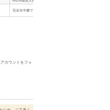
RIZIN過去大会も見放題配信中！
完全生中継でお届け!高画質&大画面で見るならスカパー！
L Xアカウントをフォ
かじめ、ご了承く