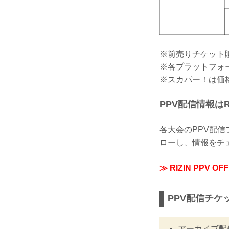
※前売りチケット販売期
※各プラットフォ
※スカパー！は価
PPV配信情報はRI
各大会のPPV配信プ
ローし、情報をチ
≫ RIZIN PPV O
PPV配信チケ
アーカイブ配