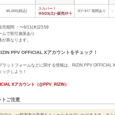
スカパー！
¥6,000(税込)
※ｱｰｶｲﾌﾞ期間あり
-
※5/23(土)~販売ｽﾀｰﾄ
間 ：〜6/11(木)23:59
ームで割引施策あり
格が異なります。
ZIN PPV OFFICIAL Xアカウントをチェック！
ラットフォームなどに関する情報は、RIZIN PPV OFFICIA
ェックしよう！
FFICIAL Xアカウント（@PPV_RIZIN）
ットご注意
信では、一部楽曲の音声をミュートさせていただきます。あら