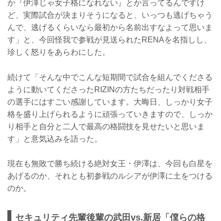
か『伊澤じゃ女子格になれない』とか言ってるんですけ
ど、実際試合が決まりそうになると、いっつも逃げちゃう
んで、逃げるくらいなら最初から名前出すなよって思いま
す」と、今回怪我で参戦が見送られたRENAを名指しし、
珍しく怒りをあらわにした。
続けて「そんな中でこんな短期間で試合を組んでくださる
ように動いてくださったRIZINの方たちだったり対戦相手
の選手にはすごい感謝しています。大晦日、しっかり女子
格を盛り上げられるように頑張っていきますので、しっか
り相手と自分と二人で最高の格闘技を見せたいと思いま
す」と意気込みを語った。
現在も無敗で勝ち続ける絶対女王・伊澤は、今回も白星を
あげるのか、それとも初参戦のルシアが伊澤に土をつける
のか。
セキュリティ先輩後輩の武田vs.新居「僕らの格