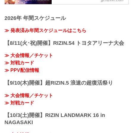
ル・ケラモフ
※イベント終了後にカウントダウンを行
大晦日に開催されるRIZIN DECADEの
フライ級タイトルマッチ／堀口恭司 vs.
います。お時間の許す方は、場内にてお
PPV配信チケットが、本日12月5日（金）
エンカジムーロ・ズールー
待ちいただき、出場した選手たち...
2026年 年間スケジュール
12時よりRIZIN 100 CLUB、ABEMA、U-
フライ級タイトルマッチ
NEXT、RIZIN LIVEにて販売がスタート
RIZIN MMAルール：5分3R（57....
したぞ！（※スカパー！は12/12（木）よ
≫ 発表済み年間スケジュールはこちら
り販売開始）
お得なPPV前売りチケットは、大会前日
【8/11(火･祝)開催】RIZIN.54 トヨタアリーナ大会
の12月30日（月）23:59まで販売！
会場に来れない方、会場にも行くが実
≫ 大会情報／チケット
況・解説ありで試合を見たい方は、お好
≫ 対戦カード
きな配信サービスでRIZIN DECADEを全
試合リアルタイムで視聴しよう！
≫ PPV配信情報
PPV販売URL一覧...
【9/10(木)開催】超RIZIN.5 浪速の超復活祭り
≫ 大会情報／チケット
≫ 対戦カード
【10/3(土)開催】RIZIN LANDMARK 16 in
NAGASAKI