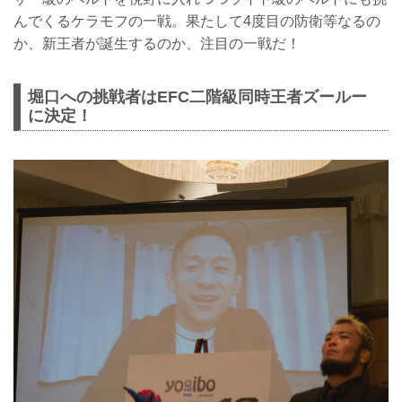
んでくるケラモフの一戦。果たして4度目の防衛等なるの
か、新王者が誕生するのか、注目の一戦だ！
堀口への挑戦者はEFC二階級同時王者ズールー
に決定！