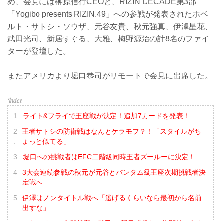
め、会見には榊原信行CEOと、RIZIN DECADE第3部
「Yogibo presents RIZIN.49」への参戦が発表されたホベ
ルト・サトシ・ソウザ、元谷友貴、秋元強真、伊澤星花、
武田光司、新居すぐる、大雅、梅野源治の計8名のファイ
ターが登壇した。
またアメリカより堀口恭司がリモートで会見に出席した。
ライト&フライで王座戦が決定！追加7カードを発表！
王者サトシの防衛戦はなんとケラモフ？！「スタイルがち
ょっと似てる」
堀口への挑戦者はEFC二階級同時王者ズールーに決定！
3大会連続参戦の秋元が元谷とバンタム級王座次期挑戦者決
定戦へ
伊澤はノンタイトル戦へ「逃げるくらいなら最初から名前
出すな」