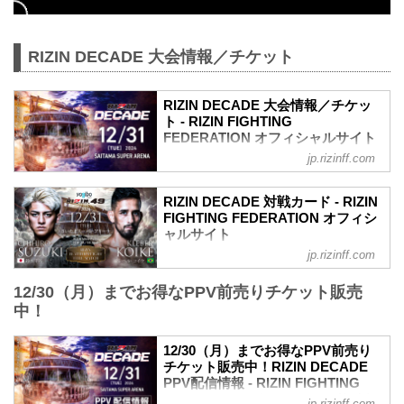
RIZIN DECADE 大会情報／チケット
RIZIN DECADE 大会情報／チケッ
ト - RIZIN FIGHTING
FEDERATION オフィシャルサイト
jp.rizinff.com
MOVIE
- YouTube
youtu.be
RIZIN DECADE 対戦カード - RIZIN
RIZIN DECADE 大会概要
FIGHTING FEDERATION オフィシ
開催日時
ャルサイト
2024年12月31日（火）8:00開場（予定）
jp.rizinff.com
フェザー級タイトルマッチ／鈴木千裕 vs.
10:00開始（予定）
クレベル・コイケ
※開場・開始時間は予定です。決定次第
12/30（月）までお得なPPV前売りチケット販売
RIZIN MMAルール：5分 3R（66.0kg）
RIZIN FFオフィシャルサイトにてご案内
中！
鈴木千裕 vs. クレベル・コイケ
します。
ライト級タイトルマッチ／ホベルト・サ
終了予定時間
トシ・ソウザ vs. ヴガール・ケラモフ
24:00～25:00頃
12/30（月）までお得なPPV前売り
ライト級タイトルマッチ
チケット販売中！RIZIN DECADE
※試合内容、イベント進行によって終了
RIZIN MMAルール：5分3R（71.0kg）
PPV配信情報 - RIZIN FIGHTING
予定時間が前後することがありますので
ホベルト・サトシ・ソウザ vs. ヴガー
FEDERATION オフィシャルサイト
ご了承ください。
jp.rizinff.com