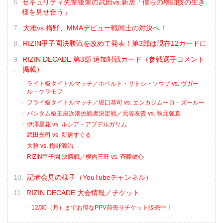
セキュリティ先輩後輩の武田vs.新居「僕らの格闘技の生き
様を見せ合う」
大雅vs.梅野、MMAデビュー戦同士の対決へ！
RIZIN甲子園決勝戦を改めて発表！第3部は現在12カードに
RIZIN DECADE 第3部 追加対戦カード（参戦選手コメント
掲載）
ライト級タイトルマッチ／ホベルト・サトシ・ソウザ vs. ヴガー
ル・ケラモフ
フライ級タイトルマッチ／堀口恭司 vs. エンカジムーロ・ズールー
バンタム級王座次期挑戦者決定戦／元谷友貴 vs. 秋元強真
伊澤星花 vs. ルシア・アプデルガリム
武田光司 vs. 新居すぐる
大雅 vs. 梅野源治
RIZIN甲子園 決勝戦／横内三旺 vs. 斉藤健心
記者会見の様子（YouTubeチャンネル）
RIZIN DECADE 大会情報／チケット
12/30（月）までお得なPPV前売りチケット販売中！