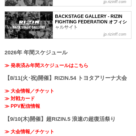
フィシャルサイト
RIZIN MMAルール：5分 3R（49.0kg）
jp.rizinff.com
（WIN）浜崎朱加 vs. シン・ユリ
戦いの裏側で選手が見せる真実の素顔を
（LOSE）
収めた「BACKSTAGE GALLERY」
BACKSTAGE GALLERY - RIZIN
2R 1分15秒 SUB（タップアウト：アーム
選手会場入り
FIGHTING FEDERATION オフィシ
ロック）
23
ャルサイト
≫ 試合結果詳細
ケージチェック
jp.rizinff.com
BACKSTAGE GALLERY の記事一覧 - 格
第10試合／昇侍 v...
ケージチェック19
闘技イベント「RIZIN」（ライジン）と
第3試合／白川ダーク陸斗 vs. マゲラム・
「RIZIN FIGHTING FEDERATION」（ラ
ガサンザデ
2026年 年間スケジュール
イジン ファイティング フェデレーショ
第3試合／白川ダーク陸斗 vs. マゲラム・
ン）の情報・加盟団体について発信して
ガサンザデ7
いきます。
≫ 発表済み年間スケジュールはこちら
第2試合／アラン“ヒロ”ヤマニハ vs. 山本
聖悟
第2試合／アラン“ヒロ”ヤマニハ vs. 山本
【8/11(火･祝)開催】RIZIN.54 トヨタアリーナ大会
聖悟7
第1試合／北方大地 vs. アリベク・ガジャ
≫ 大会情報／チケット
マトフ
≫ 対戦カード
第1試合／北方大地 vs. アリベク・ガジャ
≫ PPV配信情報
マトフ7
OPENING FIGHT 第...
【9/10(木)開催】超RIZIN.5 浪速の超復活祭り
≫ 大会情報／チケット