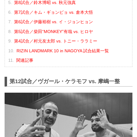
第8試合／鈴木博昭 vs. 秋元強真
第7試合／キム・ギョンピョ vs. 倉本大悟
第6試合／伊藤裕樹 vs. イ・ジョンヒョン
第5試合／柴田“MONKEY”有哉 vs. ヒロヤ
第4試合／村元友太郎 vs. トニー・ララミー
RIZIN LANDMARK 10 in NAGOYA 試合結果一覧
関連記事
第12試合／ヴガール・ケラモフ vs. 摩嶋一整