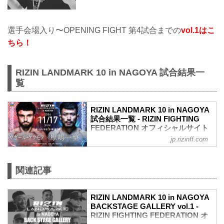
選手会場入り〜OPENING FIGHT 第4試合までの
vol.1はこ
ちら！
RIZIN LANDMARK 10 in NAGOYA 試合結果一
覧
RIZIN LANDMARK 10 in NAGOYA
試合結果一覧 - RIZIN FIGHTING
FEDERATION オフィシャルサイト
jp.rizinff.com
第12試合／ヴガール・ケラモフ vs. 摩嶋
一整
RIZIN MMAルール：5分 3R（66.0kg）
関連記事
（WIN）ヴガール・ケラモフ vs. 摩嶋一
整（LOSE）
1R 0分28秒 TKO（レフェリーストップ：
RIZIN LANDMARK 10 in NAGOYA
グラウンドでの肘打撃）
BACKSTAGE GALLERY vol.1 -
≫ 試合結果詳細
RIZIN FIGHTING FEDERATION オ
第11試合／浜崎朱加 vs. シン・ユリ