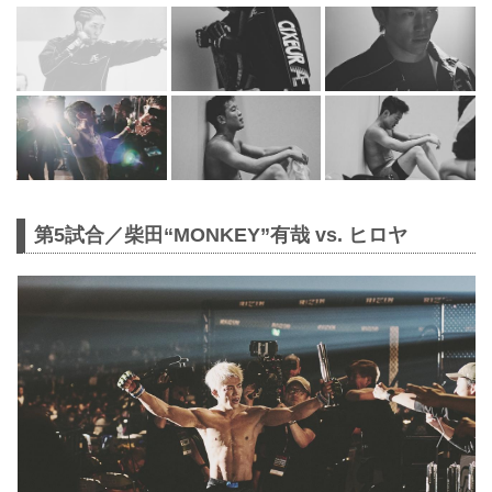
第5試合／柴田“MONKEY”有哉 vs. ヒロヤ