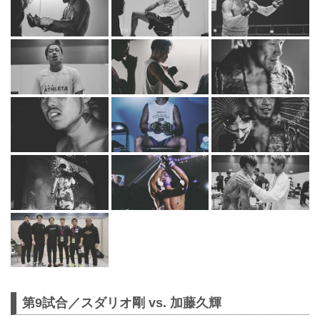
第9試合／スダリオ剛 vs. 加藤久輝