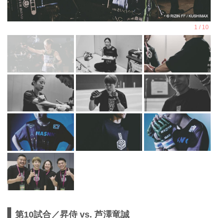
第10試合／昇侍 vs. 芦澤竜誠