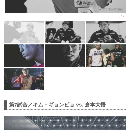
第7試合／キム・ギョンピョ vs. 倉本大悟