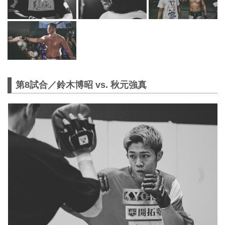
第8試合／鈴木博昭 vs. 秋元強真