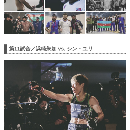
第11試合／浜崎朱加 vs. シン・ユリ