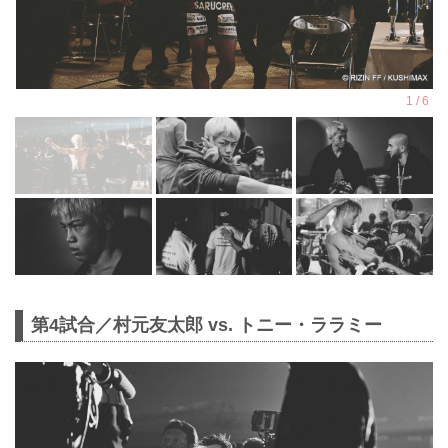
第4試合／村元友太郎 vs. トニー・ララミー