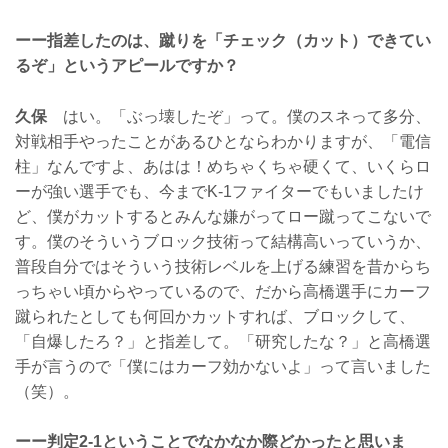
ーー指差したのは、蹴りを「チェック（カット）できてい
るぞ」というアピールですか？
久保
はい。「ぶっ壊したぞ」って。僕のスネって多分、
対戦相手やったことがあるひとならわかりますが、「電信
柱」なんですよ、あはは！めちゃくちゃ硬くて、いくらロ
ーが強い選手でも、今までK-1ファイターでもいましたけ
ど、僕がカットするとみんな嫌がってロー蹴ってこないで
す。僕のそういうブロック技術って結構高いっていうか、
普段自分ではそういう技術レベルを上げる練習を昔からち
っちゃい頃からやっているので、だから高橋選手にカーフ
蹴られたとしても何回かカットすれば、ブロックして、
「自爆したろ？」と指差して。「研究したな？」と高橋選
手が言うので「僕にはカーフ効かないよ」って言いました
（笑）。
ーー判定2-1ということでなかなか際どかったと思いま