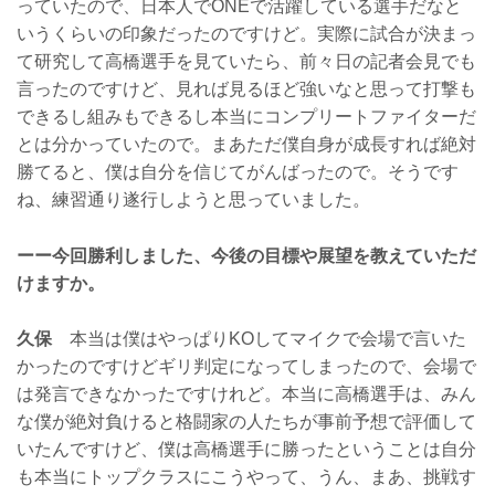
っていたので、日本人でONEで活躍している選手だなと
いうくらいの印象だったのですけど。実際に試合が決まっ
て研究して高橋選手を見ていたら、前々日の記者会見でも
言ったのですけど、見れば見るほど強いなと思って打撃も
できるし組みもできるし本当にコンプリートファイターだ
とは分かっていたので。まあただ僕自身が成長すれば絶対
勝てると、僕は自分を信じてがんばったので。そうです
ね、練習通り遂行しようと思っていました。
ーー今回勝利しました、今後の目標や展望を教えていただ
けますか。
久保
本当は僕はやっぱりKOしてマイクで会場で言いた
かったのですけどギリ判定になってしまったので、会場で
は発言できなかったですけれど。本当に高橋選手は、みん
な僕が絶対負けると格闘家の人たちが事前予想で評価して
いたんですけど、僕は高橋選手に勝ったということは自分
も本当にトップクラスにこうやって、うん、まあ、挑戦す