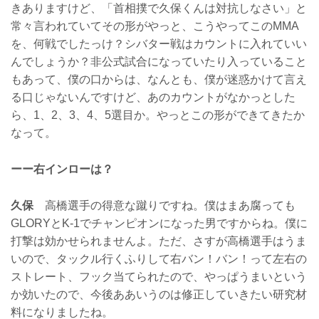
きありますけど、「首相撲で久保くんは対抗しなさい」と
常々言われていてその形がやっと、こうやってこのMMA
を、何戦でしたっけ？シバター戦はカウントに入れていい
んでしょうか？非公式試合になっていたり入っていること
もあって、僕の口からは、なんとも、僕が迷惑かけて言え
る口じゃないんですけど、あのカウントがなかっとした
ら、1、2、3、4、5選目か。やっとこの形ができてきたか
なって。
ーー右インローは？
久保
高橋選手の得意な蹴りですね。僕はまあ腐っても
GLORYとK-1でチャンピオンになった男ですからね。僕に
打撃は効かせられませんよ。ただ、さすが高橋選手はうま
いので、タックル行くふりして右バン！バン！って左右の
ストレート、フック当てられたので、やっぱうまいという
か効いたので、今後ああいうのは修正していきたい研究材
料になりましたね。