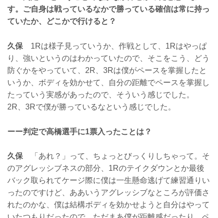
す。ご自身は戦っているなかで勝っている確信は常に持っ
ていたか、どこかで行けると？
久保
1Rは様子見っていうか、作戦として、1Rはやっぱ
り、強いというのはわかっていたので、そこをこう、どう
防ぐかをやっていて、2R、3Rは僕がペースを掌握したと
いうか、ボディを効かせて、自分の距離でペースを掌握し
たっていう実感があったので、そういう感じでした。
2R、3Rで僕が勝っているなという感じでした。
ーー判定で高橋選手に1票入ったことは？
久保
「あれ？」って、ちょっとびっくりしちゃって。そ
のアグレッシブネスの部分、1Rのテイクダウンとか最後
バック取られてケージ際に僕は一生懸命逃げて練習通りい
ったのですけど、ああいうアグレッシブなところが評価さ
れたのかな、僕は結構ボディを効かせようと自分はやって
いたつもりだったので。ただまあ僕が距離感だったり、ペ