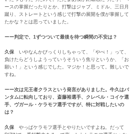
ースの掌握だったりとか、打撃はジャブ、ミドル、三日月
蹴り、ストレートという感じで打撃の展開を僕が掌握して
たかな？とは思っていました。
ーー判定で、1ずつついて最後を待つ瞬間の不安は？
久保
いやなんかびっくりしちゃって、「やべ！」って、
負けたらどうしようっていうそういう焦りというか、「お
願い！」という感じでした。マジか！と思って。難しいで
すね。
ーー次は元王者クラスという発言がありました。牛久はバ
ンタムに転向しており、斎藤裕選手、クレベル・コイケ選
手、ヴガール・ケラモフ選手ですが、特に対戦したいの
は？
久保
やっぱケラモフ選手とやりたいですよね。だって