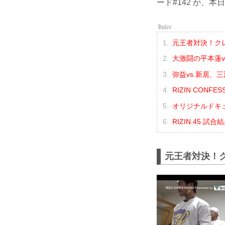
ード#142 が、本
元王者対決！ク
大激闘の平本蓮v
弥益vs.新居、
RIZIN CONF
オリジナルドキュメン
RIZIN.45 試
元王者対決！ク