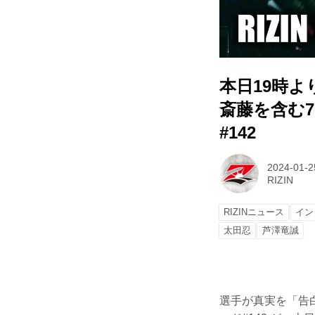
本日19時より
斎藤を含む7
#142
2024-01-2
RIZIN
RIZINニュース
イン
太田忍
芦澤竜誠
選手が真実を「告白