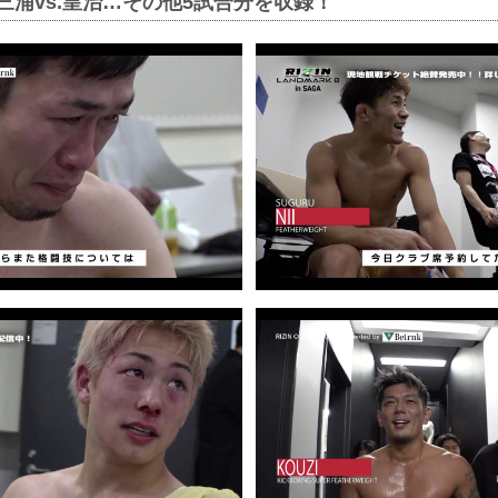
、三浦vs.皇治…その他5試合分を収録！