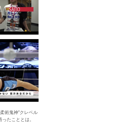
“柔術鬼神”クレベル
語ったこととは。