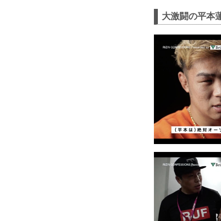
大激闘の平本蓮