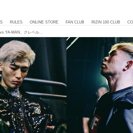
US
RULES
ONLINE STORE
FAN CLUB
RIZIN 100 CLUB
CO
本日19時よりYouTubeにて配信！平本vs.YA-MAN、クレベルvs.斎藤を含む7カードのエピソードを収録！RIZIN CONFESSIONS #142