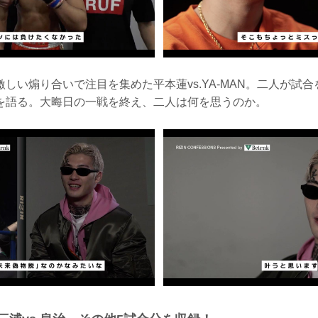
しい煽り合いで注目を集めた平本蓮vs.YA-MAN。二人が試
を語る。大晦日の一戦を終え、二人は何を思うのか。