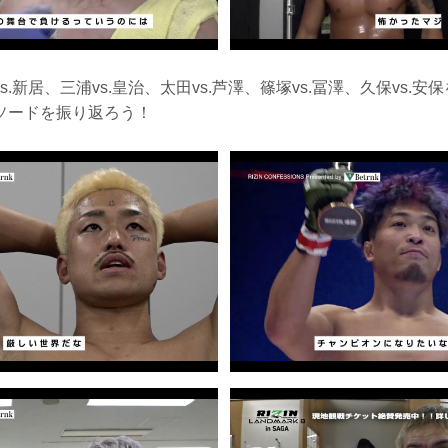
.新居、三浦vs.皇治、太田vs.芦澤、篠塚vs.冨澤、久保vs.
ソードを振り返ろう！