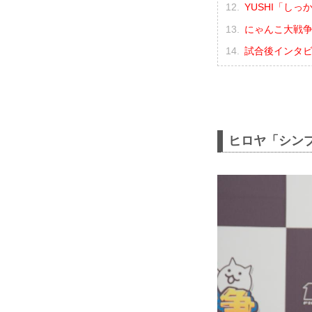
YUSHI「し
にゃんこ大戦争 pr
試合後インタ
ヒロヤ「シン