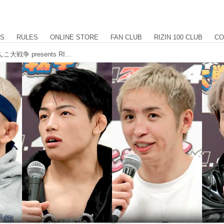
US
RULES
ONLINE STORE
FAN CLUB
RIZIN 100 CLUB
CO
ヒロヤ、新井丈、久保、安保 他 にゃんこ大戦争 presents RIZIN.45 試合後インタビュー まとめ前編