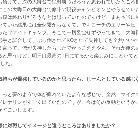
も負けて、次の大舞台で絶対勝つだろうと思われていたところ
にこの大晦日の大舞台で修斗の現役チャンピオンとやらせてい
ら僕は終わりだろうなとは思っていたのですけど、まあ本当に
いていた結果には全然繋がらなくて、でもコーチのエリーやビ
ったファイトキャンプ。そこで一切妥協せずやってきて、大晦
選手と試合して、ぶっ倒されてKOされて失神しても全然いい
う言って。俺が失神したらしたでかっこええやん、それが俺の
ると思うけど、明日は最高の1日にするから楽しみにしといて
ました。
気持ちが爆発しているのかと思ったら、じーんとしている感じ
っと夢のようで体が痺れていたような感じで、全然、マイク
ドレナリンがすごく出ていたのですが、今はその反動というか
がすごいします。
際に対戦してイメージと違うところはありましたか？