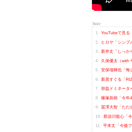
YouTubeで見る
ヒロヤ「シンプ
新井丈「しっか
久保優太（wit
安保瑠輝也「悔
新居すぐる「RI
弥益ドミネータ
篠塚辰樹「今年
冨澤大智「ただ
那須川龍心「今
平本丈「今後フ