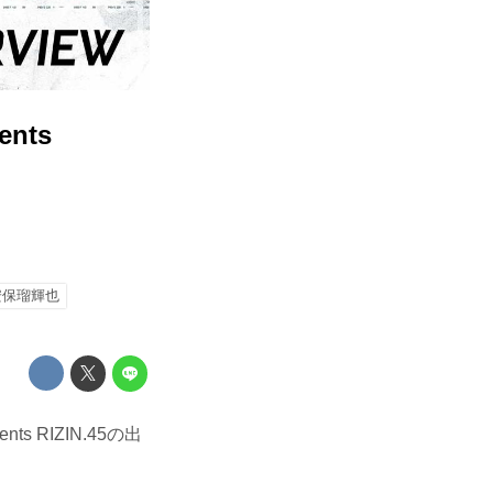
nts
安保瑠輝也
 RIZIN.45の出