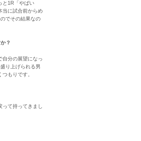
と1R「やばい
本当に試合前からめ
たのでその結果なの
すか？
で自分の展望になっ
に盛り上げられる男
くつもりです。
戻って持ってきまし