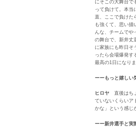
にそこの大舞台で
って負けて。本当
直、ここで負けた
も強くて、思い描
んな、チームでや
の舞台で、新井丈
に家族にも昨日そ
ったら会場爆発す
最高の1日になり
ーーもっと嬉しい
ヒロヤ
直後はちょ
ていないくらいア
かな」という感じ
ーー新井選手と実