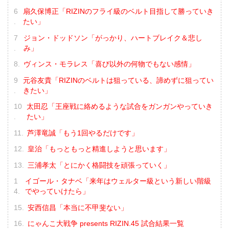
扇久保博正「RIZINのフライ級のベルト目指して勝っていき
たい」
ジョン・ドッドソン「がっかり、ハートブレイク＆悲し
み」
ヴィンス・モラレス「喜び以外の何物でもない感情」
元谷友貴「RIZINのベルトは狙っている、諦めずに狙ってい
きたい」
太田忍「王座戦に絡めるような試合をガンガンやっていき
たい」
芦澤竜誠「もう1回やるだけです」
皇治「もっともっと精進しようと思います」
三浦孝太「とにかく格闘技を頑張っていく」
イゴール・タナベ「来年はウェルター級という新しい階級
でやっていけたら」
安西信昌「本当に不甲斐ない」
にゃんこ大戦争 presents RIZIN.45 試合結果一覧