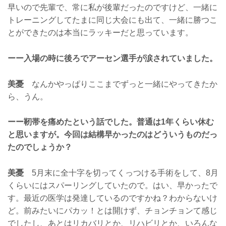
早いので先輩で、常に私が後輩だったのですけど、一緒に
トレーニングしてたまに同じ大会にも出て、一緒に勝つこ
とができたのは本当にラッキーだと思っています。
ーー入場の時に後ろでアーセン選手が涙されていました。
美憂
なんかやっぱりここまでずっと一緒にやってきたか
ら、うん。
ーー靭帯を痛めたという話でした。普通は1年くらい休む
と思いますが。今回は結構早かったのはどういうものだっ
たのでしょうか？
美憂
5月末に全十字を切ってくっつける手術をして、8月
くらいにはスパーリングしていたので。はい、早かったで
す。最近の医学は発達しているのですかね？わからないけ
ど。前みたいにパカッ！とは開けず、チョンチョンて感じ
でしたし、あとはリカバリとか、リハビリとか、いろんな