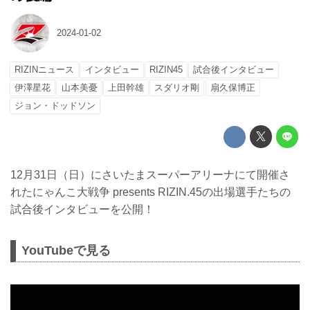
2024-01-02
RIZINニュース
インタビュー
RIZIN45
試合後インタビュー
伊澤星花
山本美憂
上田幹雄
スダリオ剛
扇久保博正
ジョン・ドッドソン
12月31日（日）にさいたまスーパーアリーナにて開催さ
れたにゃんこ大戦争 presents RIZIN.45の出場選手たちの
試合後インタビューを公開！
YouTubeで見る