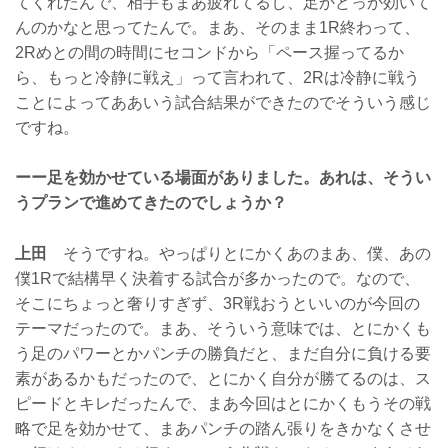
てくれたんで、相手もまあ疲れてるし、足かどっか効いて
んのかなと思ってたんで。まあ、そのまま1R終わって、
2Rめとの間の時間にセコンドから「ペース握ってるか
ら、もっと冷静に戦え」って言われて、2Rは冷静に戦う
ことによってああいう試合結果ができたのでそういう感じ
ですね。
ーー足を効かせている場面がありました。あれは、そうい
うプランで進めてきたのでしょうか？
上田
そうですね。やっぱりとにかくあのまあ、僕、あの
僕1Rで結構早く決着する試合が多かったので。なので、
そこにちょっと奢りすぎず、3R戦おうといいのが今回の
テーマだったので。まあ、そういう意味では、とにかくも
う足のパワーとかパンチの勝負だと、まだ自分に負ける要
素があるかもだったので、とにかく自分が勝てるのは、ス
ピードとキレだったんで、まあ今回はとにかくもうその戦
略で足を効かせて、まあパンチの踏ん張りをきかなくさせ