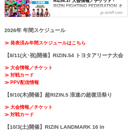
RIZIN.37 大会情報／チケット -
RIZIN FIGHTING FEDERATION オ
フィシャルサイト
jp.rizinff.com
MOVIE
【Trailer】湘南美容クリニック presents
2026年 年間スケジュール
RIZIN.37 in SAITAMA SUPER ARENA
youtu.be
大会概要
≫ 発表済み年間スケジュールはこちら
名称
湘南美容クリニック presents RIZIN.37
【8/11(火･祝)開催】RIZIN.54 トヨタアリーナ大会
日時
2022年7月31日（日）12:30開場 / 14:00開
≫ 大会情報／チケット
始
≫ 対戦カード
終了予定時間
19:00〜20:00頃
≫ PPV配信情報
※試合内容、イベント進行によって終了
予定時間が前後することがありますので
【9/10(木)開催】超RIZIN.5 浪速の超復活祭り
ご了承ください。
会場
≫ 大会情報／チケット
さいたまスーパーアリーナ
JR京浜東北線・JR上野東京ライン（宇
≫ 対戦カード
都...
【10/3(土)開催】RIZIN LANDMARK 16 in