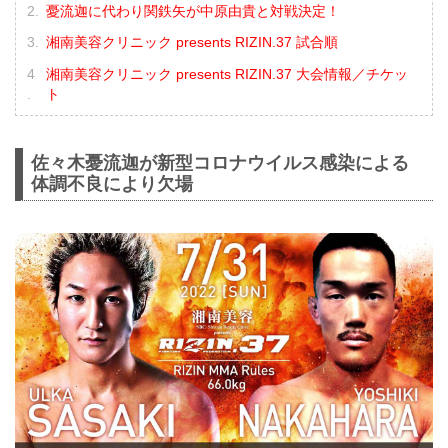
憂流迦に代わり関鉄矢が中原由貴と対戦決定！
湘南美容クリニック presents RIZIN.37 試合順
湘南美容クリニック presents RIZIN.37 大会情報／チケッ
ト
佐々木憂流迦が新型コロナウイルス感染による
体調不良により欠場