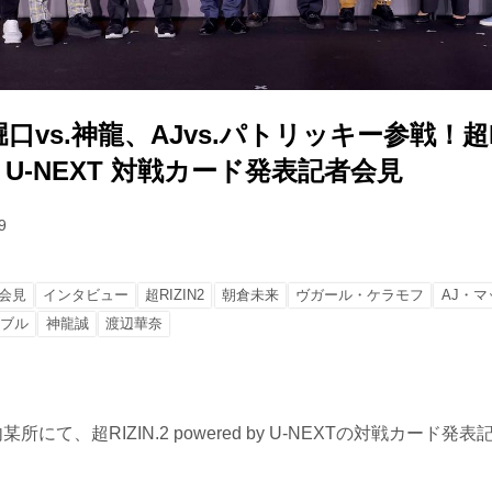
vs.神龍、AJvs.パトリッキー参戦！超RI
 by U-NEXT 対戦カード発表記者会見
9
会見
インタビュー
超RIZIN2
朝倉未来
ヴガール・ケラモフ
AJ・マ
トブル
神龍誠
渡辺華奈
所にて、超RIZIN.2 powered by U-NEXTの対戦カード