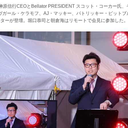
F榊原信行CEOとBellator PRESIDENT スコット・コーカ
ヴガール・ケラモフ、AJ・マッキー、パトリッキー・ピットブ
イターが登壇。堀口恭司と朝倉海はリモートで会見に参加した