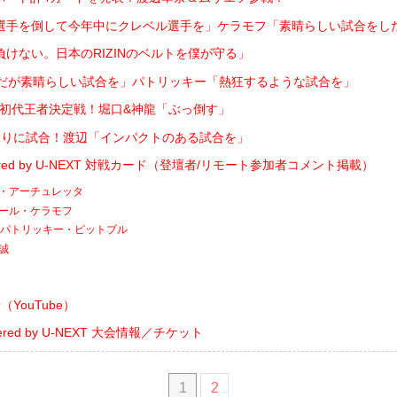
選手を倒して今年中にクレベル選手を」ケラモフ「素晴らしい試合をし
けない。日本のRIZINのベルトを僕が守る」
フだが素晴らしい試合を」パトリッキー「熱狂するような試合を」
フライ級初代王者決定戦！堀口&神龍「ぶっ倒す」
ぶりに試合！渡辺「インパクトのある試合を」
owered by U-NEXT 対戦カード（登壇者/リモート参加者コメント掲載）
アン・アーチュレッタ
ヴガール・ケラモフ
s. パトリッキー・ピットブル
龍誠
YouTube）
owered by U-NEXT 大会情報／チケット
1
2