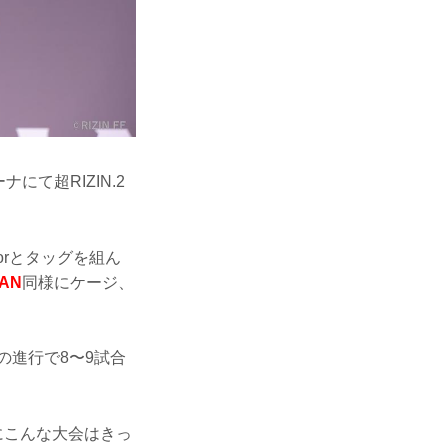
て超RIZIN.2
orとタッグを組ん
PAN
同様にケージ、
の進行で8〜9試合
にこんな大会はきっ