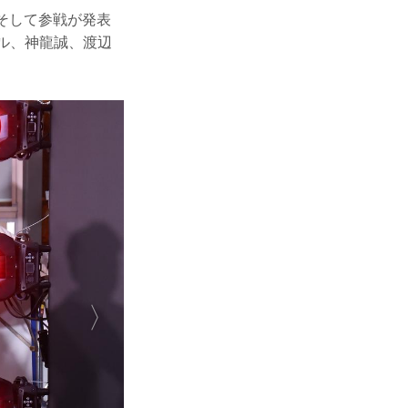
ー氏、そして参戦が発表
ル、神龍誠、渡辺
。