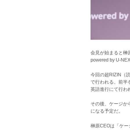
会見が始まると榊原
powered by 
今回の超RIZIN
で行われる。前半をB
英語進行にて行わ
その後、ケージから
になる予定だ。
榊原CEOは「ケ