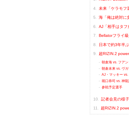
未来「ケラモフ
海「俺は絶対に負
AJ「相手はタ
Bellator
日本で約3年半
超RIZIN.2 p
朝倉海 vs. フ
朝倉未来 vs. 
AJ・マッキー v
堀口恭司 vs. 神
参戦予定選手
記者会見の様子（
超RIZIN.2 p