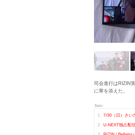
司会進行はRIZI
に華を添えた。
7/30（日）
U-NEXT独占
RIZIN / B