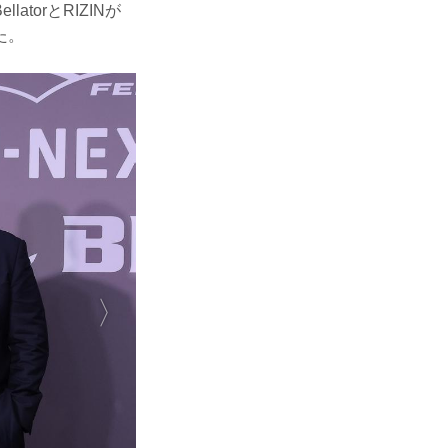
orとRIZINが
た。