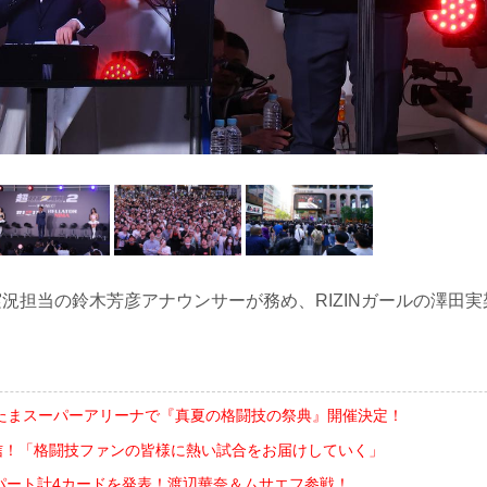
N実況担当の鈴木芳彦アナウンサーが務め、RIZINガールの澤田実
さいたまスーパーアリーナで『真夏の格闘技の祭典』開催決定！
配信！「格闘技ファンの皆様に熱い試合をお届けしていく」
ellatorパート計4カードを発表！渡辺華奈＆ムサエフ参戦！