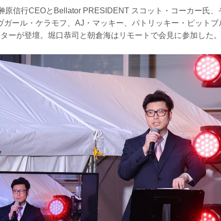
F榊原信行CEOとBellator PRESIDENT スコット・コーカ
ヴガール・ケラモフ、AJ・マッキー、パトリッキー・ピットブ
イターが登壇。堀口恭司と朝倉海はリモートで会見に参加した