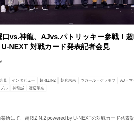
vs.神龍、AJvs.パトリッキー参戦！超RI
 by U-NEXT 対戦カード発表記者会見
9
会見
インタビュー
超RIZIN2
朝倉未来
ヴガール・ケラモフ
AJ・マ
トブル
神龍誠
渡辺華奈
所にて、超RIZIN.2 powered by U-NEXTの対戦カード