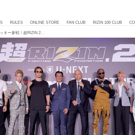
US
RULES
ONLINE STORE
FAN CLUB
RIZIN 100 CLUB
CO
朝倉兄弟、堀口vs.神龍、AJvs.パトリッキー参戦！超RIZIN.2 powered by U-NEXT 対戦カード発表記者会見