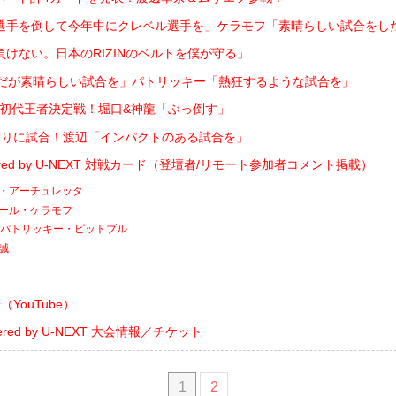
選手を倒して今年中にクレベル選手を」ケラモフ「素晴らしい試合をし
けない。日本のRIZINのベルトを僕が守る」
フだが素晴らしい試合を」パトリッキー「熱狂するような試合を」
フライ級初代王者決定戦！堀口&神龍「ぶっ倒す」
ぶりに試合！渡辺「インパクトのある試合を」
owered by U-NEXT 対戦カード（登壇者/リモート参加者コメント掲載）
アン・アーチュレッタ
ヴガール・ケラモフ
s. パトリッキー・ピットブル
龍誠
YouTube）
owered by U-NEXT 大会情報／チケット
1
2