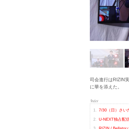
司会進行はRIZI
に華を添えた。
7/30（日）
U-NEXT独占
RIZIN / B