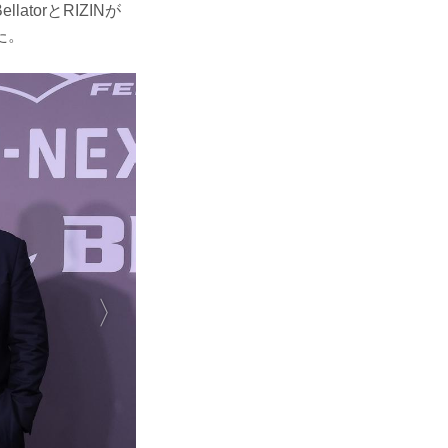
orとRIZINが
た。