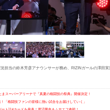
N実況担当の鈴木芳彦アナウンサーが務め、RIZINガールの澤田実
さいたまスーパーアリーナで『真夏の格闘技の祭典』開催決定！
配信！「格闘技ファンの皆様に熱い試合をお届けしていく」
ellatorパート計4カードを発表！渡辺華奈＆ムサエフ参戦！