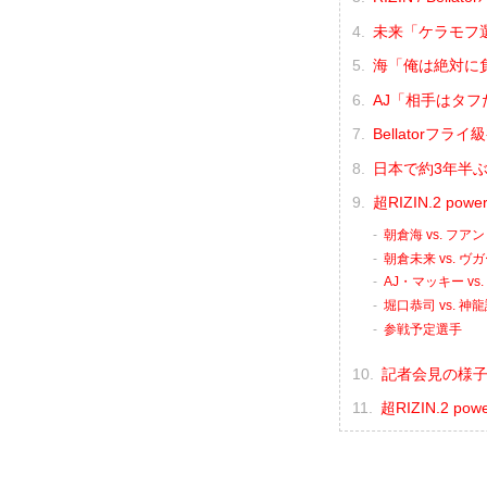
未来「ケラモフ
海「俺は絶対に負
AJ「相手はタ
Bellator
日本で約3年半
超RIZIN.2 p
朝倉海 vs. フ
朝倉未来 vs. 
AJ・マッキー v
堀口恭司 vs. 神
参戦予定選手
記者会見の様子（
超RIZIN.2 p