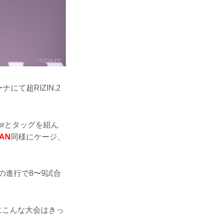
て超RIZIN.2
orとタッグを組ん
PAN
同様にケージ、
の進行で8〜9試合
にこんな大会はきっ