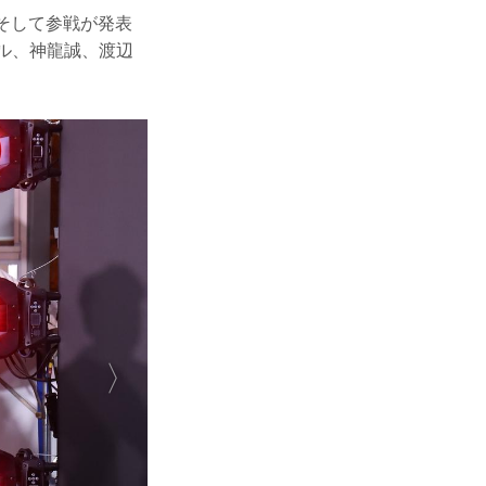
ー氏、そして参戦が発表
ル、神龍誠、渡辺
。