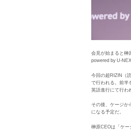
会見が始まると榊原
powered by 
今回の超RIZIN
で行われる。前半をB
英語進行にて行わ
その後、ケージから
になる予定だ。
榊原CEOは「ケ