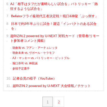
AJ「相手はタフだが素晴らしい試合を」パトリッキー「熱
狂するような試合を」
Bellatorフライ級初代王者決定戦！堀口&神龍「ぶっ倒す」
日本で約3年半ぶりに試合！渡辺「インパクトのある試合
を」
超RIZIN.2 powered by U-NEXT 対戦カード（登壇者/リモー
ト参加者コメント掲載）
朝倉海 vs. フアン・アーチュレッタ
朝倉未来 vs. ヴガール・ケラモフ
AJ・マッキー vs. パトリッキー・ピットブル
堀口恭司 vs. 神龍誠
参戦予定選手
記者会見の様子（YouTube）
超RIZIN.2 powered by U-NEXT 大会情報／チケット
1
2