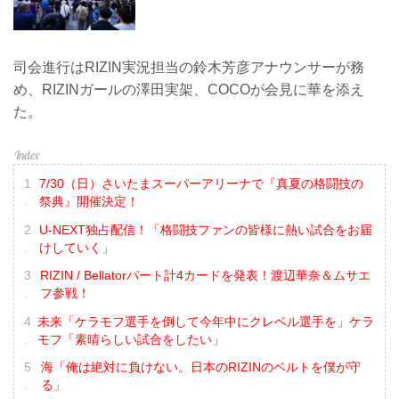
司会進行はRIZIN実況担当の鈴木芳彦アナウンサーが務
め、RIZINガールの澤田実架、COCOが会見に華を添え
た。
7/30（日）さいたまスーパーアリーナで『真夏の格闘技の
祭典』開催決定！
U-NEXT独占配信！「格闘技ファンの皆様に熱い試合をお届
けしていく」
RIZIN / Bellatorパート計4カードを発表！渡辺華奈＆ムサエ
フ参戦！
未来「ケラモフ選手を倒して今年中にクレベル選手を」ケラ
モフ「素晴らしい試合をしたい」
海「俺は絶対に負けない。日本のRIZINのベルトを僕が守
る」