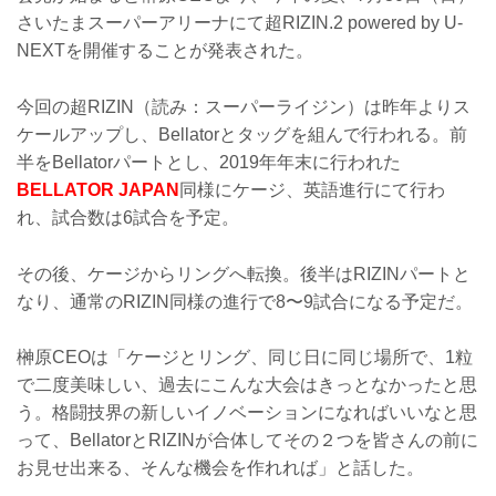
さいたまスーパーアリーナにて超RIZIN.2 powered by U-
NEXTを開催することが発表された。
今回の超RIZIN（読み：スーパーライジン）は昨年よりス
ケールアップし、Bellatorとタッグを組んで行われる。前
半をBellatorパートとし、2019年年末に行われた
BELLATOR JAPAN
同様にケージ、英語進行にて行わ
れ、試合数は6試合を予定。
その後、ケージからリングへ転換。後半はRIZINパートと
なり、通常のRIZIN同様の進行で8〜9試合になる予定だ。
榊原CEOは「ケージとリング、同じ日に同じ場所で、1粒
で二度美味しい、過去にこんな大会はきっとなかったと思
う。格闘技界の新しいイノベーションになればいいなと思
って、BellatorとRIZINが合体してその２つを皆さんの前に
お見せ出来る、そんな機会を作れれば」と話した。