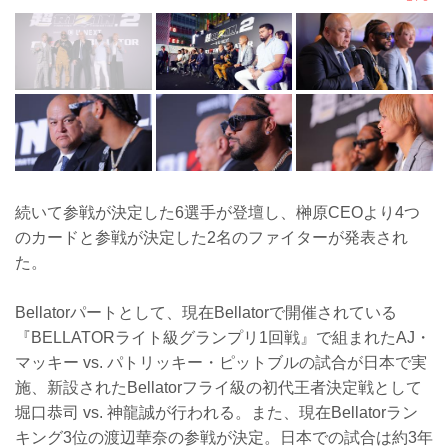
続いて参戦が決定した6選手が登壇し、榊原CEOより4つ
のカードと参戦が決定した2名のファイターが発表され
た。
Bellatorパートとして、現在Bellatorで開催されている
『BELLATORライト級グランプリ1回戦』で組まれたAJ・
マッキー vs. パトリッキー・ピットブルの試合が日本で実
施、新設されたBellatorフライ級の初代王者決定戦として
堀口恭司 vs. 神龍誠が行われる。また、現在Bellatorラン
キング3位の渡辺華奈の参戦が決定。日本での試合は約3年