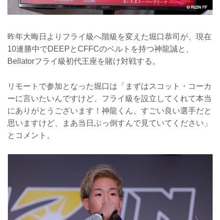
昨年大晦日よりフライ級へ階級を変えた堀口恭司が、現在
10連勝中でDEEPとCFFCのベルトを持つ神龍誠と、
Bellatorフライ級初代王座を賭け対戦する。
リモートで参加となった堀口は「まずはスコット・コーカ
ーに言いたいんですけど、フライ級を設立してくれて本当
にありがとうございます！神龍くん、すごい良い選手だと
思いますけど、まあ当日ぶっ倒すんで見ていてください」
とコメント。