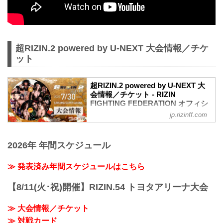
超RIZIN.2 powered by U-NEXT 大会情報／チケ
ット
超RIZIN.2 powered by U-NEXT 大
会情報／チケット - RIZIN
FIGHTING FEDERATION オフィシ
ャルサイト
jp.rizinff.com
MOVIE
【Trailer】超RIZIN.2 powered by U-NEXT
2026年 年間スケジュール
youtu.be
超RIZIN.2 powered by U-NEXT 大会概要
開催日時
≫ 発表済み年間スケジュールはこちら
2023年7月30日（日）12:00開場（予定）/
14:00開始（予定）
【8/11(火･祝)開催】RIZIN.54 トヨタアリーナ大会
※開場・開始時間は予定です。決定次第
RIZIN FFオフィシャルサイトにてご案内
≫ 大会情報／チケット
します。
≫ 対戦カード
終了予定時間