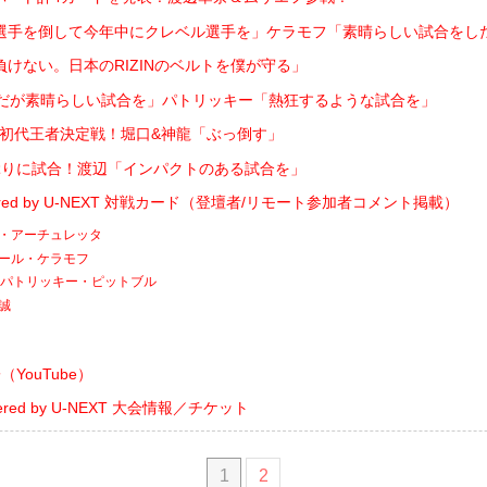
選手を倒して今年中にクレベル選手を」ケラモフ「素晴らしい試合をし
けない。日本のRIZINのベルトを僕が守る」
フだが素晴らしい試合を」パトリッキー「熱狂するような試合を」
フライ級初代王者決定戦！堀口&神龍「ぶっ倒す」
ぶりに試合！渡辺「インパクトのある試合を」
owered by U-NEXT 対戦カード（登壇者/リモート参加者コメント掲載）
アン・アーチュレッタ
ヴガール・ケラモフ
s. パトリッキー・ピットブル
龍誠
YouTube）
owered by U-NEXT 大会情報／チケット
1
2