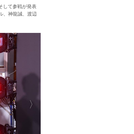
ー氏、そして参戦が発表
ル、神龍誠、渡辺
。