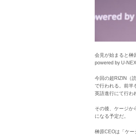
会見が始まると榊原
powered by 
今回の超RIZIN
で行われる。前半をB
英語進行にて行わ
その後、ケージから
になる予定だ。
榊原CEOは「ケ