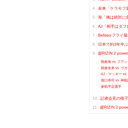
未来「ケラモフ
海「俺は絶対に負
AJ「相手はタ
Bellator
日本で約3年半
超RIZIN.2 p
朝倉海 vs. フ
朝倉未来 vs. 
AJ・マッキー v
堀口恭司 vs. 神
参戦予定選手
記者会見の様子（
超RIZIN.2 p