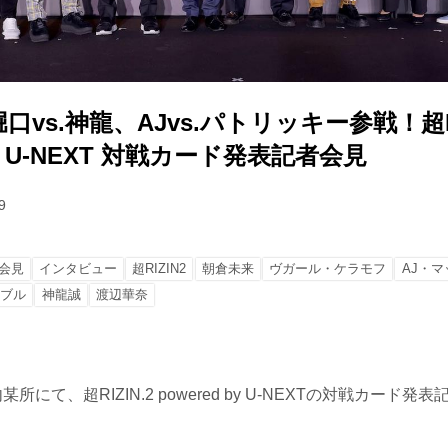
vs.神龍、AJvs.パトリッキー参戦！超RI
 by U-NEXT 対戦カード発表記者会見
9
会見
インタビュー
超RIZIN2
朝倉未来
ヴガール・ケラモフ
AJ・マ
トブル
神龍誠
渡辺華奈
所にて、超RIZIN.2 powered by U-NEXTの対戦カード