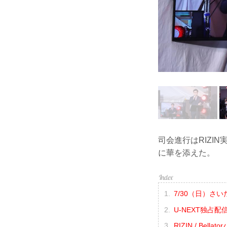
司会進行はRIZI
に華を添えた。
7/30（日）
U-NEXT独占
RIZIN / B