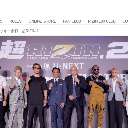
US
RULES
ONLINE STORE
FAN CLUB
RIZIN 100 CLUB
CO
朝倉兄弟、堀口vs.神龍、AJvs.パトリッキー参戦！超RIZIN.2 powered by U-NEXT 対戦カード発表記者会見