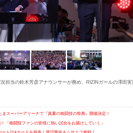
N実況担当の鈴木芳彦アナウンサーが務め、RIZINガールの澤田実
さいたまスーパーアリーナで『真夏の格闘技の祭典』開催決定！
配信！「格闘技ファンの皆様に熱い試合をお届けしていく」
ellatorパート計4カードを発表！渡辺華奈＆ムサエフ参戦！