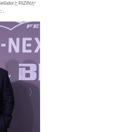
orとRIZINが
た。