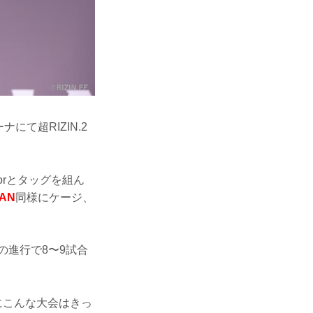
て超RIZIN.2
orとタッグを組ん
PAN
同様にケージ、
の進行で8〜9試合
にこんな大会はきっ