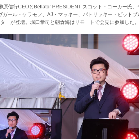
F榊原信行CEOとBellator PRESIDENT スコット・コーカ
ヴガール・ケラモフ、AJ・マッキー、パトリッキー・ピットブ
イターが登壇。堀口恭司と朝倉海はリモートで会見に参加した