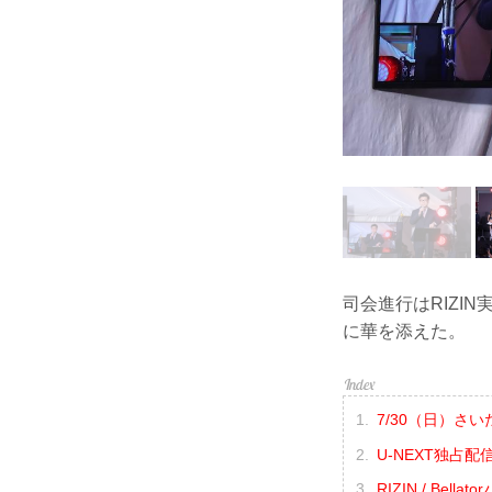
司会進行はRIZI
に華を添えた。
7/30（日）
U-NEXT独占
RIZIN / B