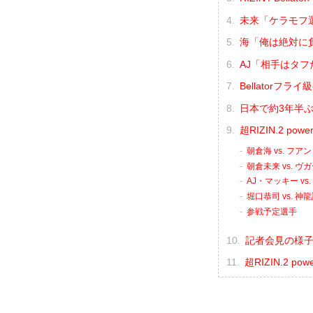
未来「ケラモフ
海「俺は絶対に負
AJ「相手はタ
Bellator
日本で約3年半
超RIZIN.2 p
朝倉海 vs. フ
朝倉未来 vs. 
AJ・マッキー v
堀口恭司 vs. 神
参戦予定選手
記者会見の様子（
超RIZIN.2 p