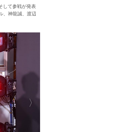
ー氏、そして参戦が発表
ル、神龍誠、渡辺
。