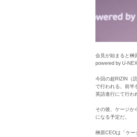
会見が始まると榊原
powered by 
今回の超RIZIN
で行われる。前半をB
英語進行にて行わ
その後、ケージから
になる予定だ。
榊原CEOは「ケ