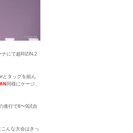
て超RIZIN.2
orとタッグを組ん
PAN
同様にケージ、
の進行で8〜9試合
にこんな大会はきっ