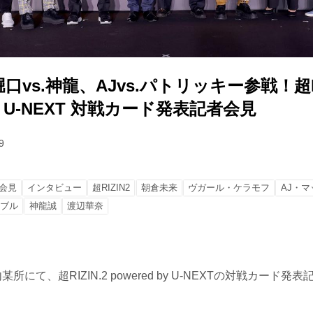
vs.神龍、AJvs.パトリッキー参戦！超RI
 by U-NEXT 対戦カード発表記者会見
9
会見
インタビュー
超RIZIN2
朝倉未来
ヴガール・ケラモフ
AJ・マ
トブル
神龍誠
渡辺華奈
所にて、超RIZIN.2 powered by U-NEXTの対戦カード