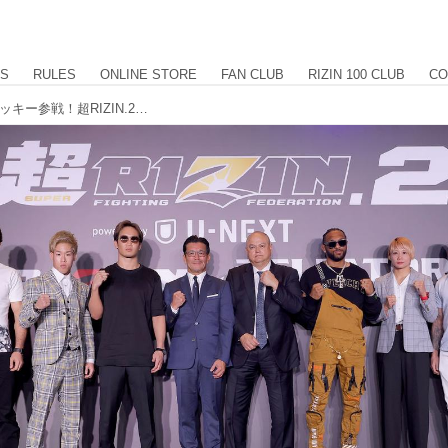
US
RULES
ONLINE STORE
FAN CLUB
RIZIN 100 CLUB
CO
朝倉兄弟、堀口vs.神龍、AJvs.パトリッキー参戦！超RIZIN.2 powered by U-NEXT 対戦カード発表記者会見