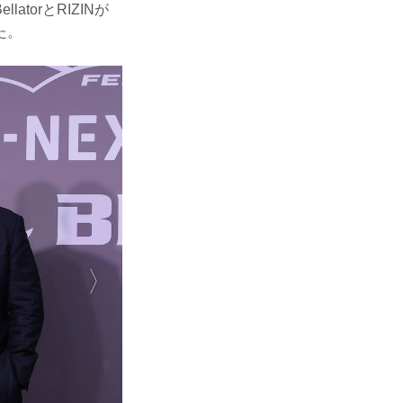
orとRIZINが
た。