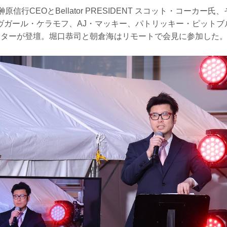
F榊原信行CEOとBellator PRESIDENT スコット・コーカ
ヴガール・ケラモフ、AJ・マッキー、パトリッキー・ピットブ
イターが登壇。堀口恭司と朝倉海はリモートで会見に参加した