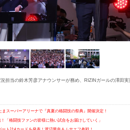
N実況担当の鈴木芳彦アナウンサーが務め、RIZINガールの澤田実
さいたまスーパーアリーナで『真夏の格闘技の祭典』開催決定！
配信！「格闘技ファンの皆様に熱い試合をお届けしていく」
ellatorパート計4カードを発表！渡辺華奈＆ムサエフ参戦！