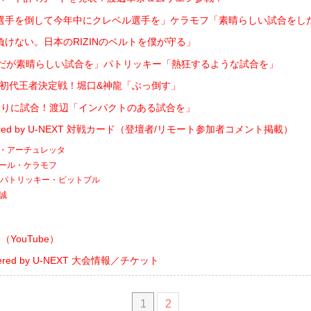
選手を倒して今年中にクレベル選手を」ケラモフ「素晴らしい試合をし
けない。日本のRIZINのベルトを僕が守る」
フだが素晴らしい試合を」パトリッキー「熱狂するような試合を」
フライ級初代王者決定戦！堀口&神龍「ぶっ倒す」
ぶりに試合！渡辺「インパクトのある試合を」
owered by U-NEXT 対戦カード（登壇者/リモート参加者コメント掲載）
アン・アーチュレッタ
ヴガール・ケラモフ
s. パトリッキー・ピットブル
龍誠
YouTube）
owered by U-NEXT 大会情報／チケット
1
2