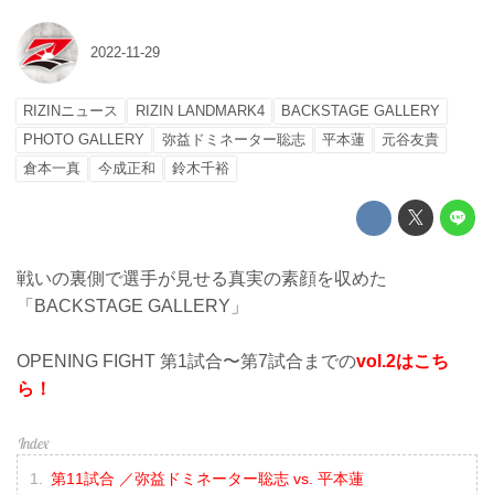
2022-11-29
RIZINニュース
RIZIN LANDMARK4
BACKSTAGE GALLERY
PHOTO GALLERY
弥益ドミネーター聡志
平本蓮
元谷友貴
倉本一真
今成正和
鈴木千裕
戦いの裏側で選手が見せる真実の素顔を収めた
「BACKSTAGE GALLERY」
OPENING FIGHT 第1試合〜第7試合までの
vol.2はこち
ら！
第11試合 ／弥益ドミネーター聡志 vs. 平本蓮