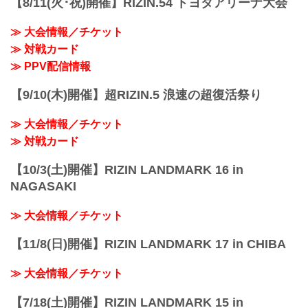
【8/11(火･祝)開催】RIZIN.54 トヨタアリーナ大会
ミノワマンZ5
第10試合 ／今成正和 vs. 鈴木千裕
関連記事
RIZIN MMAルール：5分 3R（66.0kg）
≫ 大会情報／チケット
BACKSTAGE G...
（LOSE）今成正和 vs. 鈴木千裕（WIN）
≫ 対戦カード
3R 判定 （0-3）
≫ 試合結果詳細
≫ PPV配信情報
第9試合 ／元谷友貴 vs. 倉本一真
RIZIN MMAルール：5分 3R（61.0kg）
【9/10(木)開催】超RIZIN.5 浪速の超復活祭り
（W...
≫ 大会情報／チケット
≫ 対戦カード
【10/3(土)開催】RIZIN LANDMARK 16 in
NAGASAKI
≫ 大会情報／チケット
【11/8(日)開催】RIZIN LANDMARK 17 in CHIBA
≫ 大会情報／チケット
【7/18(土)開催】RIZIN LANDMARK 15 in