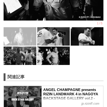
関連記事
ANGEL CHAMPAGNE presents
RIZIN LANDMARK 4 in NAGOYA
BACKSTAGE GALLERY vol.2 -
RIZIN FIGHTING FEDERATION オ
jp.rizinff.com
フィシャルサイト