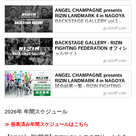
戦いの裏側で選手が見せる真実の素顔を
ANGEL CHAMPAGNE presents
収めた「BACKSTAGE GALLERY」
RIZIN LANDMARK 4 in NAGOYA
第8試合〜第11試合までのvol.1はこち
BACKSTAGE GALLERY vol.1 -
ら！
RIZIN FIGHTING FEDERATION オ
jp.rizinff.com
第7試合 ／カルリ・ギブレイン vs. 貴賢
フィシャルサイト
神
戦いの裏側で選手が見せる真実の素顔を
カルリ・ギブレイン5
BACKSTAGE GALLERY - RIZIN
収めた「BACKSTAGE GALLERY」
貴賢神4
FIGHTING FEDERATION オフィシ
OPENING FIGHT 第1試合〜第7試合まで
ャルサイト
第6試合 ／SARAMI vs. ラーラ・フォン
のvol.2はこちら！
トーラ
jp.rizinff.com
BACKSTAGE GALLERY の記事一覧 - 格
第11試合 ／弥益ドミネーター聡志 vs. 平
SARAMI4
闘技イベント「RIZIN」（ライジン）と
本蓮
ラーラ・フォントーラ3
「RIZIN FIGHTING FEDERATION」（ラ
平本蓮7
ANGEL CHAMPAGNE presents
第5試合 ／中村優作 vs. 征矢貴
イジン ファイティング フェデレーショ
弥益ドミネーター聡志8
RIZIN LANDMARK 4 in NAGOYA
中村優作5
ン）の情報・加盟団体について発信して
試合結果一覧 - RIZIN FIGHTING
第10試合 ／今成正和 vs. 鈴木千裕
征矢貴4
いきます。
FEDERATION オフィシャルサイト
鈴木千裕4
jp.rizinff.com
第4試合 ／青井人 vs. 鈴木博昭
今成正和4
第11試合 ／弥益ドミネーター聡志 vs. 平
青井人3
第9試合 ／元谷友貴 vs. 倉本一真
本蓮
鈴木博昭3
元谷友貴5
2026年 年間スケジュール
RIZIN MMAルール：5分 3R（70.0kg）
第3試合 ／アラン“ヒロ”ヤマニハ vs. 河村
倉本一真3
（LOSE）弥益ドミネーター聡志 vs. 平本
泰博
第8試合 ／ミノワマンZ vs. 侍マーク・ハ
蓮（WIN）
アラン“ヒロ”...
≫ 発表済み年間スケジュールはこちら
ント
3R 判定 （0-3）
侍マーク・ハント3
≫ 試合結果詳細