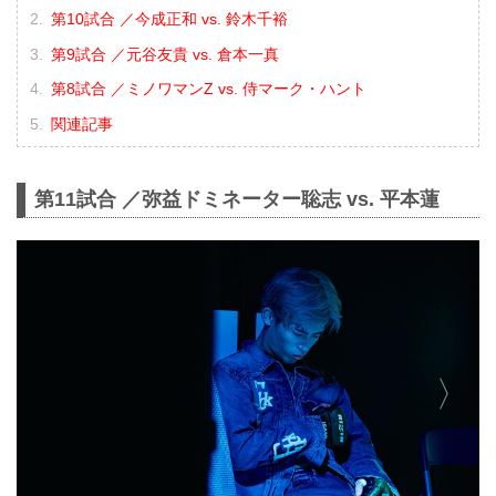
第10試合 ／今成正和 vs. 鈴木千裕
第9試合 ／元谷友貴 vs. 倉本一真
第8試合 ／ミノワマンZ vs. 侍マーク・ハント
関連記事
第11試合 ／弥益ドミネーター聡志 vs. 平本蓮