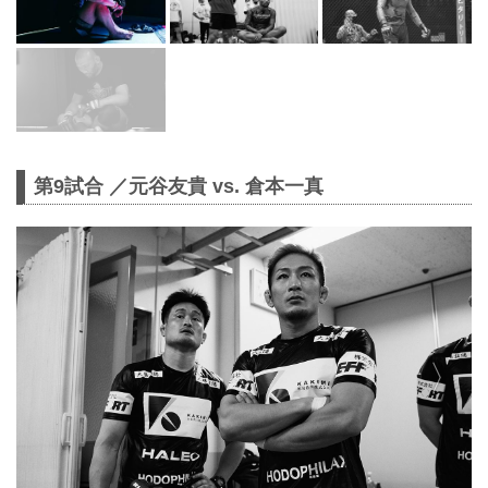
第9試合 ／元谷友貴 vs. 倉本一真