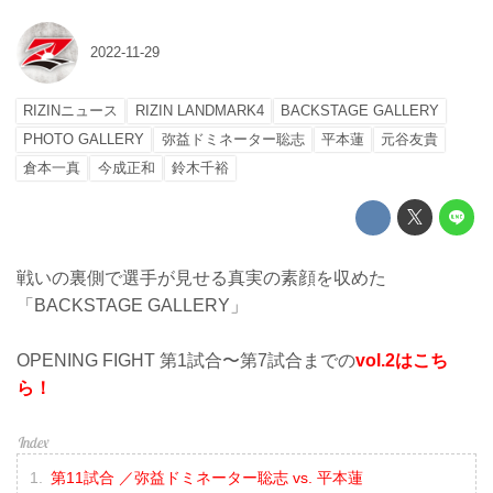
2022-11-29
RIZINニュース
RIZIN LANDMARK4
BACKSTAGE GALLERY
PHOTO GALLERY
弥益ドミネーター聡志
平本蓮
元谷友貴
倉本一真
今成正和
鈴木千裕
戦いの裏側で選手が見せる真実の素顔を収めた
「BACKSTAGE GALLERY」
OPENING FIGHT 第1試合〜第7試合までの
vol.2はこち
ら！
第11試合 ／弥益ドミネーター聡志 vs. 平本蓮