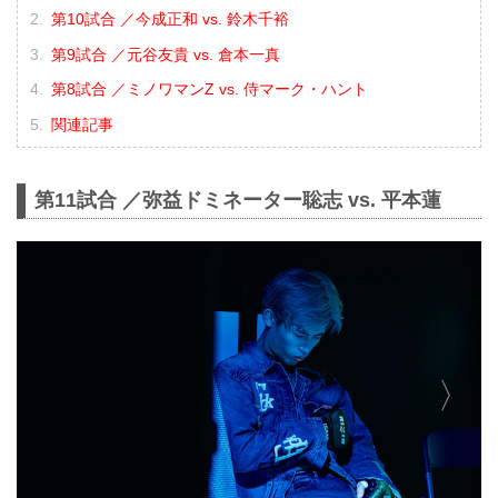
第10試合 ／今成正和 vs. 鈴木千裕
第9試合 ／元谷友貴 vs. 倉本一真
第8試合 ／ミノワマンZ vs. 侍マーク・ハント
関連記事
第11試合 ／弥益ドミネーター聡志 vs. 平本蓮