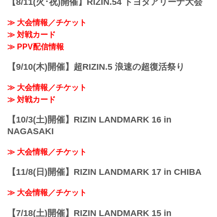
【8/11(火･祝)開催】RIZIN.54 トヨタアリーナ大会
ミノワマンZ5
第10試合 ／今成正和 vs. 鈴木千裕
関連記事
RIZIN MMAルール：5分 3R（66.0kg）
≫ 大会情報／チケット
BACKSTAGE G...
（LOSE）今成正和 vs. 鈴木千裕（WIN）
≫ 対戦カード
3R 判定 （0-3）
≫ 試合結果詳細
≫ PPV配信情報
第9試合 ／元谷友貴 vs. 倉本一真
RIZIN MMAルール：5分 3R（61.0kg）
【9/10(木)開催】超RIZIN.5 浪速の超復活祭り
（W...
≫ 大会情報／チケット
≫ 対戦カード
【10/3(土)開催】RIZIN LANDMARK 16 in
NAGASAKI
≫ 大会情報／チケット
【11/8(日)開催】RIZIN LANDMARK 17 in CHIBA
≫ 大会情報／チケット
【7/18(土)開催】RIZIN LANDMARK 15 in