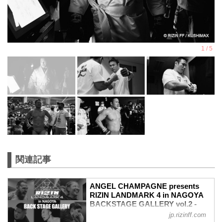
関連記事
ANGEL CHAMPAGNE presents
RIZIN LANDMARK 4 in NAGOYA
BACKSTAGE GALLERY vol.2 -
RIZIN FIGHTING FEDERATION オ
jp.rizinff.com
フィシャルサイト