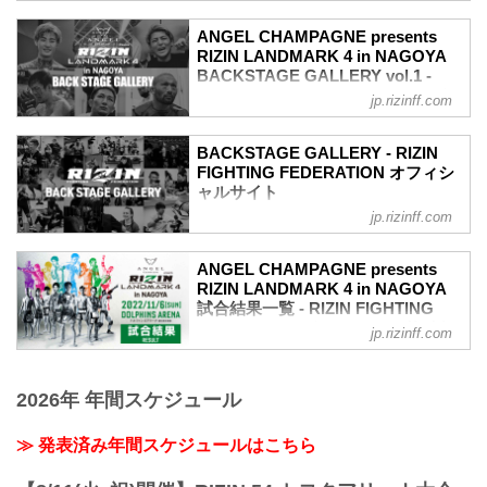
戦いの裏側で選手が見せる真実の素顔を
ANGEL CHAMPAGNE presents
収めた「BACKSTAGE GALLERY」
RIZIN LANDMARK 4 in NAGOYA
第8試合〜第11試合までのvol.1はこち
BACKSTAGE GALLERY vol.1 -
ら！
RIZIN FIGHTING FEDERATION オ
jp.rizinff.com
第7試合 ／カルリ・ギブレイン vs. 貴賢
フィシャルサイト
神
戦いの裏側で選手が見せる真実の素顔を
カルリ・ギブレイン5
BACKSTAGE GALLERY - RIZIN
収めた「BACKSTAGE GALLERY」
貴賢神4
FIGHTING FEDERATION オフィシ
OPENING FIGHT 第1試合〜第7試合まで
ャルサイト
第6試合 ／SARAMI vs. ラーラ・フォン
のvol.2はこちら！
トーラ
jp.rizinff.com
BACKSTAGE GALLERY の記事一覧 - 格
第11試合 ／弥益ドミネーター聡志 vs. 平
SARAMI4
闘技イベント「RIZIN」（ライジン）と
本蓮
ラーラ・フォントーラ3
「RIZIN FIGHTING FEDERATION」（ラ
平本蓮7
ANGEL CHAMPAGNE presents
第5試合 ／中村優作 vs. 征矢貴
イジン ファイティング フェデレーショ
弥益ドミネーター聡志8
RIZIN LANDMARK 4 in NAGOYA
中村優作5
ン）の情報・加盟団体について発信して
試合結果一覧 - RIZIN FIGHTING
第10試合 ／今成正和 vs. 鈴木千裕
征矢貴4
いきます。
FEDERATION オフィシャルサイト
鈴木千裕4
jp.rizinff.com
第4試合 ／青井人 vs. 鈴木博昭
今成正和4
第11試合 ／弥益ドミネーター聡志 vs. 平
青井人3
第9試合 ／元谷友貴 vs. 倉本一真
本蓮
鈴木博昭3
元谷友貴5
2026年 年間スケジュール
RIZIN MMAルール：5分 3R（70.0kg）
第3試合 ／アラン“ヒロ”ヤマニハ vs. 河村
倉本一真3
（LOSE）弥益ドミネーター聡志 vs. 平本
泰博
第8試合 ／ミノワマンZ vs. 侍マーク・ハ
蓮（WIN）
アラン“ヒロ”...
≫ 発表済み年間スケジュールはこちら
ント
3R 判定 （0-3）
侍マーク・ハント3
≫ 試合結果詳細