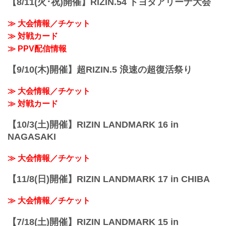
【8/11(火･祝)開催】RIZIN.54 トヨタアリーナ大会
ミノワマンZ5
第10試合 ／今成正和 vs. 鈴木千裕
関連記事
RIZIN MMAルール：5分 3R（66.0kg）
≫ 大会情報／チケット
BACKSTAGE G...
（LOSE）今成正和 vs. 鈴木千裕（WIN）
≫ 対戦カード
3R 判定 （0-3）
≫ 試合結果詳細
≫ PPV配信情報
第9試合 ／元谷友貴 vs. 倉本一真
RIZIN MMAルール：5分 3R（61.0kg）
【9/10(木)開催】超RIZIN.5 浪速の超復活祭り
（W...
≫ 大会情報／チケット
≫ 対戦カード
【10/3(土)開催】RIZIN LANDMARK 16 in
NAGASAKI
≫ 大会情報／チケット
【11/8(日)開催】RIZIN LANDMARK 17 in CHIBA
≫ 大会情報／チケット
【7/18(土)開催】RIZIN LANDMARK 15 in