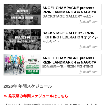
戦いの裏側で選手が見せる真実の素顔を
ANGEL CHAMPAGNE presents
収めた「BACKSTAGE GALLERY」
RIZIN LANDMARK 4 in NAGOYA
第8試合〜第11試合までのvol.1はこち
BACKSTAGE GALLERY vol.1 -
ら！
RIZIN FIGHTING FEDERATION オ
jp.rizinff.com
第7試合 ／カルリ・ギブレイン vs. 貴賢
フィシャルサイト
神
戦いの裏側で選手が見せる真実の素顔を
カルリ・ギブレイン5
BACKSTAGE GALLERY - RIZIN
収めた「BACKSTAGE GALLERY」
貴賢神4
FIGHTING FEDERATION オフィシ
OPENING FIGHT 第1試合〜第7試合まで
ャルサイト
第6試合 ／SARAMI vs. ラーラ・フォン
のvol.2はこちら！
トーラ
jp.rizinff.com
BACKSTAGE GALLERY の記事一覧 - 格
第11試合 ／弥益ドミネーター聡志 vs. 平
SARAMI4
闘技イベント「RIZIN」（ライジン）と
本蓮
ラーラ・フォントーラ3
「RIZIN FIGHTING FEDERATION」（ラ
平本蓮7
ANGEL CHAMPAGNE presents
第5試合 ／中村優作 vs. 征矢貴
イジン ファイティング フェデレーショ
弥益ドミネーター聡志8
RIZIN LANDMARK 4 in NAGOYA
中村優作5
ン）の情報・加盟団体について発信して
試合結果一覧 - RIZIN FIGHTING
第10試合 ／今成正和 vs. 鈴木千裕
征矢貴4
いきます。
FEDERATION オフィシャルサイト
鈴木千裕4
jp.rizinff.com
第4試合 ／青井人 vs. 鈴木博昭
今成正和4
第11試合 ／弥益ドミネーター聡志 vs. 平
青井人3
第9試合 ／元谷友貴 vs. 倉本一真
本蓮
鈴木博昭3
元谷友貴5
2026年 年間スケジュール
RIZIN MMAルール：5分 3R（70.0kg）
第3試合 ／アラン“ヒロ”ヤマニハ vs. 河村
倉本一真3
（LOSE）弥益ドミネーター聡志 vs. 平本
泰博
第8試合 ／ミノワマンZ vs. 侍マーク・ハ
蓮（WIN）
アラン“ヒロ”...
≫ 発表済み年間スケジュールはこちら
ント
3R 判定 （0-3）
侍マーク・ハント3
≫ 試合結果詳細