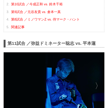
第10試合 ／今成正和 vs. 鈴木千裕
第9試合 ／元谷友貴 vs. 倉本一真
第8試合 ／ミノワマンZ vs. 侍マーク・ハント
関連記事
第11試合 ／弥益ドミネーター聡志 vs. 平本蓮