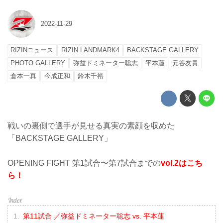
2022-11-29
RIZINニュース
RIZIN LANDMARK4
BACKSTAGE GALLERY
PHOTO GALLERY
弥益ドミネーター聡志
平本蓮
元谷友貴
倉本一真
今成正和
鈴木千裕
戦いの裏側で選手が見せる真実の素顔を収めた
「BACKSTAGE GALLERY」
OPENING FIGHT 第1試合〜第7試合までの
vol.2はこち
ら！
第11試合 ／弥益ドミネーター聡志 vs. 平本蓮