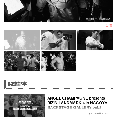
関連記事
ANGEL CHAMPAGNE presents
RIZIN LANDMARK 4 in NAGOYA
BACKSTAGE GALLERY vol.2 -
RIZIN FIGHTING FEDERATION オ
jp.rizinff.com
フィシャルサイト