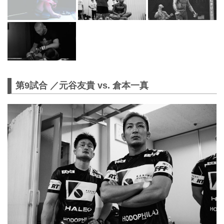
第9試合 ／元谷友貴 vs. 倉本一真