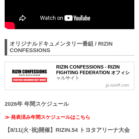
オリジナルドキュメンタリー番組 / RIZIN
CONFESSIONS
RIZIN CONFESSIONS - RIZIN
FIGHTING FEDERATION オフィシ
ャルサイト
jp.rizinff.com
RIZIN CONFESSIONS の記事一覧 - 格闘
技イベント「RIZIN」（ライジン）と
「RIZIN FIGHTING FEDERATION」（ラ
2026年 年間スケジュール
イジン ファイティング フェデレーショ
ン）の情報・加盟団体について発信して
いきます。
≫ 発表済み年間スケジュールはこちら
【8/11(火･祝)開催】RIZIN.54 トヨタアリーナ大会