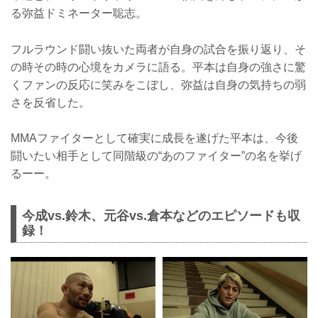
る弥益ドミネーター聡志。
フルラウンド闘い抜いた両者が自身の試合を振り返り、そ
の時その時の心境をカメラに語る。平本は自身の強さに驚
くファンの反応に笑みをこぼし、弥益は自身の気持ちの弱
さを反省した。
MMAファイターとして確実に成長を遂げた平本は、今後
闘いたい相手として同階級の“あのファイター”の名を挙げ
るーー。
今成vs.鈴木、元谷vs.倉本などのエピソードも収
録！