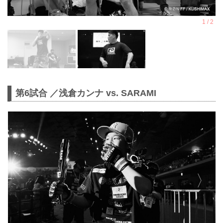
第6試合 ／浅倉カンナ vs. SARAMI