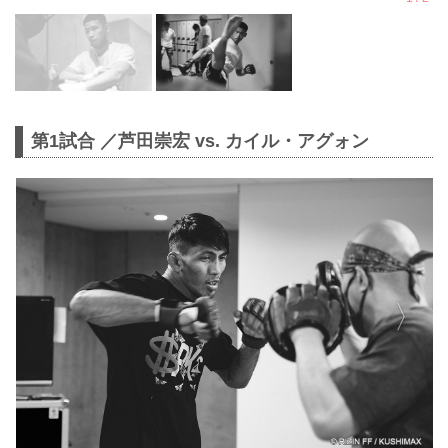
第1試合 ／芦田崇宏 vs. カイル・アグォン