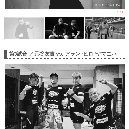
第3試合 ／元谷友貴 vs. アラン“ヒロ”ヤマニハ