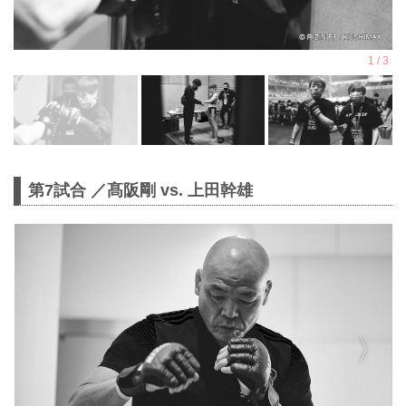
第7試合 ／髙阪剛 vs. 上田幹雄