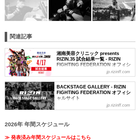
関連記事
湘南美容クリニック presents
RIZIN.35 試合結果一覧 - RIZIN
FIGHTING FEDERATION オフィシ
ャルサイト
jp.rizinff.com
第10試合 ライト級タイトルマッチ／ホベ
ルト・サトシ・ソウザ vs. ジョニー・ケ
BACKSTAGE GALLERY - RIZIN
ース
FIGHTING FEDERATION オフィシ
RIZIN MMAルール：5分 3R（71.0kg）
ャルサイト
（WIN）ホベルト・サトシ・ソウザ vs.
jp.rizinff.com
BACKSTAGE GALLERY の記事一覧 - 格
ジョニー・ケース（LOSE）
闘技イベント「RIZIN」（ライジン）と
1R 3分32秒 SUB（タップアウト：アーム
「RIZIN FIGHTING FEDERATION」（ラ
バー）
2026年 年間スケジュール
イジン ファイティング フェデレーショ
≫ 試合結果詳細
ン）の情報・加盟団体について発信して
第9試合 フェザー級タイトルマッチ／牛
いきます。
≫ 発表済み年間スケジュールはこちら
久絢太郎 vs. 斎藤裕