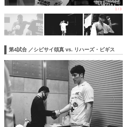
第4試合 ／シビサイ頌真 vs. リハーズ・ビギス