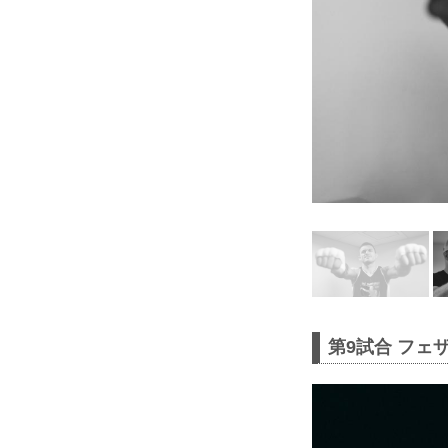
第9試合 フェ