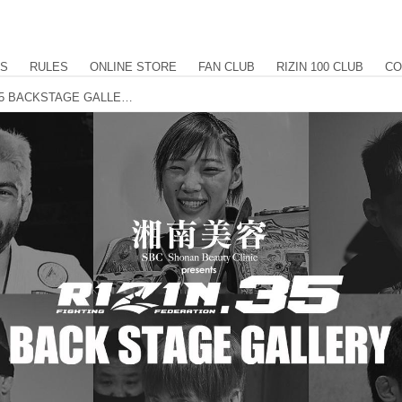
US
RULES
ONLINE STORE
FAN CLUB
RIZIN 100 CLUB
CO
湘南美容クリニック presents RIZIN.35 BACKSTAGE GALLERY