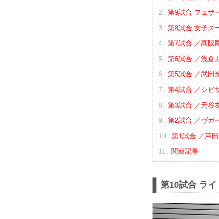
第9試合 フェザ
第8試合 女子ス
第7試合 ／髙阪剛
第6試合 ／浅倉カン
第5試合 ／武田光
第4試合 ／シビサ
第3試合 ／元谷友
第2試合 ／ヴガー
第1試合 ／芦田
関連記事
第10試合 ラ