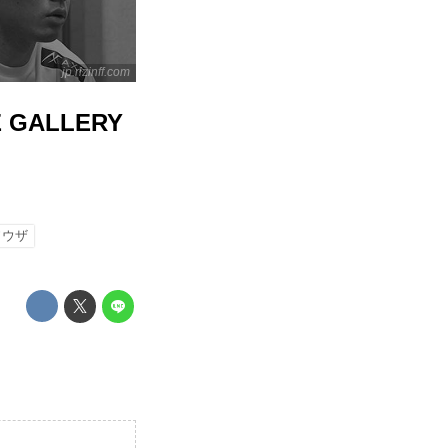
jp.rizinff.com
 GALLERY
ソウザ