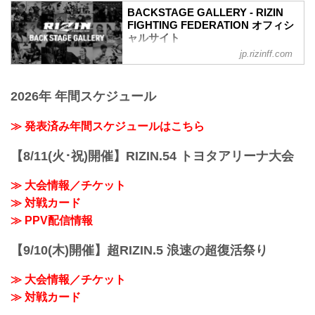
ルト・サトシ・ソウザ vs. ジョニー・ケ
BACKSTAGE GALLERY - RIZIN
ース
FIGHTING FEDERATION オフィシ
RIZIN MMAルール：5分 3R（71.0kg）
ャルサイト
（WIN）ホベルト・サトシ・ソウザ vs.
jp.rizinff.com
BACKSTAGE GALLERY の記事一覧 - 格
ジョニー・ケース（LOSE）
闘技イベント「RIZIN」（ライジン）と
1R 3分32秒 SUB（タップアウト：アーム
「RIZIN FIGHTING FEDERATION」（ラ
バー）
2026年 年間スケジュール
イジン ファイティング フェデレーショ
≫ 試合結果詳細
ン）の情報・加盟団体について発信して
第9試合 フェザー級タイトルマッチ／牛
いきます。
≫ 発表済み年間スケジュールはこちら
久絢太郎 vs. 斎藤裕
RIZIN MMAルール：5分 3R（66.0kg）
（WIN）牛久絢太郎 vs. 斎藤裕（LOSE）
【8/11(火･祝)開催】RIZIN.54 トヨタアリーナ大会
3R 判定 （3-0）
≫ 試合結果詳...
≫ 大会情報／チケット
≫ 対戦カード
≫ PPV配信情報
【9/10(木)開催】超RIZIN.5 浪速の超復活祭り
≫ 大会情報／チケット
≫ 対戦カード