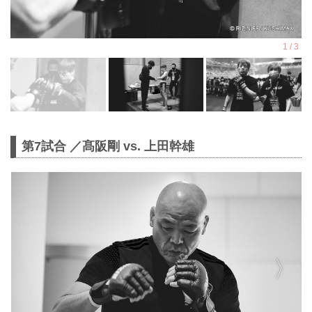
第7試合 ／髙阪剛 vs. 上田幹雄