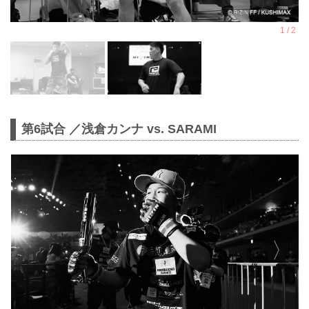
第6試合 ／浅倉カンナ vs. SARAMI