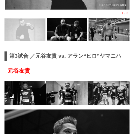
第3試合 ／元谷友貴 vs. アラン“ヒロ”ヤマニハ
元谷友貴