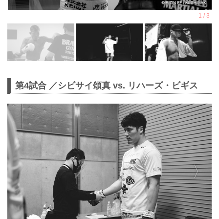
第4試合 ／シビサイ頌真 vs. リハーズ・ビギス