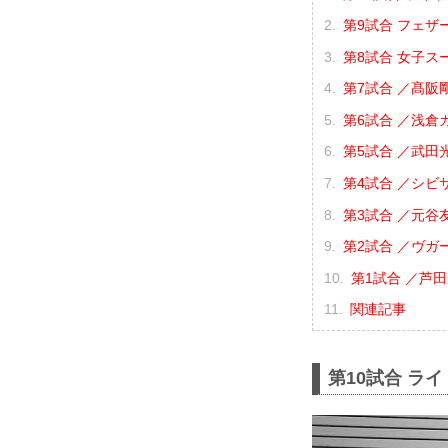
第9試合 フェザ
第8試合 女子ス
第7試合 ／髙阪剛
第6試合 ／浅倉カン
第5試合 ／武田光
第4試合 ／シビサ
第3試合 ／元谷友
第2試合 ／ヴガー
第1試合 ／芦田
関連記事
第10試合 ラ