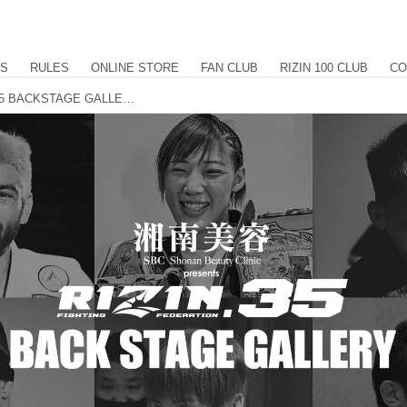
US
RULES
ONLINE STORE
FAN CLUB
RIZIN 100 CLUB
CO
湘南美容クリニック presents RIZIN.35 BACKSTAGE GALLERY