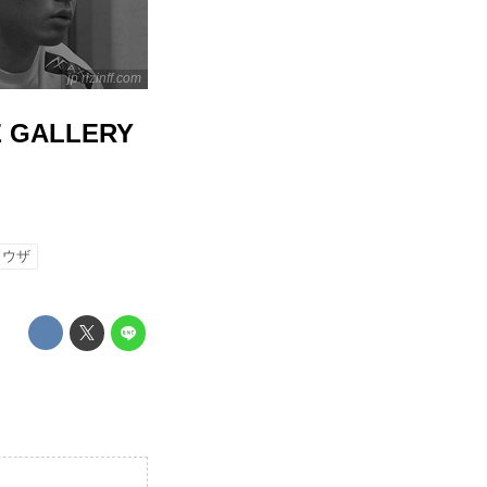
jp.rizinff.com
 GALLERY
ソウザ