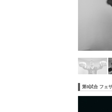
第9試合 フェ