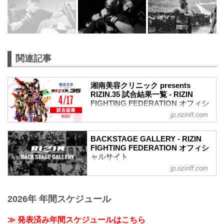
関連記事
湘南美容クリニック presents
RIZIN.35 試合結果一覧 - RIZIN
FIGHTING FEDERATION オフィシ
ャルサイト
jp.rizinff.com
第10試合 ライト級タイトルマッチ／ホベ
ルト・サトシ・ソウザ vs. ジョニー・ケ
BACKSTAGE GALLERY - RIZIN
ース
FIGHTING FEDERATION オフィシ
RIZIN MMAルール：5分 3R（71.0kg）
ャルサイト
（WIN）ホベルト・サトシ・ソウザ vs.
jp.rizinff.com
BACKSTAGE GALLERY の記事一覧 - 格
ジョニー・ケース（LOSE）
闘技イベント「RIZIN」（ライジン）と
1R 3分32秒 SUB（タップアウト：アーム
「RIZIN FIGHTING FEDERATION」（ラ
バー）
2026年 年間スケジュール
イジン ファイティング フェデレーショ
≫ 試合結果詳細
ン）の情報・加盟団体について発信して
第9試合 フェザー級タイトルマッチ／牛
いきます。
≫ 発表済み年間スケジュールはこちら
久絢太郎 vs. 斎藤裕