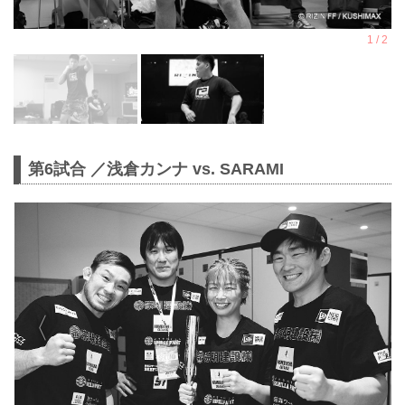
第6試合 ／浅倉カンナ vs. SARAMI