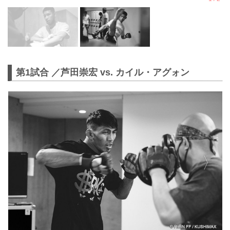
第1試合 ／芦田崇宏 vs. カイル・アグォン