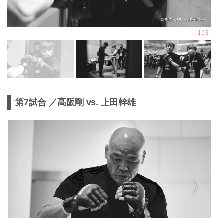
第7試合 ／髙阪剛 vs. 上田幹雄