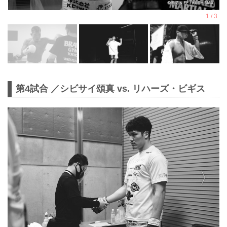
第4試合 ／シビサイ頌真 vs. リハーズ・ビギス