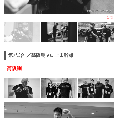
第7試合 ／髙阪剛 vs. 上田幹雄
髙阪剛