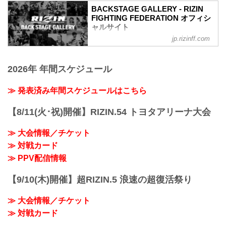
ルト・サトシ・ソウザ vs. ジョニー・ケ
BACKSTAGE GALLERY - RIZIN
ース
FIGHTING FEDERATION オフィシ
RIZIN MMAルール：5分 3R（71.0kg）
ャルサイト
（WIN）ホベルト・サトシ・ソウザ vs.
jp.rizinff.com
BACKSTAGE GALLERY の記事一覧 - 格
ジョニー・ケース（LOSE）
闘技イベント「RIZIN」（ライジン）と
1R 3分32秒 SUB（タップアウト：アーム
「RIZIN FIGHTING FEDERATION」（ラ
バー）
2026年 年間スケジュール
イジン ファイティング フェデレーショ
≫ 試合結果詳細
ン）の情報・加盟団体について発信して
第9試合 フェザー級タイトルマッチ／牛
いきます。
≫ 発表済み年間スケジュールはこちら
久絢太郎 vs. 斎藤裕
RIZIN MMAルール：5分 3R（66.0kg）
（WIN）牛久絢太郎 vs. 斎藤裕（LOSE）
【8/11(火･祝)開催】RIZIN.54 トヨタアリーナ大会
3R 判定 （3-0）
≫ 試合結果詳...
≫ 大会情報／チケット
≫ 対戦カード
≫ PPV配信情報
【9/10(木)開催】超RIZIN.5 浪速の超復活祭り
≫ 大会情報／チケット
≫ 対戦カード