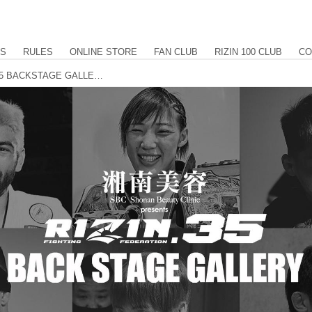
US
RULES
ONLINE STORE
FAN CLUB
RIZIN 100 CLUB
CO
湘南美容クリニック presents RIZIN.35 BACKSTAGE GALLERY