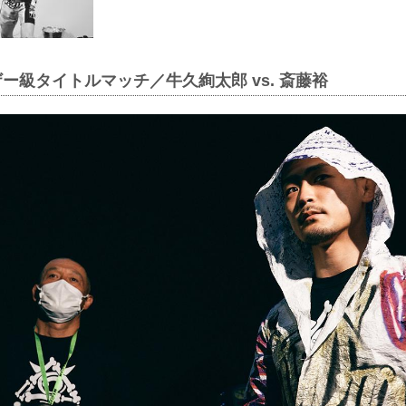
ザー級タイトルマッチ／牛久絢太郎 vs. 斎藤裕