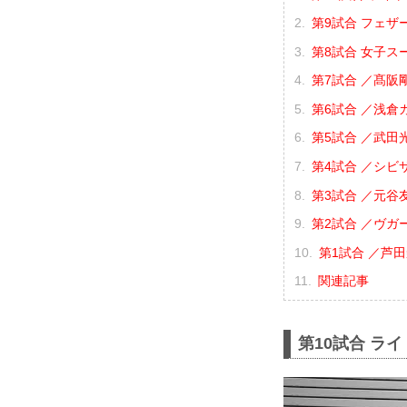
第9試合 フェザ
第8試合 女子ス
第7試合 ／髙阪剛
第6試合 ／浅倉カン
第5試合 ／武田光
第4試合 ／シビサ
第3試合 ／元谷友
第2試合 ／ヴガー
第1試合 ／芦田
関連記事
第10試合 ラ