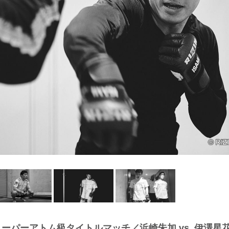
スーパーアトム級タイトルマッチ／浜崎朱加 vs. 伊澤星