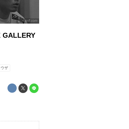
jp.rizinff.com
 GALLERY
ソウザ