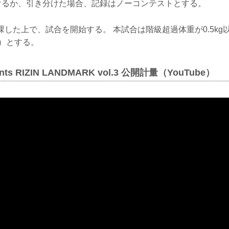
負けるか、引き分けた場合、記録はノーコンテストとする。
減点を課した上で、試合を開始する。 本試合は階級超過体重が0.5k
減）とする。
ents RIZIN LANDMARK vol.3 公開計量（YouTube）