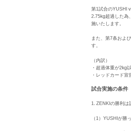
第1試合のYUSHI 
2.75kg超過し
施いたします。
また、第7条およ
す。
（内訳）
・超過体重が2kg
・レッドカード宣
試合実施の条件
1. ZENKIの
（1）YUSHIが