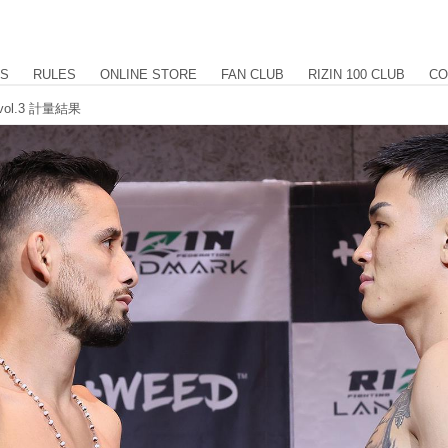
US
RULES
ONLINE STORE
FAN CLUB
RIZIN 100 CLUB
CO
 vol.3 計量結果