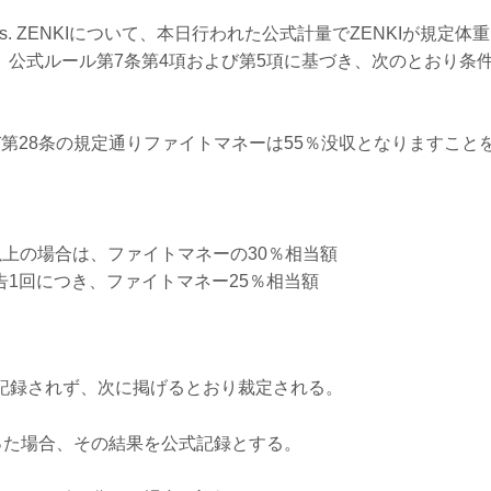
vs. ZENKIについて、本日行われた公式計量でZENKIが規定体重（
た為、公式ルール第7条第4項および第5項に基づき、次のとおり条
び第28条の規定通りファイトマネーは55％没収となりますこと
以上の場合は、ファイトマネーの30％相当額
告1回につき、ファイトマネー25％相当額
勝利は記録されず、次に掲げるとおり裁定される。
勝った場合、その結果を公式記録とする。