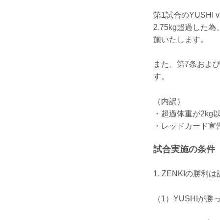
第1試合のYUSHI 
2.75kg超過し
施いたします。
また、第7条およ
す。
（内訳）
・超過体重が2kg
・レッドカード宣
試合実施の条件
1. ZENKIの
（1）YUSHIが