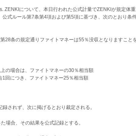
vs. ZENKIについて、本日行われた公式計量でZENKIが規定体重（
た為、公式ルール第7条第4項および第5項に基づき、次のとおり条
び第28条の規定通りファイトマネーは55％没収となりますこと
以上の場合は、ファイトマネーの30％相当額
告1回につき、ファイトマネー25％相当額
勝利は記録されず、次に掲げるとおり裁定される。
勝った場合、その結果を公式記録とする。