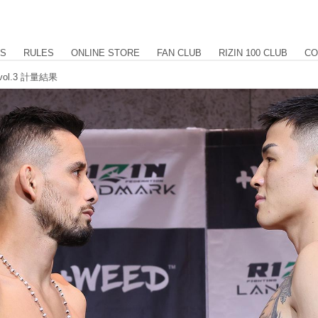
US
RULES
ONLINE STORE
FAN CLUB
RIZIN 100 CLUB
CO
 vol.3 計量結果