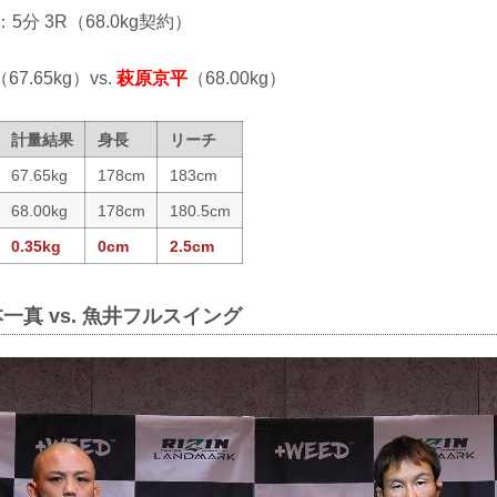
：5分 3R（68.0kg契約）
（67.65kg）vs.
萩原京平
（68.00kg）
計量結果
身長
リーチ
67.65kg
178cm
183cm
68.00kg
178cm
180.5cm
0.35kg
0cm
2.5cm
一真 vs. 魚井フルスイング