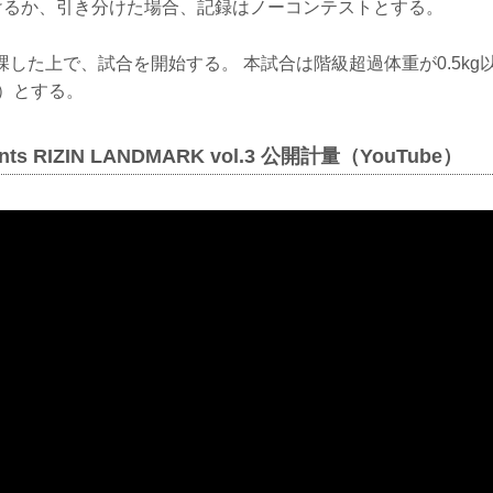
負けるか、引き分けた場合、記録はノーコンテストとする。
減点を課した上で、試合を開始する。 本試合は階級超過体重が0.5k
減）とする。
ents RIZIN LANDMARK vol.3 公開計量（YouTube）