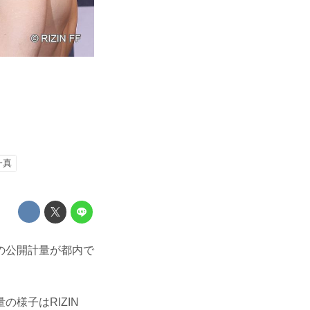
一真
l.3の公開計量が都内で
様子はRIZIN