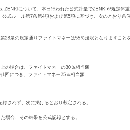
vs. ZENKIについて、本日行われた公式計量でZENKIが規定体重（
た為、公式ルール第7条第4項および第5項に基づき、次のとおり条
び第28条の規定通りファイトマネーは55％没収となりますこと
以上の場合は、ファイトマネーの30％相当額
告1回につき、ファイトマネー25％相当額
勝利は記録されず、次に掲げるとおり裁定される。
勝った場合、その結果を公式記録とする。