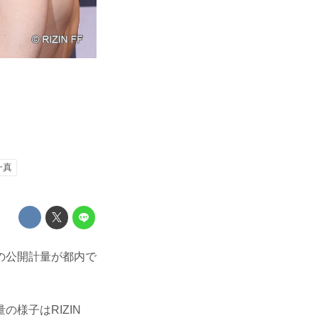
一真
l.3の公開計量が都内で
様子はRIZIN