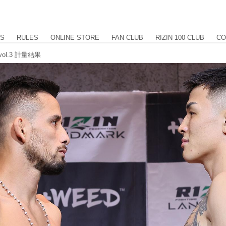
US
RULES
ONLINE STORE
FAN CLUB
RIZIN 100 CLUB
CO
 vol.3 計量結果