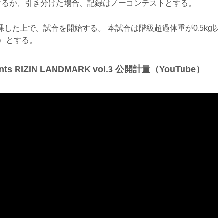
負けるか、引き分けた場合、記録はノーコンテストとする。
減点を課した上で、試合を開始する。 本試合は階級超過体重が0.5k
減）とする。
ents RIZIN LANDMARK vol.3 公開計量（YouTube）