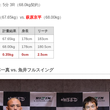
：5分 3R（68.0kg契約）
（67.65kg）vs.
萩原京平
（68.00kg）
計量結果
身長
リーチ
67.65kg
178cm
183cm
68.00kg
178cm
180.5cm
0.35kg
0cm
2.5cm
一真 vs. 魚井フルスイング