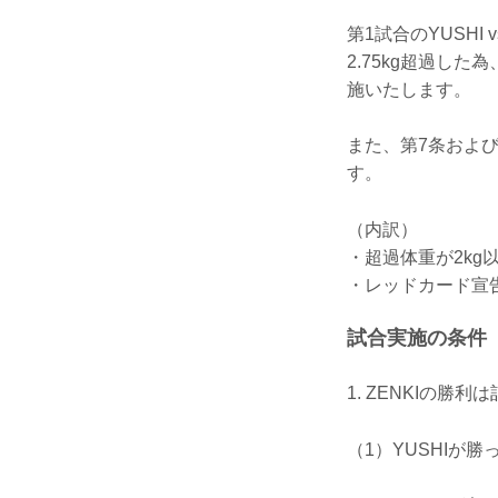
第1試合のYUSHI 
2.75kg超過し
施いたします。
また、第7条およ
す。
（内訳）
・超過体重が2kg
・レッドカード宣
試合実施の条件
1. ZENKIの
（1）YUSHIが