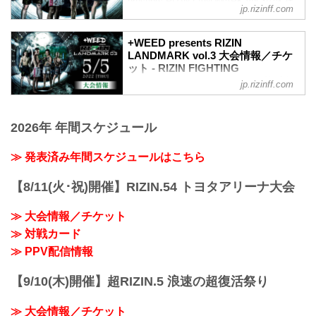
presents RIZIN LANDMARK vol.3の各社
jp.rizinff.com
配信サービスのPPV配信チケットが、本
日4月25日（月）10時より販売スタート！
会場に来れない方はお好きな配信サービ
+WEED presents RIZIN
スで+WEED presents RIZIN LANDMARK
LANDMARK vol.3 大会情報／チケ
ット - RIZIN FIGHTING
vol.3を、全試合リアルタイムで視聴しよ
FEDERATION オフィシャルサイト
う！
jp.rizinff.com
PPV配信チケット価格
大会概要
券種 販売期間 価格
名称
前売りチケット 〜5/4（祝・水）23:59
2026年 年間スケジュール
+WEED presents RIZIN LANDMARK
3,300円（税込）
vol.3
当日チケット 5/5（祝・木）0:00〜 3,...
日時
≫ 発表済み年間スケジュールはこちら
2022年5月5日（祝・木）18:00開場 /
19:00開始
【8/11(火･祝)開催】RIZIN.54 トヨタアリーナ大会
会場
都内某所
≫ 大会情報／チケット
※ご来場のお客様のみお知らせいたしま
≫ 対戦カード
す。
主催
≫ PPV配信情報
RIZIN FIGHTING FEDERATION
冠協賛
【9/10(木)開催】超RIZIN.5 浪速の超復活祭り
+WEED
≫ +WEED（外部サイト）
≫ 大会情報／チケット
対戦カード