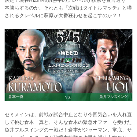
決定！現在RIZIN4戦4勝中のクレベルが萩原を宣言通り一
本勝ちするのか、それとも『次戦はタイトルマッチ』と噂
されるクレベルに萩原が大番狂わせを起こすのか？！
セミメインは、前戦が試合中止となり今回気合いを入れ直
して挑む倉本一真と、そんな倉本の緊急オファーを受けた
魚井フルスイングの一戦だ！倉本がジャーマン、掌底、サ