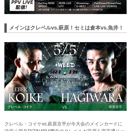
メインはクレベルvs.萩原！セミは倉本vs.魚井！
クレベル・コイケvs.萩原京平が今大会のメインカードに