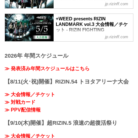
presents RIZIN LANDMARK vol.3の各社
jp.rizinff.com
配信サービスのPPV配信チケットが、本
日4月25日（月）10時より販売スタート！
会場に来れない方はお好きな配信サービ
+WEED presents RIZIN
スで+WEED presents RIZIN LANDMARK
LANDMARK vol.3 大会情報／チケ
ット - RIZIN FIGHTING
vol.3を、全試合リアルタイムで視聴しよ
FEDERATION オフィシャルサイト
う！
jp.rizinff.com
PPV配信チケット価格
大会概要
券種 販売期間 価格
名称
前売りチケット 〜5/4（祝・水）23:59
2026年 年間スケジュール
+WEED presents RIZIN LANDMARK
3,300円（税込）
vol.3
当日チケット 5/5（祝・木）0:00〜 3,...
日時
≫ 発表済み年間スケジュールはこちら
2022年5月5日（祝・木）18:00開場 /
19:00開始
【8/11(火･祝)開催】RIZIN.54 トヨタアリーナ大会
会場
都内某所
≫ 大会情報／チケット
※ご来場のお客様のみお知らせいたしま
≫ 対戦カード
す。
主催
≫ PPV配信情報
RIZIN FIGHTING FEDERATION
冠協賛
【9/10(木)開催】超RIZIN.5 浪速の超復活祭り
+WEED
≫ +WEED（外部サイト）
≫ 大会情報／チケット
対戦カード