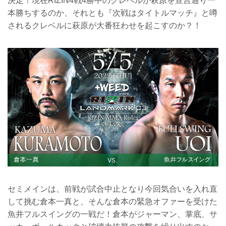
決定！現在RIZIN4戦4勝中のクレベルが萩原を宣言通り一
本勝ちするのか、それとも『次戦はタイトルマッチ』と噂
されるクレベルに萩原が大番狂わせを起こすのか？！
セミメインは、前戦が試合中止となり今回気合いを入れ直
して挑む倉本一真と、そんな倉本の緊急オファーを受けた
魚井フルスイングの一戦だ！倉本がジャーマン、掌底、サ