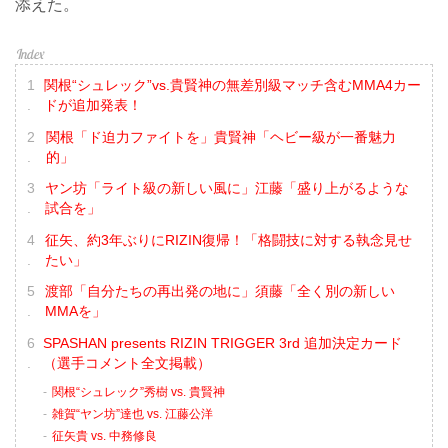
添えた。
関根“シュレック”vs.貴賢神の無差別級マッチ含むMMA4カー
ドが追加発表！
関根「ド迫力ファイトを」貴賢神「ヘビー級が一番魅力
的」
ヤン坊「ライト級の新しい風に」江藤「盛り上がるような
試合を」
征矢、約3年ぶりにRIZIN復帰！「格闘技に対する執念見せ
たい」
渡部「自分たちの再出発の地に」須藤「全く別の新しい
MMAを」
SPASHAN presents RIZIN TRIGGER 3rd 追加決定カード
（選手コメント全文掲載）
関根“シュレック”秀樹 vs. 貴賢神
雑賀“ヤン坊”達也 vs. 江藤公洋
征矢貴 vs. 中務修良