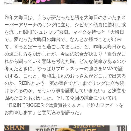
昨年大晦日は、自らが夢だったと語る大晦日のさいたまス
ーパーアリーナのリングに立ち、シビサイ頌真に勝利し涙
を流した関根“シュレック”秀樹。マイクを持つと「大晦日
で、夢だった大晦日の舞台で、なんとか勝つことが出来
て、ずっとぼーっと過ごしてました」と、昨年大晦日から
の過ごし方を明かしたが、今回の試合が決まり「自分がこ
れから闘っていく意味を考えた時、どんな使命があるのか
考えたときに、やっぱりプロレスラーの強さをMMAで証
明する、これと、昭和生まれのおっさんがどこまで出来る
のか、RIZINという一流の舞台でどこまでリングに立ち続
けられるのか、そういう事を証明していきたい」と決意を
固めたことも明かした。そして今回の試合については
「RIZIN TRIGGERでは貴賢神くんと、ド迫力ファイトを
お約束します」と意気込みを語った。