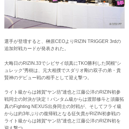
選手が登壇すると、榊原CEOよりRIZIN TRIGGER 3rdの
追加対戦カードが発表された。
大晦日のRIZIN.33でシビサイ頌真にTKO勝利した関根“シ
ュレック”秀樹は、元大相撲でスダリオ剛の双子の弟・貴
賢神のデビュー戦の相手として迎え撃つ。
ライト級からは雑賀“ヤン坊”達也と江藤公洋のRIZIN初参
戦同士の対決が決定！バンタム級からは渡部修斗と須藤拓
真のFighting NEXUS出身同士の対戦が、そしてフライ級
からは約3年ぶりの復帰戦となる征矢貴がRIZIN初参戦の
ライト級からは雑賀“ヤン坊”達也と江藤公洋のRIZIN初を
迎え撃つ。