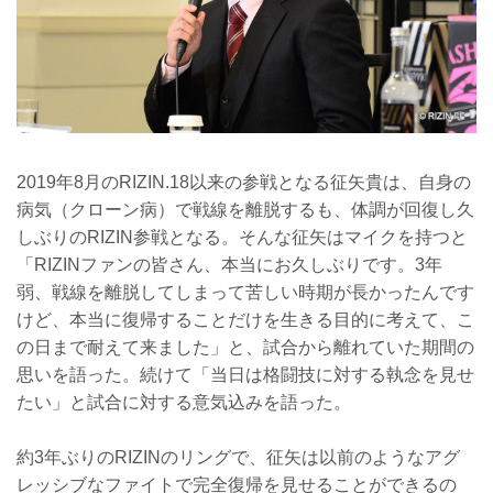
2019年8月のRIZIN.18以来の参戦となる征矢貴は、自身の
病気（クローン病）で戦線を離脱するも、体調が回復し久
しぶりのRIZIN参戦となる。そんな征矢はマイクを持つと
「RIZINファンの皆さん、本当にお久しぶりです。3年
弱、戦線を離脱してしまって苦しい時期が長かったんです
けど、本当に復帰することだけを生きる目的に考えて、こ
の日まで耐えて来ました」と、試合から離れていた期間の
思いを語った。続けて「当日は格闘技に対する執念を見せ
たい」と試合に対する意気込みを語った。
約3年ぶりのRIZINのリングで、征矢は以前のようなアグ
レッシブなファイトで完全復帰を見せることができるの