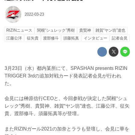
2022-03-23
RIZINニュース
関根“シュレック”秀樹
貴賢神
雑賀“ヤン坊”達也
江藤公洋
征矢貴
渡部修斗
須藤拓真
インタビュー
記者会見
3月23日（水）都内某所にて、SPASHAN presents RIZIN
TRIGGER 3rdの追加対戦カード発表記者会見が行われ
た。
会見には榊原信行CEOと、今回参戦が決定した関根“シュ
レック”秀樹、貴賢神、雑賀“ヤン坊”達也、江藤公洋、征矢
貴、渡部修斗、須藤拓真等が登壇。
またRIZINガール2021の加奈とララも登壇し、会見に華を