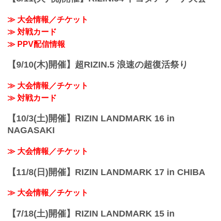
RIZIN FFオフィシャルサイトにてご案内
します。
≫ 大会情報／チケット
終了予定時間
≫ 対戦カード
19:00〜20:00頃
※試合内容、イベント進行によって終了
≫ PPV配信情報
予定時間が前後することがありますので
ご了承ください。
【9/10(木)開催】超RIZIN.5 浪速の超復活祭り
会場
武蔵野の森総合スポーツプラザ メインア
≫ 大会情報／チケット
リーナ
京王線「飛田給」駅より徒歩5分
≫ 対戦カード
西武多摩川線「多磨」駅...
【10/3(土)開催】RIZIN LANDMARK 16 in
NAGASAKI
≫ 大会情報／チケット
【11/8(日)開催】RIZIN LANDMARK 17 in CHIBA
≫ 大会情報／チケット
【7/18(土)開催】RIZIN LANDMARK 15 in