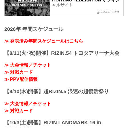
FIGHTING FEDERATION オフィシ
ャルサイト
jp.rizinff.com
BACKSTAGE GALLERY の記事一覧 - 格
闘技イベント「RIZIN」（ライジン）と
「RIZIN FIGHTING FEDERATION」（ラ
2026年 年間スケジュール
イジン ファイティング フェデレーショ
ン）の情報・加盟団体について発信して
いきます。
≫ 発表済み年間スケジュールはこちら
【8/11(火･祝)開催】RIZIN.54 トヨタアリーナ大会
≫ 大会情報／チケット
≫ 対戦カード
≫ PPV配信情報
【9/10(木)開催】超RIZIN.5 浪速の超復活祭り
≫ 大会情報／チケット
≫ 対戦カード
【10/3(土)開催】RIZIN LANDMARK 16 in