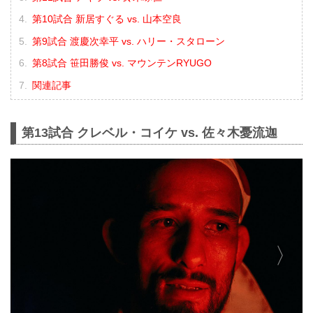
第10試合 新居すぐる vs. 山本空良
第9試合 渡慶次幸平 vs. ハリー・スタローン
第8試合 笹田勝俊 vs. マウンテンRYUGO
関連記事
第13試合 クレベル・コイケ vs. 佐々木憂流迦