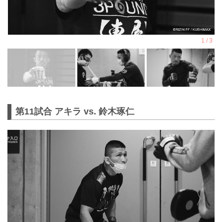
第11試合 アキラ vs. 鈴木琢仁