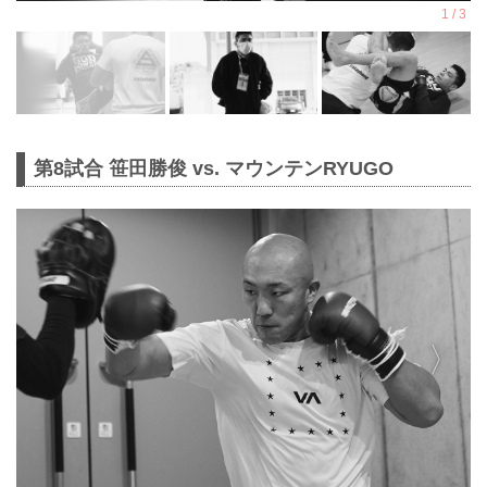
第8試合 笹田勝俊 vs. マウンテンRYUGO