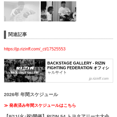
関連記事
https://jp.rizinff.com/_ct/17525553
BACKSTAGE GALLERY - RIZIN
FIGHTING FEDERATION オフィシ
ャルサイト
jp.rizinff.com
BACKSTAGE GALLERY の記事一覧 - 格
闘技イベント「RIZIN」（ライジン）と
「RIZIN FIGHTING FEDERATION」（ラ
2026年 年間スケジュール
イジン ファイティング フェデレーショ
ン）の情報・加盟団体について発信して
いきます。
≫ 発表済み年間スケジュールはこちら
【8/11(火･祝)開催】RIZIN.54 トヨタアリーナ大会