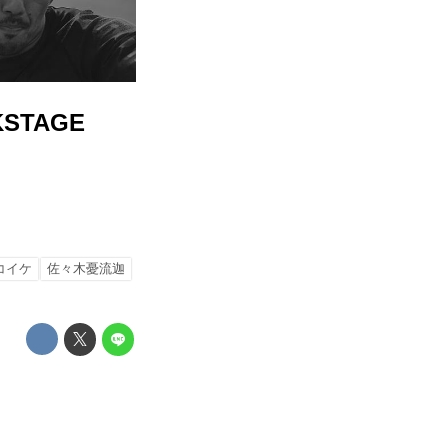
CKSTAGE
コイケ
佐々木憂流迦