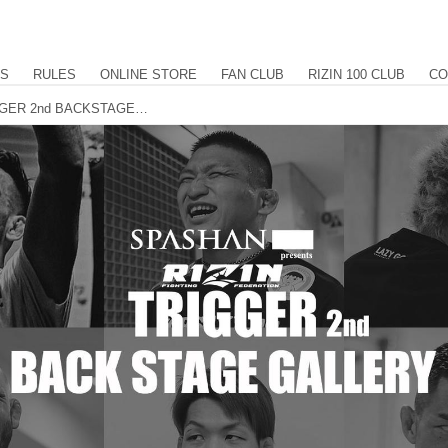
US
RULES
ONLINE STORE
FAN CLUB
RIZIN 100 CLUB
CO
SPASHAN HPS presents RIZIN TRIGGER 2nd BACKSTAGE GALLERY vol.1