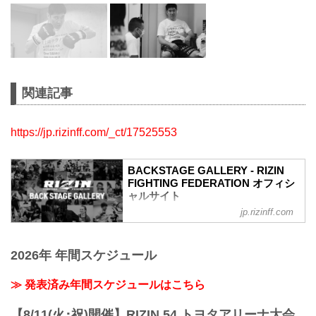
関連記事
https://jp.rizinff.com/_ct/17525553
BACKSTAGE GALLERY - RIZIN
FIGHTING FEDERATION オフィシ
ャルサイト
jp.rizinff.com
BACKSTAGE GALLERY の記事一覧 - 格
闘技イベント「RIZIN」（ライジン）と
「RIZIN FIGHTING FEDERATION」（ラ
2026年 年間スケジュール
イジン ファイティング フェデレーショ
ン）の情報・加盟団体について発信して
いきます。
≫ 発表済み年間スケジュールはこちら
【8/11(火･祝)開催】RIZIN.54 トヨタアリーナ大会