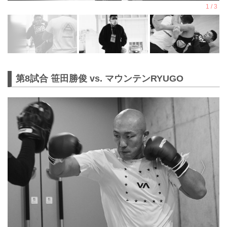
第8試合 笹田勝俊 vs. マウンテンRYUGO