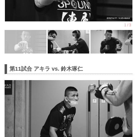
第11試合 アキラ vs. 鈴木琢仁