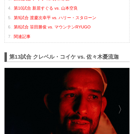
第10試合 新居すぐる vs. 山本空良
第9試合 渡慶次幸平 vs. ハリー・スタローン
第8試合 笹田勝俊 vs. マウンテンRYUGO
関連記事
第13試合 クレベル・コイケ vs. 佐々木憂流迦