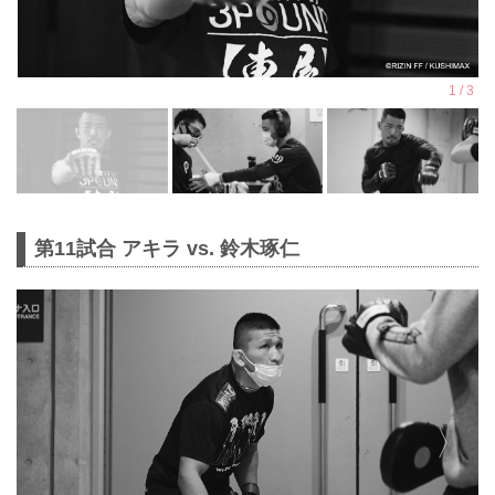
第11試合 アキラ vs. 鈴木琢仁