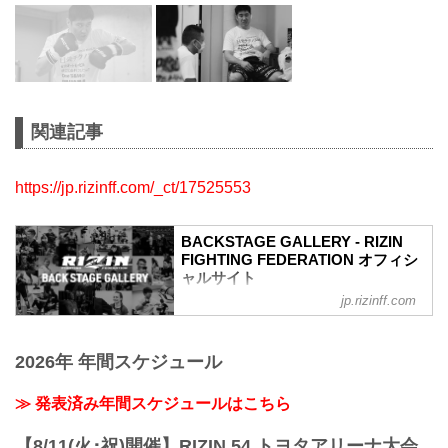
関連記事
https://jp.rizinff.com/_ct/17525553
BACKSTAGE GALLERY - RIZIN
FIGHTING FEDERATION オフィシ
ャルサイト
jp.rizinff.com
BACKSTAGE GALLERY の記事一覧 - 格
闘技イベント「RIZIN」（ライジン）と
「RIZIN FIGHTING FEDERATION」（ラ
2026年 年間スケジュール
イジン ファイティング フェデレーショ
ン）の情報・加盟団体について発信して
いきます。
≫ 発表済み年間スケジュールはこちら
【8/11(火･祝)開催】RIZIN.54 トヨタアリーナ大会