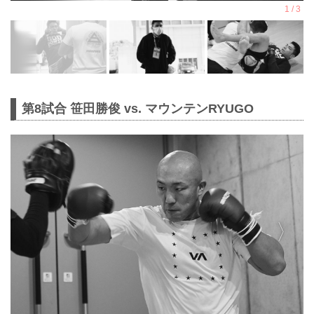
第8試合 笹田勝俊 vs. マウンテンRYUGO