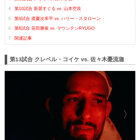
第10試合 新居すぐる vs. 山本空良
第9試合 渡慶次幸平 vs. ハリー・スタローン
第8試合 笹田勝俊 vs. マウンテンRYUGO
関連記事
第13試合 クレベル・コイケ vs. 佐々木憂流迦