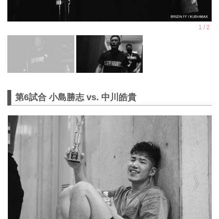
第6試合 小島勝志 vs. 中川皓貴