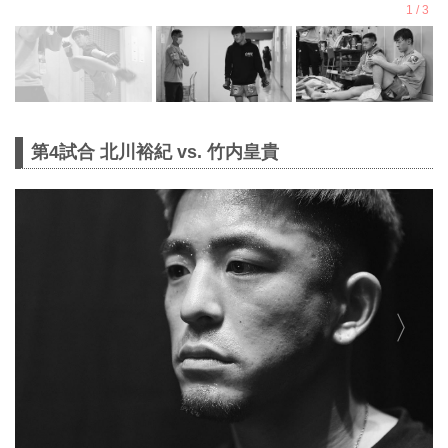
第4試合 北川裕紀 vs. 竹内皇貴