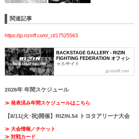
関連記事
https://jp.rizinff.com/_ct/17525563
BACKSTAGE GALLERY - RIZIN
FIGHTING FEDERATION オフィシ
ャルサイト
jp.rizinff.com
BACKSTAGE GALLERY の記事一覧 - 格
闘技イベント「RIZIN」（ライジン）と
「RIZIN FIGHTING FEDERATION」（ラ
2026年 年間スケジュール
イジン ファイティング フェデレーショ
ン）の情報・加盟団体について発信して
いきます。
≫ 発表済み年間スケジュールはこちら
【8/11(火･祝)開催】RIZIN.54 トヨタアリーナ大会
≫ 大会情報／チケット
≫ 対戦カード