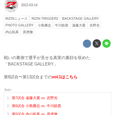
2022-03-14
RIZINニュース
RIZIN TRIGGER2
BACKSTAGE GALLERY
PHOTO GALLERY
小島勝志
中川皓貴
遠藤大翼
吉野光
内山拓真
原虎徹
戦いの裏側で選手が見せる真実の素顔を収めた
「BACKSTAGE GALLERY」
第8試合〜第13試合までの
vol.1はこちら
第7試合 遠藤大翼 vs. 吉野光
第6試合 小島勝志 vs. 中川皓貴
第5試合 内山拓真 vs. 原虎徹