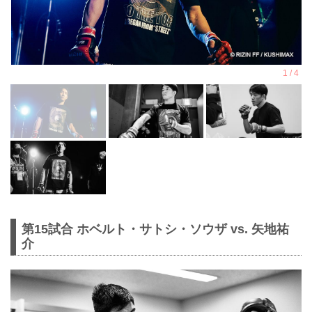
第15試合 ホベルト・サトシ・ソウザ vs. 矢地祐
介