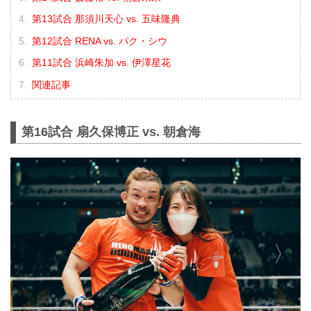
第13試合 那須川天心 vs. 五味隆典
第12試合 RENA vs. パク・シウ
第11試合 浜崎朱加 vs. 伊澤星花
関連記事
第16試合 扇久保博正 vs. 朝倉海