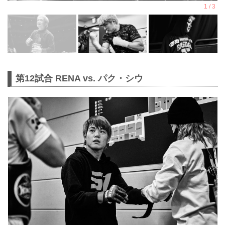
第12試合 RENA vs. パク・シウ