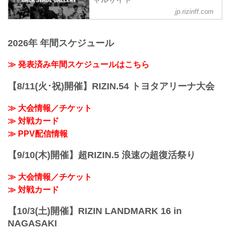
ャルサイト
鈴木博昭3
RIZIN.33
jp.rizinff.com
BACKSTAGE GALLERY の記事一覧 - 格
第7試合 皇治 vs. YA-MAN
youtu.be
闘技イベント「RIZIN」（ライジン）と
YA-MAN3
RIZIN MMAトーナメントルール：5分
「RIZIN FIGHTING FEDERATION」（ラ
皇治3
3R（61.0kg）
2026年 年間スケジュール
イジン ファイティング フェデレーショ
第6試合 シバター vs. 久保優太
（LOSE）朝倉海 vs. 扇久保博正（WIN）
ン）の情報・加盟団体について発信して
...
3R 判定 （0-3）
いきます。
≫ 発表済み年間スケジュールはこちら
≫ 試合結果詳細
第15試合／ライト級タイトルマッチ ホベ
【8/11(火･祝)開催】RIZIN.54 トヨタアリーナ大会
ルト・サトシ...
≫ 大会情報／チケット
≫ 対戦カード
≫ PPV配信情報
【9/10(木)開催】超RIZIN.5 浪速の超復活祭り
≫ 大会情報／チケット
≫ 対戦カード
【10/3(土)開催】RIZIN LANDMARK 16 in
NAGASAKI