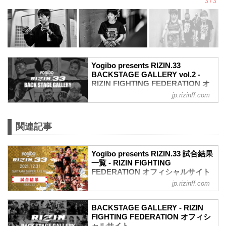
Yogibo presents RIZIN.33
BACKSTAGE GALLERY vol.2 -
RIZIN FIGHTING FEDERATION オ
フィシャルサイト
jp.rizinff.com
戦いの裏側で選手が見せる真実の素顔を
収めた「BACKSTAGE GALLERY」
第11試合〜第16試合までのvol.1はこちら
関連記事
第10試合 武田光司 vs. “ブラックパンサ
ー”ベイノア
Yogibo presents RIZIN.33 試合結果
武田光司3
一覧 - RIZIN FIGHTING
“ブラックパンサー”ベイノア3
FEDERATION オフィシャルサイト
第9試合 シビサイ頌真 vs. 関根“シュレッ
ク”秀樹
jp.rizinff.com
第16試合／RIZIN JAPAN GP2021 バンタ
関根“シュレック”秀樹3
ム級トーナメント 決勝 朝倉海 vs. 扇久保
シビサイ頌真3
博正
BACKSTAGE GALLERY - RIZIN
第8試合 萩原京平 vs. 鈴木博昭
Full Fight | 朝倉海 vs. 扇久保博正 2 / Kai
FIGHTING FEDERATION オフィシ
萩原京平3
Asakura vs. Hiromasa Ougikubo 2 -