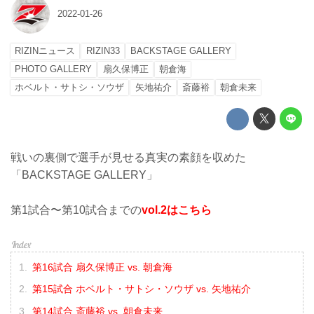
2022-01-26
RIZINニュース
RIZIN33
BACKSTAGE GALLERY
PHOTO GALLERY
扇久保博正
朝倉海
ホベルト・サトシ・ソウザ
矢地祐介
斎藤裕
朝倉未来
戦いの裏側で選手が見せる真実の素顔を収めた
「BACKSTAGE GALLERY」
第1試合〜第10試合までの
vol.2はこちら
第16試合 扇久保博正 vs. 朝倉海
第15試合 ホベルト・サトシ・ソウザ vs. 矢地祐介
第14試合 斎藤裕 vs. 朝倉未来