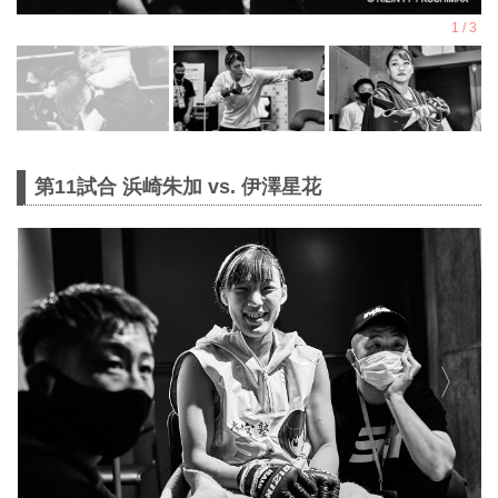
第11試合 浜崎朱加 vs. 伊澤星花