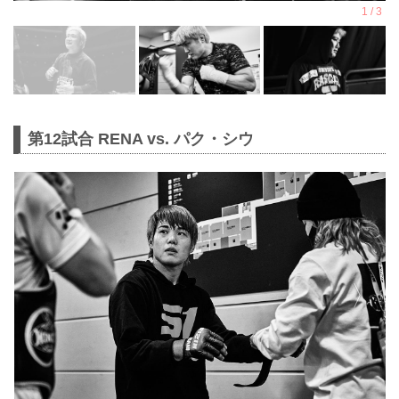
第12試合 RENA vs. パク・シウ