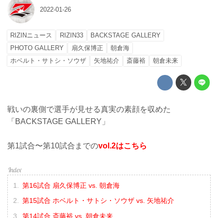
2022-01-26
RIZINニュース
RIZIN33
BACKSTAGE GALLERY
PHOTO GALLERY
扇久保博正
朝倉海
ホベルト・サトシ・ソウザ
矢地祐介
斎藤裕
朝倉未来
戦いの裏側で選手が見せる真実の素顔を収めた
「BACKSTAGE GALLERY」
第1試合〜第10試合までの
vol.2はこちら
第16試合 扇久保博正 vs. 朝倉海
第15試合 ホベルト・サトシ・ソウザ vs. 矢地祐介
第14試合 斎藤裕 vs. 朝倉未来