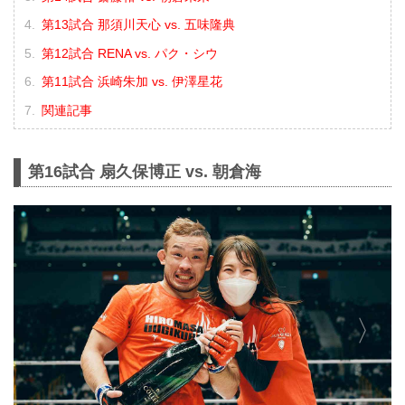
第13試合 那須川天心 vs. 五味隆典
第12試合 RENA vs. パク・シウ
第11試合 浜崎朱加 vs. 伊澤星花
関連記事
第16試合 扇久保博正 vs. 朝倉海