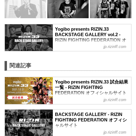
Yogibo presents RIZIN.33
BACKSTAGE GALLERY vol.2 -
RIZIN FIGHTING FEDERATION オ
フィシャルサイト
jp.rizinff.com
戦いの裏側で選手が見せる真実の素顔を
収めた「BACKSTAGE GALLERY」
第11試合〜第16試合までのvol.1はこちら
関連記事
第10試合 武田光司 vs. “ブラックパンサ
ー”ベイノア
Yogibo presents RIZIN.33 試合結果
武田光司3
一覧 - RIZIN FIGHTING
“ブラックパンサー”ベイノア3
FEDERATION オフィシャルサイト
第9試合 シビサイ頌真 vs. 関根“シュレッ
ク”秀樹
jp.rizinff.com
第16試合／RIZIN JAPAN GP2021 バンタ
関根“シュレック”秀樹3
ム級トーナメント 決勝 朝倉海 vs. 扇久保
シビサイ頌真3
博正
BACKSTAGE GALLERY - RIZIN
第8試合 萩原京平 vs. 鈴木博昭
Full Fight | 朝倉海 vs. 扇久保博正 2 / Kai
FIGHTING FEDERATION オフィシ
萩原京平3
Asakura vs. Hiromasa Ougikubo 2 -
ャルサイト
鈴木博昭3
RIZIN.33
jp.rizinff.com
BACKSTAGE GALLERY の記事一覧 - 格
第7試合 皇治 vs. YA-MAN
youtu.be