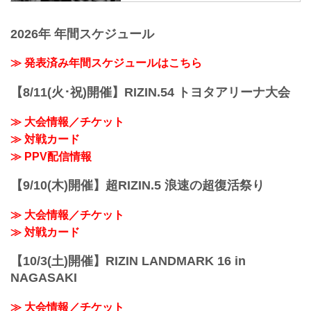
闘技イベント「RIZIN」（ライジン）と
YA-MAN3
RIZIN MMAトーナメントルール：5分
「RIZIN FIGHTING FEDERATION」（ラ
皇治3
3R（61.0kg）
2026年 年間スケジュール
イジン ファイティング フェデレーショ
第6試合 シバター vs. 久保優太
（LOSE）朝倉海 vs. 扇久保博正（WIN）
ン）の情報・加盟団体について発信して
...
3R 判定 （0-3）
いきます。
≫ 発表済み年間スケジュールはこちら
≫ 試合結果詳細
第15試合／ライト級タイトルマッチ ホベ
【8/11(火･祝)開催】RIZIN.54 トヨタアリーナ大会
ルト・サトシ...
≫ 大会情報／チケット
≫ 対戦カード
≫ PPV配信情報
【9/10(木)開催】超RIZIN.5 浪速の超復活祭り
≫ 大会情報／チケット
≫ 対戦カード
【10/3(土)開催】RIZIN LANDMARK 16 in
NAGASAKI
≫ 大会情報／チケット