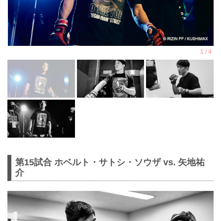
第15試合 ホベルト・サトシ・ソウザ vs. 矢地祐
介